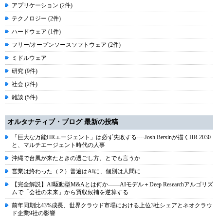
アプリケーション (2件)
テクノロジー (2件)
ハードウェア (1件)
フリー/オープンソースソフトウェア (2件)
ミドルウェア
研究 (9件)
社会 (2件)
雑談 (5件)
オルタナティブ・ブログ 最新の投稿
「巨大な万能HRエージェント」は必ず失敗する----Josh Bersinが描くHR 2030
と、マルチエージェント時代の人事
沖縄で台風が来たときの過ごし方、とでも言うか
営業は終わった（２）普遍はAIに、個別は人間に
【完全解説】AI駆動型M&Aとは何か――AIモデル＋Deep Researchアルゴリズ
ムで「会社の未来」から買収候補を逆算する
前年同期比43%成長、世界クラウド市場における上位3社シェアとネオクラウ
ド企業9社の影響