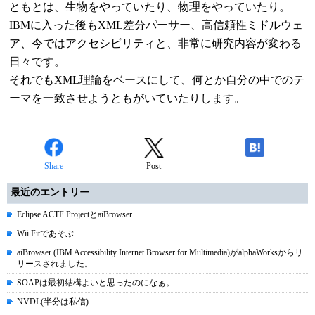
ともとは、生物をやっていたり、物理をやっていたり。
IBMに入った後もXML差分パーサー、高信頼性ミドルウェ
ア、今ではアクセシビリティと、非常に研究内容が変わる
日々です。
それでもXML理論をベースにして、何とか自分の中でのテ
ーマを一致させようともがいていたりします。
Share
Post
-
最近のエントリー
Eclipse ACTF ProjectとaiBrowser
Wii Fitであそぶ
aiBrowser (IBM Accessibility Internet Browser for Multimedia)がalphaWorksからリ
リースされました。
SOAPは最初結構よいと思ったのになぁ。
NVDL(半分は私信)