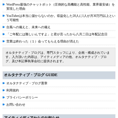
WordPress最強のチャットボット（圧倒的な高機能と高性能、業界最安値）を
実現した理由
YouTuberは本当に儲からないのか。収益化した20人に1人が月30万円以上とい
う可能性
台風への備えと、未来への備え
「ご年配には難しいんですよ」と君が言ったから八月二日は年配記念日
営業は終わった（１）会ってもらえる理由が消えた
オルタナティブ・ブログは、専門スタッフにより、企画・構成されていま
す。入力頂いた内容は、アイティメディアの他、オルタナティブ・ブロ
グ、及び本記事執筆会社に提供されます。
オルタナティブ・ブログ GUIDE
オルタナティブ・ブログ憲章
利用規約
プライバシーポリシー
お問い合わせ
アイティメディアからのお知らせ