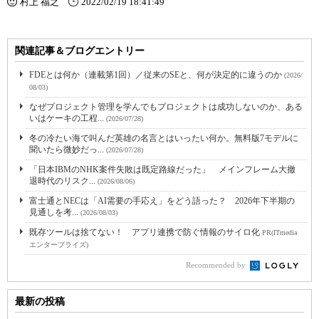
村上 福之
2022/02/19 18:41:49
関連記事＆ブログエントリー
FDEとは何か（連載第1回）／従来のSEと、何が決定的に違うのか
(2026/
08/03)
なぜプロジェクト管理を学んでもプロジェクトは成功しないのか、ある
いはケーキの工程...
(2026/07/28)
冬の冷たい海で叫んだ英雄の名言とはいったい何か。無料版7モデルに
聞いたら微妙だっ...
(2026/07/28)
「日本IBMのNHK案件失敗は既定路線だった」 メインフレーム大撤
退時代のリスク...
(2026/08/06)
富士通とNECは「AI需要の手応え」をどう語った？ 2026年下半期の
見通しを考...
(2026/08/03)
既存ツールは捨てない！ アプリ連携で防ぐ情報のサイロ化
PR(ITmedia
エンタープライズ)
Recommended by
最新の投稿