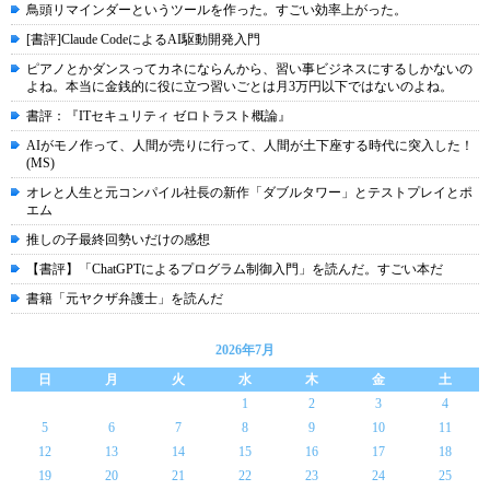
鳥頭リマインダーというツールを作った。すごい効率上がった。
[書評]Claude CodeによるAI駆動開発入門
ピアノとかダンスってカネにならんから、習い事ビジネスにするしかないの
よね。本当に金銭的に役に立つ習いごとは月3万円以下ではないのよね。
書評：『ITセキュリティ ゼロトラスト概論』
AIがモノ作って、人間が売りに行って、人間が土下座する時代に突入した！
(MS)
オレと人生と元コンパイル社長の新作「ダブルタワー」とテストプレイとポ
エム
推しの子最終回勢いだけの感想
【書評】「ChatGPTによるプログラム制御入門」を読んだ。すごい本だ
書籍「元ヤクザ弁護士」を読んだ
2026年7月
日
月
火
水
木
金
土
1
2
3
4
5
6
7
8
9
10
11
12
13
14
15
16
17
18
19
20
21
22
23
24
25