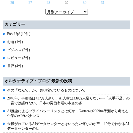
26
27
28
29
30
31
カテゴリー
Pick Up! (19件)
お題 (1件)
ビジネス (2件)
レビュー (5件)
書評 (4件)
オルタナティブ・ブログ 最新の投稿
その「なんて」が、切り捨てているものについて
2040年、事務職は437万人余り、AI人材は339万人足りない----「人手不足」の
一言では語れない、日本の労働市場の本当の姿
AI推論によるプライバシーリスクとは何か、Gartnerの2029年予測から考える
企業のAIガバナンス
今騒がれているAIデータセンターとはいったい何なのか?!! 10分でわかるAI
データセンターの話