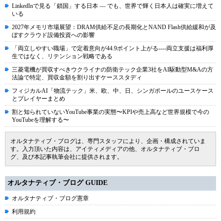
LinkedInで見る「鎖国」する日本 ― でも、世界で輝く日本人は確実に増えて
いる
2027年メモリ市場展望：DRAM供給不足の長期化とNAND Flash供給緩和が及
ぼすクラウド設備投資への影響
「両立しやすい職場」で定着意向が44.9ポイント上がる----両立支援は福利厚
生ではなく、リテンション戦略である
三菱電機が買収すべきウクライナの防衛テック企業3社をAI駆動型M&Aの方
法論で特定、買収金額を割り出すケーススタディ
フィジカルAI「物流テック」米、欧、中、日、シンガポールのユースケース
とプレイヤーまとめ
割と知られていないYouTube事業の実態〜KPIや売上高など世界規模で今の
YouTubeを理解する〜
オルタナティブ・ブログは、専門スタッフにより、企画・構成されていま
す。入力頂いた内容は、アイティメディアの他、オルタナティブ・ブロ
グ、及び本記事執筆会社に提供されます。
オルタナティブ・ブログ GUIDE
オルタナティブ・ブログ憲章
利用規約