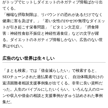
がトップでヒットしダイエットのネガティブ情報ばかり出
てくる。
「極端な摂取制限は、リバウンドの恐れがあるだけでなく
健康に害を及ぼす。」「若い女性の[やせ]や無理なダイエッ
トが引き起こす栄養問題」「ビタミン欠乏症」「摂食障
害：神経性食欲不振症と神経性過食症」などの文字が躍
る。ダイエットのネガティブ情報しかない。広告のない世
界はやばい。
広告のない世界は生々しい
「まとも検索」では「借金減らしたい」で検索すると、
SEOチューンされた過払業者ではなく、 自治体職員向けの
返済困難者相談支援事例集が出てくる。非常に良い資料だ
った。人生のバイブルにしたいくらい。 いろんな人のロー
ンや収入や借金の相談と支援事例がぎゅう詰めされた事例
集だ。