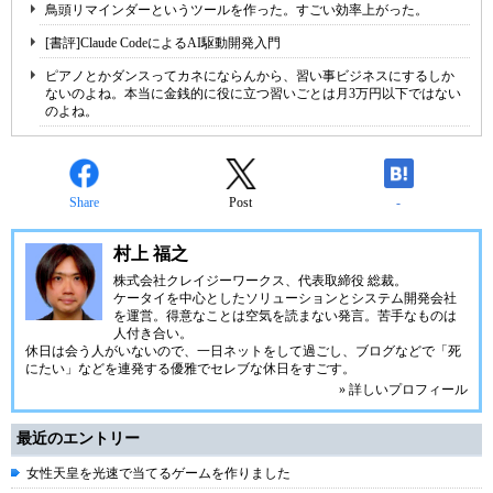
鳥頭リマインダーというツールを作った。すごい効率上がった。
[書評]Claude CodeによるAI駆動開発入門
ピアノとかダンスってカネにならんから、習い事ビジネスにするしか
ないのよね。本当に金銭的に役に立つ習いごとは月3万円以下ではない
のよね。
Share
Post
-
村上 福之
株式会社クレイジーワークス、代表取締役 総裁。
ケータイを中心としたソリューションとシステム開発会社
を運営。得意なことは空気を読まない発言。苦手なものは
人付き合い。
休日は会う人がいないので、一日ネットをして過ごし、ブログなどで「死
にたい」などを連発する優雅でセレブな休日をすごす。
» 詳しいプロフィール
最近のエントリー
女性天皇を光速で当てるゲームを作りました