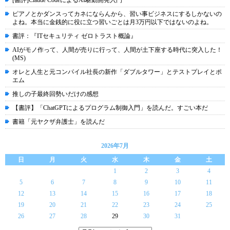
[書評]Claude CodeによるAI駆動開発入門
ピアノとかダンスってカネにならんから、習い事ビジネスにするしかないの
よね。本当に金銭的に役に立つ習いごとは月3万円以下ではないのよね。
書評：『ITセキュリティ ゼロトラスト概論』
AIがモノ作って、人間が売りに行って、人間が土下座する時代に突入した！
(MS)
オレと人生と元コンパイル社長の新作「ダブルタワー」とテストプレイとポ
エム
推しの子最終回勢いだけの感想
【書評】「ChatGPTによるプログラム制御入門」を読んだ。すごい本だ
書籍「元ヤクザ弁護士」を読んだ
2026年7月
日
月
火
水
木
金
土
1
2
3
4
5
6
7
8
9
10
11
12
13
14
15
16
17
18
19
20
21
22
23
24
25
26
27
28
29
30
31