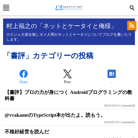
村上福之の「ネットとケータイと俺様」
ロスジェネ彼女無しダメ人間がネットとケータイについてブログを書いたり
します。
「書評」カテゴリーの投稿
Share
Post
-
【書評】プロの力が身につく Androidプログラミングの教
科書
2014/10/24
Comment(0)
@vvakameのTypeScript本が出たよ。読もう。
2014/05/19
Comment(0)
不格好経営を読んだ