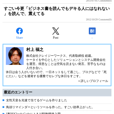
2013/07/05
Comment(0)
すごい今更「ビジネス書を読んでもデキる人にはなれない
」を読んで、震えてる
2012/10/29
Comment(0)
Share
Post
-
村上 福之
株式会社クレイジーワークス、代表取締役 総裁。
ケータイを中心としたソリューションとシステム開発会社
を運営。得意なことは空気を読まない発言。苦手なものは
人付き合い。
休日は会う人がいないので、一日ネットをして過ごし、ブログなどで「死
にたい」などを連発する優雅でセレブな休日をすごす。
» 詳しいプロフィール
最近のエントリー
女性天皇を光速で当てるゲームを作りました
鳥頭リマインダーというツールを作った。すごい効率上がった。