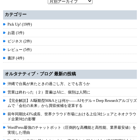
カテゴリー
Pick Up! (19件)
お題 (1件)
ビジネス (2件)
レビュー (5件)
書評 (4件)
オルタナティブ・ブログ 最新の投稿
沖縄で台風が来たときの過ごし方、とでも言うか
営業は終わった（２）普遍はAIに、個別は人間に
【完全解説】AI駆動型M&Aとは何か――AIモデル＋Deep Researchアルゴリズ
ムで「会社の未来」から買収候補を逆算する
前年同期比43%成長、世界クラウド市場における上位3社シェアとネオクラウ
ド企業9社の影響
WordPress最強のチャットボット（圧倒的な高機能と高性能、業界最安値）を
実現した理由