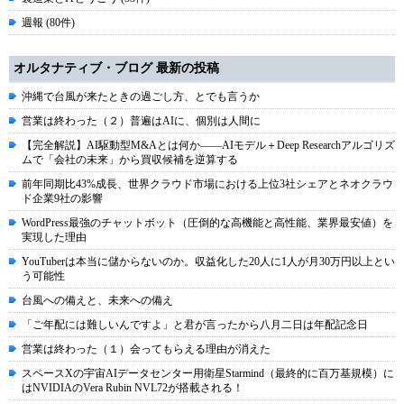
週報 (80件)
オルタナティブ・ブログ 最新の投稿
沖縄で台風が来たときの過ごし方、とでも言うか
営業は終わった（２）普遍はAIに、個別は人間に
【完全解説】AI駆動型M&Aとは何か――AIモデル＋Deep Researchアルゴリズ
ムで「会社の未来」から買収候補を逆算する
前年同期比43%成長、世界クラウド市場における上位3社シェアとネオクラウ
ド企業9社の影響
WordPress最強のチャットボット（圧倒的な高機能と高性能、業界最安値）を
実現した理由
YouTuberは本当に儲からないのか。収益化した20人に1人が月30万円以上とい
う可能性
台風への備えと、未来への備え
「ご年配には難しいんですよ」と君が言ったから八月二日は年配記念日
営業は終わった（１）会ってもらえる理由が消えた
スペースXの宇宙AIデータセンター用衛星Starmind（最終的に百万基規模）に
はNVIDIAのVera Rubin NVL72が搭載される！