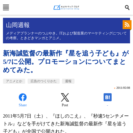
山岡週報
メディアプランナーのつぶやき。ITおよび製造業のマーケティングについて
の考察。ときどきマンガとアニメ。
新海誠監督の最新作『星を追う子ども』が
5/7に公開。プロモーションについてまと
めてみた。
アニメとか
広告のつくりかた
週報
»
2011/05/08
Share
Post
-
2011年5月7日（土）、『ほしのこえ』、『秒速5センチメー
トル』などを手がけてきた新海誠監督の最新作『星を追う
子ども』が全国で公開された。