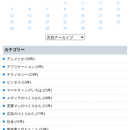
1
2
3
4
5
6
7
8
9
10
11
12
13
14
15
16
17
18
19
20
21
22
23
24
25
26
27
28
29
30
31
カテゴリー
アニメとか (16件)
アプリケーション (1件)
テクノロジー (25件)
ビジネス (13件)
マーケティングいろは (21件)
メディアのつくりかた (18件)
営業マンのつくりかた (11件)
広告のつくりかた (17件)
社会 (11件)
製造業とITどうこう (53件)