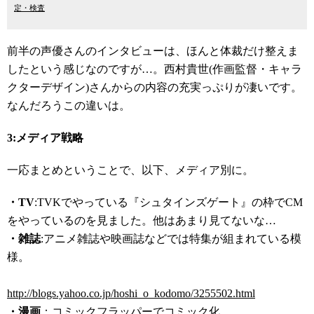
定・検査
前半の声優さんのインタビューは、ほんと体裁だけ整えま
したという感じなのですが…。西村貴世(作画監督・キャラ
クターデザイン)さんからの内容の充実っぷりが凄いです。
なんだろうこの違いは。
3:メディア戦略
一応まとめということで、以下、メディア別に。
・TV
:TVKでやっている『シュタインズゲート』の枠でCM
をやっているのを見ました。他はあまり見てないな…
・雑誌
:アニメ雑誌や映画誌などでは特集が組まれている模
様。
http://blogs.yahoo.co.jp/hoshi_o_kodomo/3255502.html
・漫画
：コミックフラッパーでコミック化