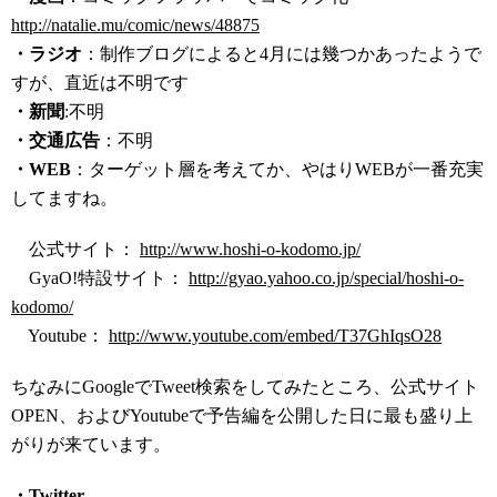
http://natalie.mu/comic/news/48875
・ラジオ
：制作ブログによると4月には幾つかあったようで
すが、直近は不明です
・新聞
:不明
・交通広告
：不明
・WEB
：ターゲット層を考えてか、やはりWEBが一番充実
してますね。
公式サイト：
http://www.hoshi-o-kodomo.jp/
GyaO!特設サイト：
http://gyao.yahoo.co.jp/special/hoshi-o-
kodomo/
Youtube：
http://www.youtube.com/embed/T37GhIqsO28
ちなみにGoogleでTweet検索をしてみたところ、公式サイト
OPEN、およびYoutubeで予告編を公開した日に最も盛り上
がりが来ています。
・Twitter