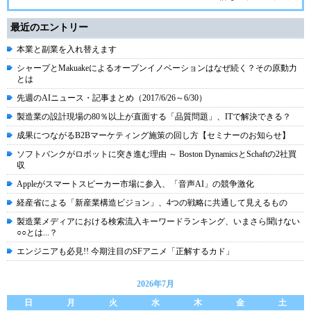
最近のエントリー
本業と副業を入れ替えます
シャープとMakuakeによるオープンイノベーションはなぜ続く？その原動力
とは
先週のAIニュース・記事まとめ（2017/6/26～6/30）
製造業の設計現場の80％以上が直面する「品質問題」、ITで解決できる？
成果につながるB2Bマーケティング施策の回し方【セミナーのお知らせ】
ソフトバンクがロボットに突き進む理由 ～ Boston DynamicsとSchaftの2社買
収
Appleがスマートスピーカー市場に参入、「音声AI」の競争激化
経産省による「新産業構造ビジョン」、4つの戦略に共通して見えるもの
製造業メディアにおける検索流入キーワードランキング、いまさら聞けない
○○とは...？
エンジニアも必見!! 今期注目のSFアニメ「正解するカド」
2026年7月
日
月
火
水
木
金
土