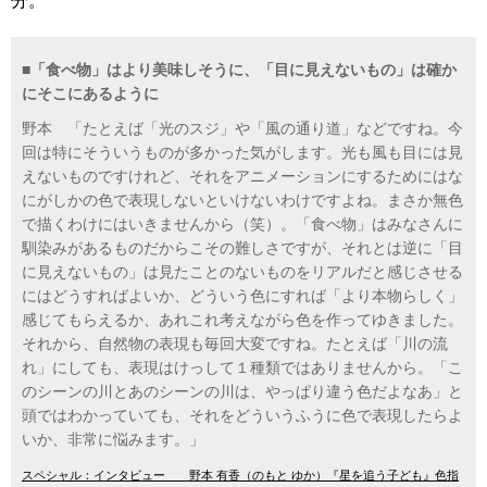
分。
■「食べ物」はより美味しそうに、「目に見えないもの」は確か
にそこにあるように
野本 「たとえば「光のスジ」や「風の通り道」などですね。今
回は特にそういうものが多かった気がします。光も風も目には見
えないものですけれど、それをアニメーションにするためにはな
にがしかの色で表現しないといけないわけですよね。まさか無色
で描くわけにはいきませんから（笑）。「食べ物」はみなさんに
馴染みがあるものだからこその難しさですが、それとは逆に「目
に見えないもの」は見たことのないものをリアルだと感じさせる
にはどうすればよいか、どういう色にすれば「より本物らしく」
感じてもらえるか、あれこれ考えながら色を作ってゆきました。
それから、自然物の表現も毎回大変ですね。たとえば「川の流
れ」にしても、表現はけっして１種類ではありませんから。「こ
のシーンの川とあのシーンの川は、やっぱり違う色だよなあ」と
頭ではわかっていても、それをどういうふうに色で表現したらよ
いか、非常に悩みます。」
スペシャル：インタビュー 野本 有香（のもと ゆか）『星を追う子ども』色指