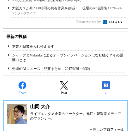
Jeep史上最長! 85時間の試乗体験
PR(Jeep Japan)
大阪ガスが月2000時間の共有作業を削減！ 現場のAI活用術
PR(ITmedia
エンタープライズ)
Recommended by
最新の投稿
本業と副業を入れ替えます
シャープとMakuakeによるオープンイノベーションはなぜ続く？その原
動力とは
先週のAIニュース・記事まとめ（2017/6/26～6/30）
Share
Post
-
山岡 大介
ライブエンタメ企業のマーケター。元IT・製造業メディア
のプランナー。
» 詳しいプロフィール