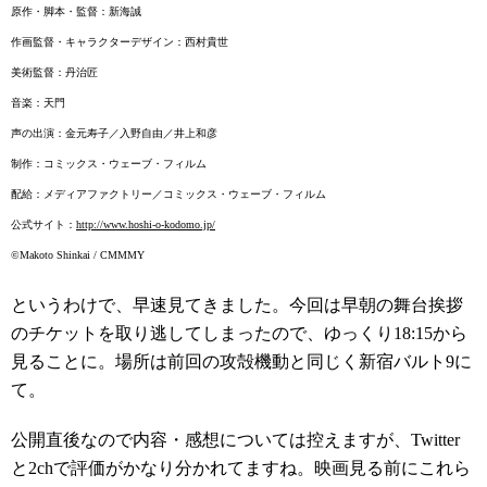
原作・脚本・監督：新海誠
作画監督・キャラクターデザイン：西村貴世
美術監督：丹治匠
音楽：天門
声の出演：金元寿子／入野自由／井上和彦
制作：コミックス・ウェーブ・フィルム
配給：メディアファクトリー／コミックス・ウェーブ・フィルム
公式サイト：
http://www.hoshi-o-kodomo.jp/
©Makoto Shinkai / CMMMY
というわけで、早速見てきました。今回は早朝の舞台挨拶
のチケットを取り逃してしまったので、ゆっくり18:15から
見ることに。場所は前回の攻殻機動と同じく新宿バルト9に
て。
公開直後なので内容・感想については控えますが、Twitter
と2chで評価がかなり分かれてますね。映画見る前にこれら