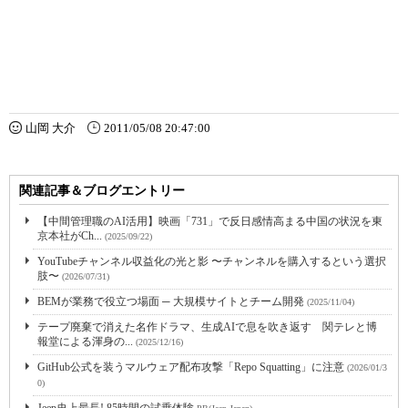
山岡 大介
2011/05/08 20:47:00
関連記事＆ブログエントリー
【中間管理職のAI活用】映画「731」で反日感情高まる中国の状況を東
京本社がCh...
(2025/09/22)
YouTubeチャンネル収益化の光と影 〜チャンネルを購入するという選択
肢〜
(2026/07/31)
BEMが業務で役立つ場面 ─ 大規模サイトとチーム開発
(2025/11/04)
テープ廃棄で消えた名作ドラマ、生成AIで息を吹き返す 関テレと博
報堂による渾身の...
(2025/12/16)
GitHub公式を装うマルウェア配布攻撃「Repo Squatting」に注意
(2026/01/3
0)