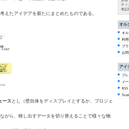
企画
ティ
本記
考えたアイデアを新たにまとめたものである。
オル
オル
利用
プラ
お問
アイ
プレ
メー
RSS
Twitt
ェース
とし（壁自体をディスプレイとするか、プロジェ
ながら、映し出すデータを切り替えることで様々な物