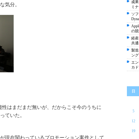
成果
な気分。
ミナ
ソフ
Dyn
Ap
の競
経産
共通
製造
ング
エン
カド
日
能性はまだまだ無いが、だからこそ今のうちに
5
っていた。
12
19
が現在関わっているプロモーション案件として