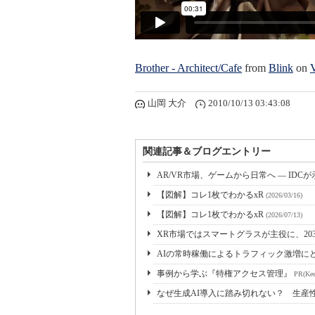
Brother - Architect/Cafe
from
Blink
on
山岡 大介
2010/10/13 03:43:08
関連記事＆ブログエントリー
AR/VR市場、ゲームから日常へ ― IDC
【図解】コレ1枚でわかるxR
(2026/03/16)
【図解】コレ1枚でわかるxR
(2026/07/13)
XR市場ではスマートグラスが主役に、2030
AIの常時稼働によるトラフィック激増にどう
事例から学ぶ『特権アクセス管理』
PR(Kee
なぜ生成AI導入に踏み切れない？ 生産