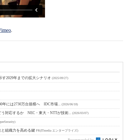
Vimeo
.
が示す2029年までの拡大シナリオ
(2025/09/27)
年には2730万台規模へ IDC市場...
(2026/06/18)
対応するか NEC・東大・NTTが技術...
(2026/03/07)
perSecurity)
性と組織力を高める鍵
PR(ITmedia エンタープライズ)
Recommended by