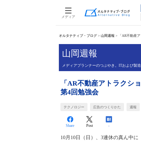
メディア
オルタナティブ・ブログ
>
山岡週報
>
「AR不動産ア
山岡週報
メディアプランナーのつぶやき。ITおよび製
「AR不動産アトラクション
第4回勉強会
テクノロジー
広告のつくりかた
週報
Share
Post
-
10月10日（日）、3連休の真ん中に