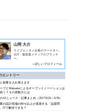
山岡 大介
ライブエンタメ企業のマーケター。
元IT・製造業メディアのプランナ
ー。
» 詳しいプロフィール
のエントリー
と副業を入れ替えます
ープとMakuakeによるオープンイノベーションは
続く？その原動力とは
のAIニュース・記事まとめ（2017/6/26～6/30）
業の設計現場の80％以上が直面する「品質問
、ITで解決できる？