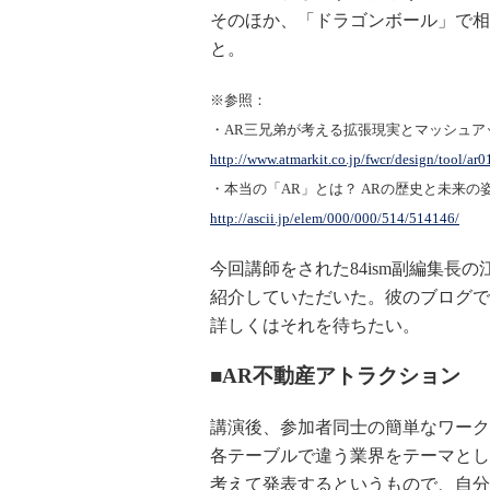
そのほか、「ドラゴンボール」で相
と。
※参照：
・AR三兄弟が考える拡張現実とマッシュアッ
http://www.atmarkit.co.jp/fwcr/design/tool/ar0
・本当の「AR」とは？ ARの歴史と未来の姿を追う
http://ascii.jp/elem/000/000/514/514146/
今回講師をされた84ism副編集長
紹介していただいた。彼のブログで
詳しくはそれを待ちたい。
■AR不動産アトラクション
講演後、参加者同士の簡単なワーク
各テーブルで違う業界をテーマとし
考えて発表するというもので、自分