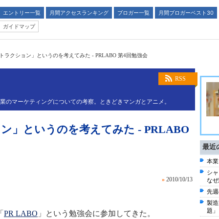
エントリー一覧
月間アクセスランキング
ブロガー一覧
月間ブロガーベスト30
ガイドマップ
トラクション」というのを考えてみた - PRLABO 第4回勉強会
RSS
造業のマーケティングについての考察。ときどきマンガとアニメ。
」というのを考えてみた - PRLABO
最近
本業
シャ
»
2010/10/13
なぜ
先週
製造
題」
「
PR LABO
」という勉強会に参加してきた。