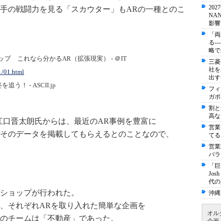
20
手の戦闘力を見る「スカウター」もARの一種とのこ
NA
影響
「両
る-
略で
プ これなら分かるAR（拡張現実） - ＠IT
三菱
社を
1/01.html
出す
！ - ASCII.jp
フィ
ガポ
割と
高な
の江口晋太朗氏からは、最近のAR事例を豊富に
営業
そのデータを掲載してもらえるとのことなので、
てる
営業
パラ
「巨
Jo
代の
ショップが行われた。
沖縄
、それぞれARを取り入れた簡単な企画を
オル
のチームは「不動産」であった。