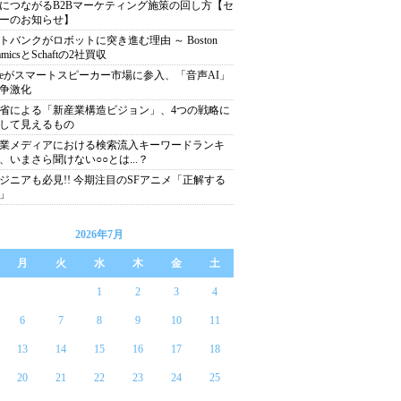
につながるB2Bマーケティング施策の回し方【セ
ーのお知らせ】
トバンクがロボットに突き進む理由 ～ Boston
amicsとSchaftの2社買収
pleがスマートスピーカー市場に参入、「音声AI」
争激化
省による「新産業構造ビジョン」、4つの戦略に
して見えるもの
業メディアにおける検索流入キーワードランキ
、いまさら聞けない○○とは...？
ジニアも必見!! 今期注目のSFアニメ「正解する
」
2026年7月
月
火
水
木
金
土
1
2
3
4
6
7
8
9
10
11
13
14
15
16
17
18
20
21
22
23
24
25