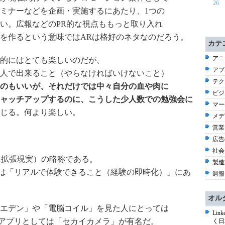
26
ミナーなどを企画・実施するにあたり、1つの
い。広報などのPR的な視点ももっと取り入れ
を作るという意味ではARは格好のネタなのだろう。
カテ
アニ
的にはとても楽しいのだが、
アプ
人で出来ること（やらなければいけないこと）
テク
のもいいが、それだけでは中々自分の血や肉に
ビジネ
ャッチアップするのに、こうした少人数での勉強会に
マー
じる。何より楽しい。
メデ
営業
広告
社会 
lity（拡張現実）の略称である。
製造
実）との違いは「リアルで体験できること（経験の即時化）」にあ
週報 
オル
エデン」や「電脳コイル」を見た人にとっては
Li
neアプリとしては「セカイカメラ」が有名だ。
く日