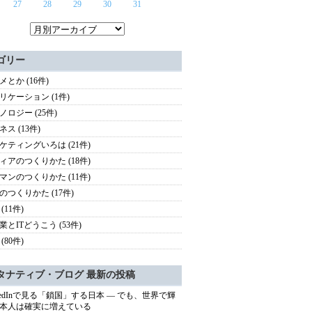
27
28
29
30
31
ゴリー
メとか (16件)
リケーション (1件)
ノロジー (25件)
ス (13件)
ケティングいろは (21件)
ィアのつくりかた (18件)
マンのつくりかた (11件)
のつくりかた (17件)
(11件)
業とITどうこう (53件)
(80件)
タナティブ・ブログ 最新の投稿
nkedInで見る「鎖国」する日本 ― でも、世界で輝
本人は確実に増えている