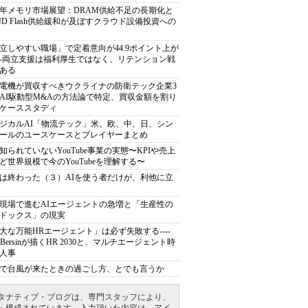
27年メモリ市場展望：DRAM供給不足の長期化と
ND Flash供給緩和が及ぼすクラウド設備投資への
立しやすい職場」で定着意向が44.9ポイント上が
---両立支援は福利厚生ではなく、リテンション戦
ある
電機が買収すべきウクライナの防衛テック企業3
AI駆動型M&Aの方法論で特定、買収金額を割り
ケーススタディ
ジカルAI「物流テック」米、欧、中、日、シン
ールのユースケースとプレイヤーまとめ
知られていないYouTube事業の実態〜KPIや売上
ど世界規模で今のYouTubeを理解する〜
は終わった（３）AIを使う者だけが、利他に立
現場で進むAIエージェントの急増と「生産性の
ドックス」の現実
大な万能HRエージェント」は必ず失敗する----
sh Bersinが描くHR 2030と、マルチエージェント時
人事
で台風が来たときの過ごし方、とでも言うか
タナティブ・ブログは、専門スタッフにより、