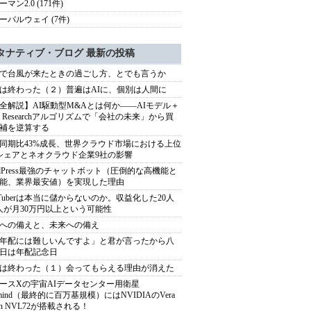
マン2.0 (171件)
ーバルウェイ (7件)
タナティブ・ブログ 最新の投稿
で台風が来たときの過ごし方、とでも言うか
は終わった（２）普遍はAIに、個別は人間に
全解説】AI駆動型M&Aとは何か――AIモデル＋
ep Researchアルゴリズムで「会社の未来」から買
補を逆算する
同期比43%成長、世界クラウド市場における上位
シェアとネオクラウド企業9社の影響
rdPress最強のチャットボット（圧倒的な高機能と
能、業界最安値）を実現した理由
uTuberは本当に儲からないのか。収益化した20人
人が月30万円以上という可能性
への備えと、未来への備え
年配には難しいんですよ」と君が言ったから八
日は年配記念日
は終わった（１）会ってもらえる理由が消えた
ースXの宇宙AIデータセンター用衛星
armind（最終的に百万基規模）にはNVIDIAのVera
bin NVL72が搭載される！