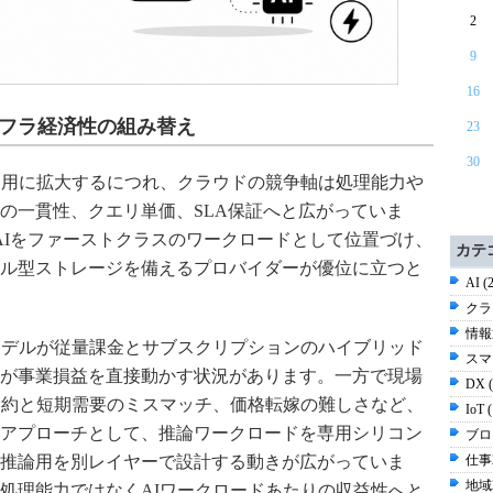
2
9
16
ンフラ経済性の組み替え
23
30
運用に拡大するにつれ、クラウドの競争軸は処理能力や
の一貫性、クエリ単価、SLA保証へと広がっていま
ポートは、AIをファーストクラスのワークロードとして位置づけ、
カテ
ル型ストレージを備えるプロバイダーが優位に立つと
AI (
クラ
情報通
モデルが従量課金とサブスクリプションのハイブリッド
スマ
が事業損益を直接動かす状況があります。一方で現場
DX 
契約と短期需要のミスマッチ、価格転嫁の難しさなど、
IoT 
アプローチとして、推論ワークロードを専用シリコン
ブログ
仕事2
推論用を別レイヤーで設計する動きが広がっていま
地域2
処理能力ではなくAIワークロードあたりの収益性へと