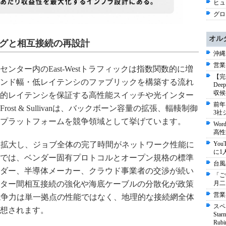
ヒュー
グロ
オル
ングと相互接続の再設計
沖縄
営業
ター内のEast-Westトラフィックは指数関数的に増
【完
ンド幅・低レイテンシのファブリックを構築する流れ
De
収候
的レイテンシを保証する高性能スイッチや光インター
前年
st & Sullivanは、バックボーン容量の拡張、輻輳制御
3社
プラットフォームを競争領域として挙げています。
Wo
高性
急拡大し、ジョブ全体の完了時間がネットワーク性能に
Yo
に1
では、ベンダー固有プロトコルとオープン規格の標準
台風
ダー、半導体メーカー、クラウド事業者の交渉が続い
「ご
ター間相互接続の強化や海底ケーブルの分散化が政策
月二
営業
競争力は単一拠点の性能ではなく、地理的な接続網全体
スペ
想されます。
St
Ru