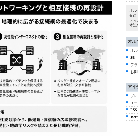
オル
企画
ティ
本記
オル
オル
利用
プラ
お問
アイ
プレ
メー
RSS
Twitt