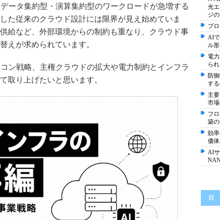
、データ集約型・演算集約型のワークロードが急増する
光エ
ジの
した従来のクラウド設計には限界が見え始めていま
ブロ
供給など、外部環境からの制約も重なり、クラウド事
AI
替えが求められています。
ル形
電力
られ
リコン戦略、主権クラウドの拡大や電力制約とインフラ
防御
て取り上げたいと思います。
する
主要
市場
フロ
築の
効率
価体
AI
NA
日