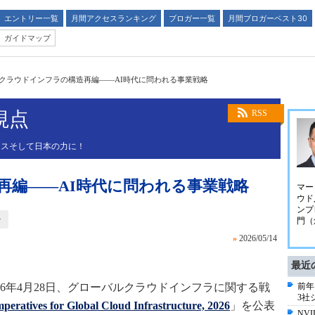
エントリー一覧
月間アクセスランキング
ブロガー一覧
月間ブロガーベスト30
ガイドマップ
クラウドインフラの構造再編――AI時代に問われる事業戦略
視点
RSS
ネスそして日本の力に！
再編――AI時代に問われる事業戦略
マー
ウド
ンプ
ン
門（
»
2026/05/14
最近
anは2026年4月28日、グローバルクラウドインフラに関する戦
前年
3社
mperatives for Global Cloud Infrastructure, 2026
」を公表
NV