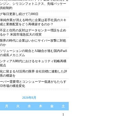
ンジン、シリコンフォトニクス、先端パッケー
供給制約
グ毎日更新し続けて7,000日
で単純作業が消える時代に企業は若手社員のスキ
成と業務配置をどう再構築するのか？
不足と住民の反対はデータセンター増設を止め
るか？ 米国市場急拡大の現実
限界の時代に企業はいかにサイバー攻撃に対処
のか
ソリューションの統合とAI融合が進む国内iPaaS
の成長メカニズム
ンティアAI時代におけるセキュリティ戦略再構
視点
化に留まるAI活用の限界 全社目標に連動した評
系の構築を
サーバー需要増とコンシューマー低迷がもたらす
ND市場の構造変化
2026年8月
月
火
水
木
金
土
1