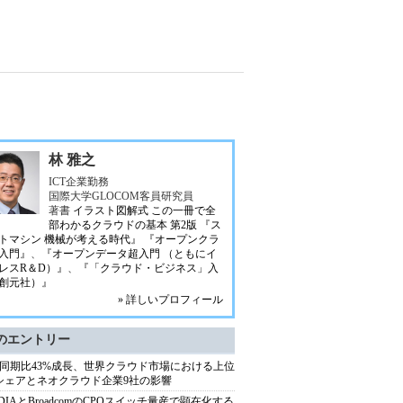
林 雅之
ICT企業勤務
国際大学GLOCOM客員研究員
著書
イラスト図解式 この一冊で全
部わかるクラウドの基本 第2版
『ス
トマシン 機械が考える時代』
『オープンクラ
入門』
、
『オープンデータ超入門 （ともにイ
レスR＆D）』
、
『「クラウド・ビジネス」入
創元社）』
» 詳しいプロフィール
のエントリー
同期比43%成長、世界クラウド市場における上位
シェアとネオクラウド企業9社の影響
IDIAとBroadcomのCPOスイッチ量産で顕在化する