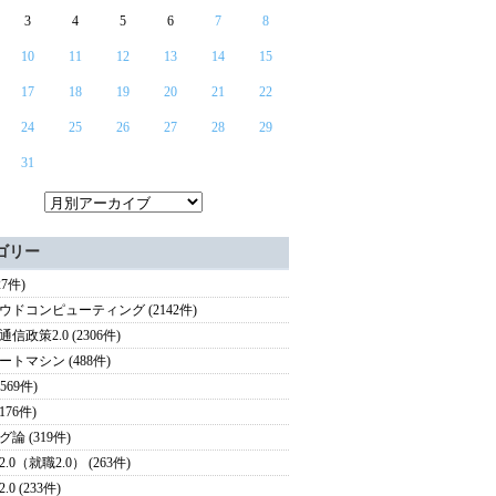
3
4
5
6
7
8
10
11
12
13
14
15
17
18
19
20
21
22
24
25
26
27
28
29
31
ゴリー
27件)
ウドコンピューティング (2142件)
信政策2.0 (2306件)
ートマシン (488件)
(569件)
(176件)
論 (319件)
.0（就職2.0） (263件)
.0 (233件)