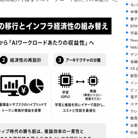
モバイ
半導体
量子 
IOW
宇宙 
New
Web3
デジ
金融2
SX 
新型
イン
ビッ
電子書
スマ
テレビ
教育2
企業2
社会2