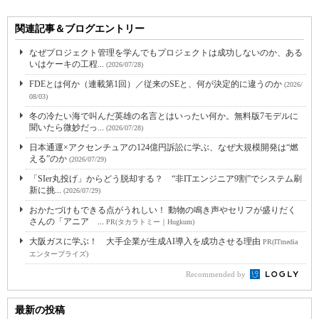
関連記事＆ブログエントリー
なぜプロジェクト管理を学んでもプロジェクトは成功しないのか、ある
いはケーキの工程...
(2026/07/28)
FDEとは何か（連載第1回）／従来のSEと、何が決定的に違うのか
(2026/
08/03)
冬の冷たい海で叫んだ英雄の名言とはいったい何か。無料版7モデルに
聞いたら微妙だっ...
(2026/07/28)
日本通運×アクセンチュアの124億円訴訟に学ぶ、なぜ大規模開発は“燃
える”のか
(2026/07/29)
「SIer丸投げ」からどう脱却する？ “非ITエンジニア9割”でシステム刷
新に挑...
(2026/07/29)
おかたづけもできる点がうれしい！ 動物の鳴き声やセリフが盛りだく
さんの「アニア ...
PR(タカラトミー｜Hugkum)
大阪ガスに学ぶ！ 大手企業が生成AI導入を成功させる理由
PR(ITmedia
エンタープライズ)
Recommended by
最新の投稿