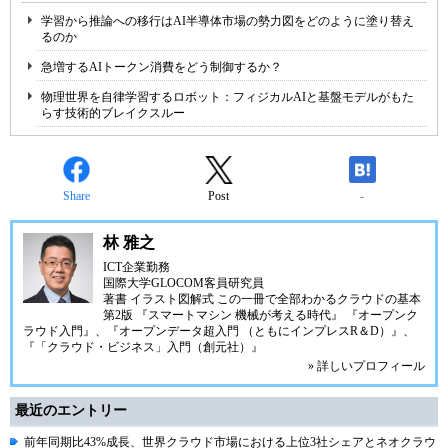
学習から推論への移行はAI半導体市場の勢力図をどのように塗り替え
るのか
急増するAIトークン消費をどう制御するか？
物理世界を自律学習するロボット：フィジカルAIと基盤モデルがもた
らす技術的ブレイクスルー
Share
Post
-
林 雅之
ICT企業勤務
国際大学GLOCOM客員研究員
著書
イラスト図解式 この一冊で全部わかるクラウドの基本
第2版
『スマートマシン 機械が考える時代』
『オープンク
ラウド入門』
、
『オープンデータ超入門 （ともにインプレスR＆D）』
、
『「クラウド・ビジネス」入門（創元社）』
» 詳しいプロフィール
最近のエントリー
前年同期比43%成長、世界クラウド市場における上位3社シェアとネオクラウ