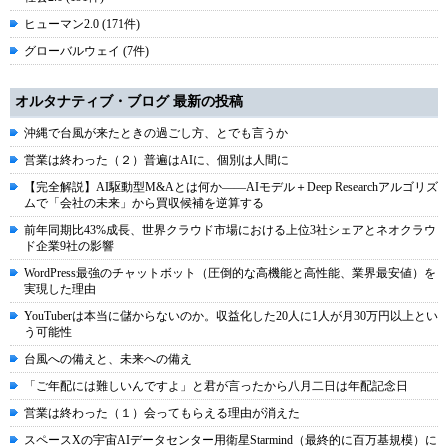
ヒューマン2.0 (171件)
グローバルウェイ (7件)
オルタナティブ・ブログ 最新の投稿
沖縄で台風が来たときの過ごし方、とでも言うか
営業は終わった（２）普遍はAIに、個別は人間に
【完全解説】AI駆動型M&Aとは何か――AIモデル＋Deep Researchアルゴリズ
ムで「会社の未来」から買収候補を逆算する
前年同期比43%成長、世界クラウド市場における上位3社シェアとネオクラウ
ド企業9社の影響
WordPress最強のチャットボット（圧倒的な高機能と高性能、業界最安値）を
実現した理由
YouTuberは本当に儲からないのか。収益化した20人に1人が月30万円以上とい
う可能性
台風への備えと、未来への備え
「ご年配には難しいんですよ」と君が言ったから八月二日は年配記念日
営業は終わった（１）会ってもらえる理由が消えた
スペースXの宇宙AIデータセンター用衛星Starmind（最終的に百万基規模）に