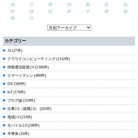
16
17
18
19
20
21
22
23
24
25
26
27
28
29
30
31
カテゴリー
AI (27件)
クラウドコンピューティング (2142件)
情報通信政策2.0 (2306件)
スマートマシン (488件)
DX (569件)
IoT (176件)
ブログ論 (319件)
仕事2.0（就職2.0） (263件)
地域2.0 (233件)
モバイル2.0 (248件)
半導体 (16件)