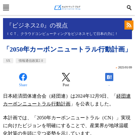
『ビジネス2.0』の視点
ＩＣＴ、クラウドコンピューティングをビジネスそして日本の力に！
「2050年カーボンニュートラル行動計画」
SX
情報通信政策2.0
»
2025/01/09
Share
Post
-
日本経済団体連合会（経団連）は2024年12月9日、「
経団連
カーボンニュートラル行動計画
」を公表しました。
本計画では、「2050年カーボンニュートラル（CN）」実現
に向けたビジョンを明確にすることで、産業界が地球温暖
化対策の先頭に立つ姿勢を示しています。