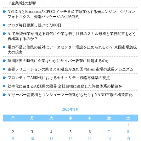
ド企業9社の影響
NVIDIAとBroadcomのCPOスイッチ量産で顕在化する光エンジン、シリコン
フォトニクス、先端パッケージの供給制約
ブログ毎日更新し続けて7,000日
AIで単純作業が消える時代に企業は若手社員のスキル形成と業務配置をどう
再構築するのか？
電力不足と住民の反対はデータセンター増設を止められるか？ 米国市場急拡
大の現実
防御限界の時代に企業はいかにサイバー攻撃に対処するのか
主要ソリューションの統合とAI融合が進む国内iPaaS市場の成長メカニズム
フロンティアAI時代におけるセキュリティ戦略再構築の視点
効率化に留まるAI活用の限界 全社目標に連動した評価体系の構築を
AIサーバー需要増とコンシューマー低迷がもたらすNAND市場の構造変化
2026年8月
日
月
火
水
木
金
土
1
2
3
4
5
6
7
8
9
10
11
12
13
14
15