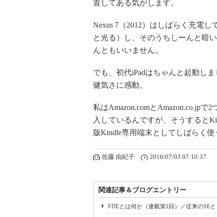
置してある気がします。
Nexus 7（2012）はしばらく
と光る）し、そのうちしーんと暗い
んともいいません。
でも、初代iPadはちゃんと起動し
健気さに感動。
私はAmazon.comとAmazon.co
入しているんですが、そうするとKin
版Kindle専用端末としてしばらく
佐藤 由紀子
2016/07/03 07:10:37
関連記事＆ブログエントリー
FDEとは何か（連載第1回）／従来のSE