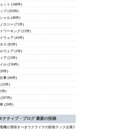
ェット (348件)
プ (103件)
シャル (48件)
ノロジー (71件)
トワーキング (21件)
ドウェア (43件)
ス (85件)
ルウェア (1件)
ア (23件)
ル (150件)
126件)
事 (66件)
(32件)
41件)
(207件)
 (20件)
タナティブ・ブログ 最新の投稿
電機が買収すべきウクライナの防衛テック企業3