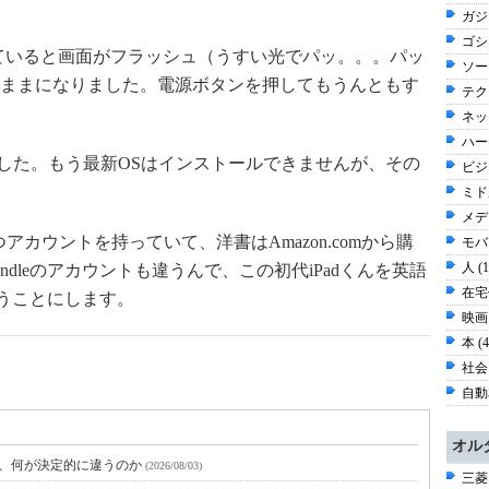
ガジ
ゴシッ
充電していると画面がフラッシュ（うすい光でパッ。。。パッ
ソー
ままになりました。電源ボタンを押してもうんともす
テク
ネッ
ハー
ました。もう最新OSはインストールできませんが、その
ビジネ
ミド
メディ
.jpで2つアカウントを持っていて、洋書はAmazon.comから購
モバイ
人 (
dleのアカウントも違うんで、この初代iPadくんを英語
在宅仕
使うことにします。
映画 
本 (
社会 
自動車
オル
と、何が決定的に違うのか
(2026/08/03)
三菱