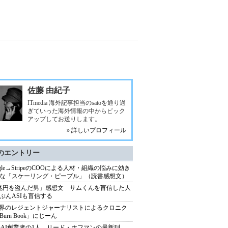
佐藤 由紀子
ITmedia 海外記事担当のsatoを通り過
ぎていった海外情報の中からピック
アップしてお送りします。
» 詳しいプロフィール
のエントリー
ogle→StripeのCOOによる人材・組織の悩みに効き
な「スケーリング・ピープル」（読書感想文）
兆円を盗んだ男」感想文 サムくんを盲信した人
ぶんASIも盲信する
業界のレジェントジャーナリストによるクロニク
Burn Book」にじーん
enAI創業者の1人、リード・ホフマンの最新刊