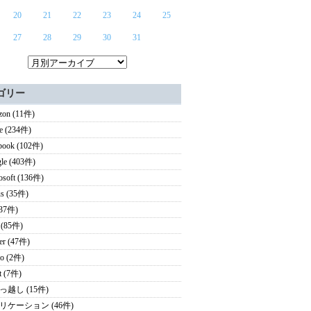
20
21
22
23
24
25
27
28
29
30
31
ゴリー
on (11件)
e (234件)
book (102件)
le (403件)
osoft (136件)
s (35件)
(37件)
 (85件)
ter (47件)
o (2件)
it (7件)
っ越し (15件)
リケーション (46件)