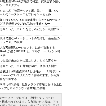
AI駆動型M&Aの方法論で特定、買収金額を割り
ケーススタディ
ジカルAI「物流テック」米、欧、中、日、シン
ールのユースケースとプレイヤーまとめ
知られていないYouTube事業の実態〜KPIや売上
ど世界規模で今のYouTubeを理解する〜
は終わった（３）AIを使う者だけが、利他に立
現場で進むAIエージェントの急増と「生産性の
ドックス」の現実
大な万能HRエージェント」は必ず失敗する----
sh Bersinが描くHR 2030と、マルチエージェント時
人事
で台風が来たときの過ごし方、とでも言うか
は終わった（２）普遍はAIに、個別は人間に
全解説】AI駆動型M&Aとは何か――AIモデル＋
ep Researchアルゴリズムで「会社の未来」から買
補を逆算する
同期比43%成長、世界クラウド市場における上位
シェアとネオクラウド企業9社の影響
タナティブ・ブログは、専門スタッフにより、
・構成されています。入力頂いた内容は、アイ
メディアの他、オルタナティブ・ブログ、及び