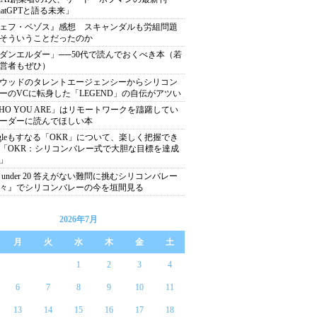
hatGPTと語る未来」
ェフ・ベゾス』感想 スキャンダルも労組問題
そういうことだったのか
ダンエルダー」──50代で読んでおくべき本（若
営者もぜひ）
ウッドのタレントエージェンシーからシリコン
ーのVCに転身した「LEGEND」の自伝がアツい
HO YOU ARE」はリモートワークを躊躇してい
ーダーに読んでほしい本
ogleもすなる「OKR」について、楽しく把握でき
「OKR：シリコンバレー式で大胆な目標を達成
」
0 under 20 答えがない難問に挑むシリコンバレー
々』でシリコンバレーの今を垣間見る
2026年7月
月
火
水
木
金
土
1
2
3
4
6
7
8
9
10
11
13
14
15
16
17
18