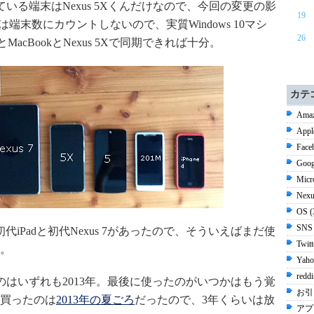
っている端末はNexus 5Xくんだけなので、今回の変更の影
19
端末数にカウントしないので、実質Windows 10マシ
26
okとMacBookとNexus 5Xで同期できれば十分。
カテ
Amaz
Appl
Face
Goog
Micr
Nexu
OS 
SNS
iPadと初代Nexus 7があったので、そういえばまだ使
Twit
。
Yaho
redd
したのはいずれも2013年。最後に使ったのがいつかはもう覚
お引
買ったのは
2013年の夏ごろ
だったので、3年くらいは放
アプ