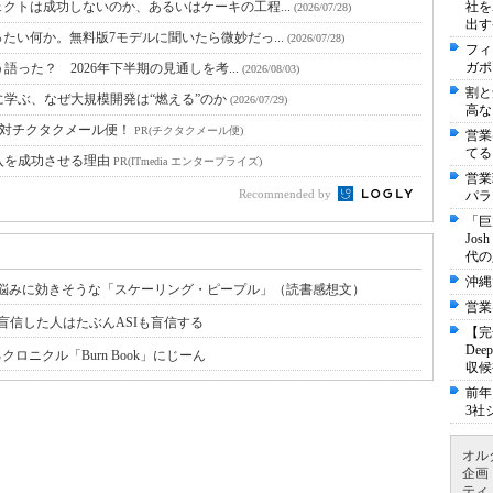
クトは成功しないのか、あるいはケーキの工程...
社を
(2026/07/28)
出す
たい何か。無料版7モデルに聞いたら微妙だっ...
(2026/07/28)
フィ
ガポ
語った？ 2026年下半期の見通しを考...
(2026/08/03)
割と
に学ぶ、なぜ大規模開発は“燃える”のか
(2026/07/29)
高な
絶対チクタクメール便！
PR(チクタクメール便)
営業
てる
入を成功させる理由
PR(ITmedia エンタープライズ)
営業
Recommended by
パラ
「巨
Jo
代の
沖縄
材・組織の悩みに効きそうな「スケーリング・ピープル」（読書感想文）
営業
盲信した人はたぶんASIも盲信する
【完
De
ロニクル「Burn Book」にじーん
収候
前年
3社
オル
企画
ティ