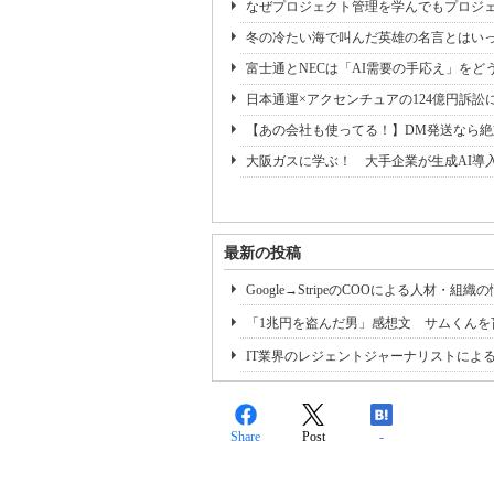
なぜプロジェクト管理を学んでもプロジェ
冬の冷たい海で叫んだ英雄の名言とはいっ
富士通とNECは「AI需要の手応え」をどう
日本通運×アクセンチュアの124億円訴訟
【あの会社も使ってる！】DM発送なら
大阪ガスに学ぶ！ 大手企業が生成AI導
最新の投稿
Google→StripeのCOOによる人
「1兆円を盗んだ男」感想文 サムくんを
IT業界のレジェントジャーナリストによるク
Share
Post
-