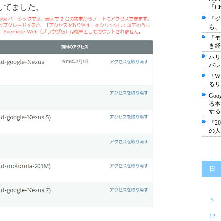
してました。
「C
『ジ
も、
「モ
き経
ハリ
バレ
「W
るリ
Go
る本
する
『2
の人
日
5
12