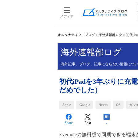
メディア
オルタナティブ・ブログ
>
海外速報部ログ
>
初代iP
海外速報部ログ
海外記事、ブログ、記事にならない情報について、
初代iPadを3年ぶりに充
だめでした）
Apple
Google
Nexus
OS
ガジ
Share
Post
-
Evernoteの無料版で同期できる端