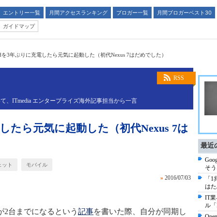
エントリー一覧
月間アクセスランキング
ブロガー一覧
月間ブロガーベスト30
ガイドマップ
adを3年ぶりに充電したら元気に起動した（初代Nexus 7はだめでした）
RSS
ITmedia エンタープライズ海外記事担当から一言
電したら元気に起動した（初代Nexus 7は
最近
Go
ェット
モバイル
そう
»
2016/07/03
「1
はた
IT
ル「
末が2台までになるという
記事
を書いた際、自分が同期し
Op