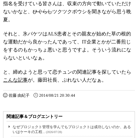
指名を受けている皆さんは、収束の方向で動いていただけ
ないかなと、
ひぐらし
ツクツクボウシを聞きながら思う晩
夏。
それと、氷バケツはALS患者とその親友が始めた草の根的
な運動だから良かったんであって、IT企業とかが二番煎じ
をするのもかっちょ悪いと思うですよ。そういう流れにな
らないといいなぁ。
と、締めようと思って恋チュンの関連記事を探していたら
こんな記事
が。藤田社長、ぶれない人だなぁ。
佐藤 由紀子
2014/08/21 20:30:44
関連記事＆ブログエントリー
なぜプロジェクト管理を学んでもプロジェクトは成功しないのか、ある
いはケーキの工程...
(2026/07/28)