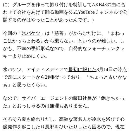
に）グループを作って振り付けを特訓してAKB48の曲に合
わせて会社をあげて踊る動画を公式YouTubeチャンネルで公
開するのがはやったことがあったんです。）
今回の「
氷バケツ
」は「慈善」がからむだけに、「まねっ
こはかっちょわるいから乗らない」というのが難しい。し
かも、不幸の手紙形式なので、自発的なフォーチュンクッ
キーより止めにくい。
氷バケツ、アイティメディアで
最初に報じた
8月14日の時点
で既にスタートから2週間たっており、「ちょっと古いかな
ぁ」と思ったくらい。
なので、サイバーエージェントの藤田社長が「
飽きちゃっ
た
」とおっしゃるのは無理もありません。
そろそろ夏も終わりだし、高齢な著名人が冷水を浴びて心
臓発作を起こしたり風邪をひいたりしたら困るので、現在