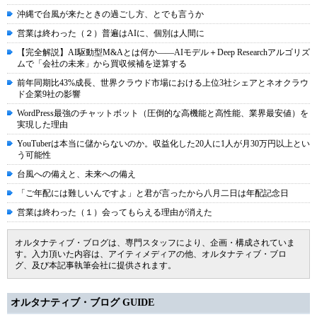
沖縄で台風が来たときの過ごし方、とでも言うか
営業は終わった（２）普遍はAIに、個別は人間に
【完全解説】AI駆動型M&Aとは何か――AIモデル＋Deep Researchアルゴリズ
ムで「会社の未来」から買収候補を逆算する
前年同期比43%成長、世界クラウド市場における上位3社シェアとネオクラウ
ド企業9社の影響
WordPress最強のチャットボット（圧倒的な高機能と高性能、業界最安値）を
実現した理由
YouTuberは本当に儲からないのか。収益化した20人に1人が月30万円以上とい
う可能性
台風への備えと、未来への備え
「ご年配には難しいんですよ」と君が言ったから八月二日は年配記念日
営業は終わった（１）会ってもらえる理由が消えた
オルタナティブ・ブログは、専門スタッフにより、企画・構成されていま
す。入力頂いた内容は、アイティメディアの他、オルタナティブ・ブロ
グ、及び本記事執筆会社に提供されます。
オルタナティブ・ブログ GUIDE