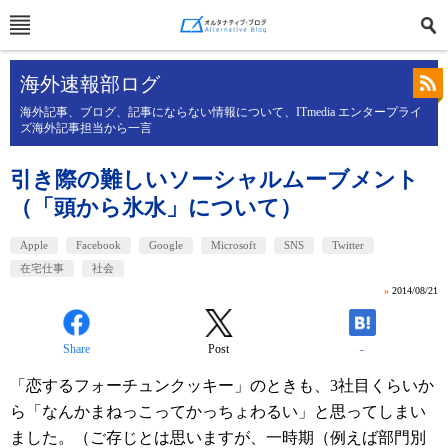
海外速報部ログ
海外記事、ブログ、記事にならない情報について、ITmedia エンタープライ
ズ海外記事担当から一言
引き際の難しいソーシャルムーブメント
（「頭から氷水」について）
Apple
Facebook
Google
Microsoft
SNS
Twitter
在宅仕事
社会
»
2014/08/21
Share
Post
-
「恋するフォーチュンクッキー」のときも、3社目くらいか
ら「なんかまねっこってかっちょわるい」と思ってしまい
ました。（ご存じとは思いますが、一時期（例えば部門別