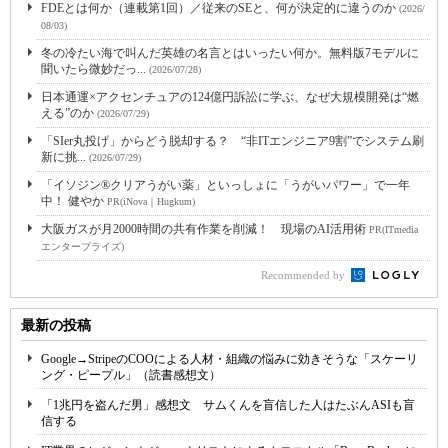
FDEとは何か（連載第1回）／従来のSEと、何が決定的に違うのか
(2026/
08/03)
冬の冷たい海で叫んだ英雄の名言とはいったい何か。無料版7モデルに
聞いたら微妙だっ...
(2026/07/28)
日本通運×アクセンチュアの124億円訴訟に学ぶ、なぜ大規模開発は“燃
える”のか
(2026/07/29)
「SIer丸投げ」からどう脱却する？ “非ITエンジニア9割”でシステム刷
新に挑...
(2026/07/29)
「イソジン®クリアうがい薬」といっしょに「うがいパワー」で一年
中！ 健やか
PR(iNova｜Hugkum)
大阪ガスが月2000時間の共有作業を削減！ 現場のAI活用術
PR(ITmedia
エンタープライズ)
Recommended by
最新の投稿
Google→StripeのCOOによる人材・組織の悩みに効きそうな「スケーリ
ング・ピープル」（読書感想文）
「1兆円を盗んだ男」感想文 サムくんを盲信した人はたぶんASIも盲
信する