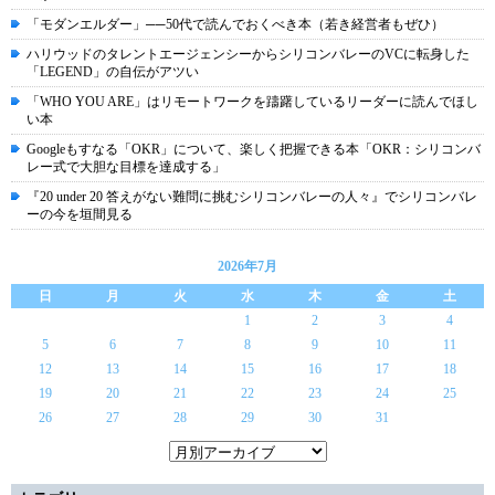
「モダンエルダー」──50代で読んでおくべき本（若き経営者もぜひ）
ハリウッドのタレントエージェンシーからシリコンバレーのVCに転身した
「LEGEND」の自伝がアツい
「WHO YOU ARE」はリモートワークを躊躇しているリーダーに読んでほし
い本
Googleもすなる「OKR」について、楽しく把握できる本「OKR：シリコンバ
レー式で大胆な目標を達成する」
『20 under 20 答えがない難問に挑むシリコンバレーの人々』でシリコンバレ
ーの今を垣間見る
2026年7月
日
月
火
水
木
金
土
1
2
3
4
5
6
7
8
9
10
11
12
13
14
15
16
17
18
19
20
21
22
23
24
25
26
27
28
29
30
31