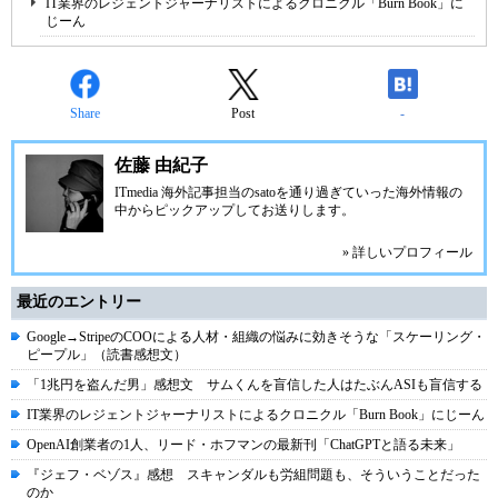
IT業界のレジェントジャーナリストによるクロニクル「Burn Book」に
じーん
Share
Post
-
佐藤 由紀子
ITmedia 海外記事担当のsatoを通り過ぎていった海外情報の
中からピックアップしてお送りします。
» 詳しいプロフィール
最近のエントリー
Google→StripeのCOOによる人材・組織の悩みに効きそうな「スケーリング・
ピープル」（読書感想文）
「1兆円を盗んだ男」感想文 サムくんを盲信した人はたぶんASIも盲信する
IT業界のレジェントジャーナリストによるクロニクル「Burn Book」にじーん
OpenAI創業者の1人、リード・ホフマンの最新刊「ChatGPTと語る未来」
『ジェフ・ベゾス』感想 スキャンダルも労組問題も、そういうことだった
のか