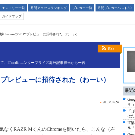
エントリー一覧
月間アクセスランキング
ブロガー一覧
月間ブロガーベスト30
ガイドマップ
oid版ChromeのSPDYプレビューに招待された（わーい）
RSS
ITmedia エンタープライズ海外記事担当から一言
のSPDYプレビューに招待された（わーい）
最近
Go
»
2013/07/24
そう
「1
はた
IT
ル「
気なくRAZR MくんのChromeを開いたら、こんな（左
Op