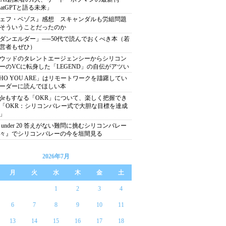
hatGPTと語る未来」
ェフ・ベゾス』感想 スキャンダルも労組問題
そういうことだったのか
ダンエルダー」──50代で読んでおくべき本（若
営者もぜひ）
ウッドのタレントエージェンシーからシリコン
ーのVCに転身した「LEGEND」の自伝がアツい
HO YOU ARE」はリモートワークを躊躇してい
ーダーに読んでほしい本
ogleもすなる「OKR」について、楽しく把握でき
「OKR：シリコンバレー式で大胆な目標を達成
」
0 under 20 答えがない難問に挑むシリコンバレー
々』でシリコンバレーの今を垣間見る
2026年7月
月
火
水
木
金
土
1
2
3
4
6
7
8
9
10
11
13
14
15
16
17
18