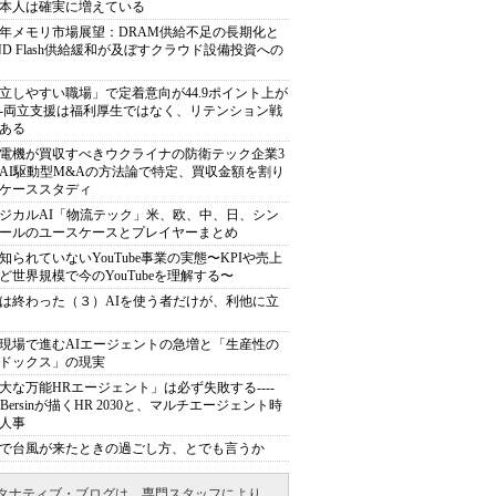
本人は確実に増えている
27年メモリ市場展望：DRAM供給不足の長期化と
ND Flash供給緩和が及ぼすクラウド設備投資への
立しやすい職場」で定着意向が44.9ポイント上が
---両立支援は福利厚生ではなく、リテンション戦
ある
電機が買収すべきウクライナの防衛テック企業3
AI駆動型M&Aの方法論で特定、買収金額を割り
ケーススタディ
ジカルAI「物流テック」米、欧、中、日、シン
ールのユースケースとプレイヤーまとめ
知られていないYouTube事業の実態〜KPIや売上
ど世界規模で今のYouTubeを理解する〜
は終わった（３）AIを使う者だけが、利他に立
現場で進むAIエージェントの急増と「生産性の
ドックス」の現実
大な万能HRエージェント」は必ず失敗する----
sh Bersinが描くHR 2030と、マルチエージェント時
人事
で台風が来たときの過ごし方、とでも言うか
タナティブ・ブログは、専門スタッフにより、