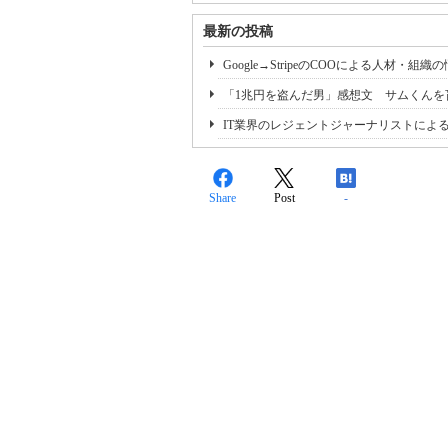
最新の投稿
Google→StripeのCOOによる人
「1兆円を盗んだ男」感想文 サムくんを
IT業界のレジェントジャーナリストによるク
Share
Post
-