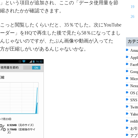
」という項目が追加され、ここの「データ使用量を節
19
縮されたかが確認できます。
26
っと閲覧したくらいだと、35％でした。次にYouTube
ーダー」をHQで再生した後で見たら58％になってまし
んじゃないのですが、たぶん画像や動画が入ってた
カテ
方が圧縮しがいがあるんじゃないかな。
Amaz
Appl
Face
Goog
Micr
Nexu
OS 
SNS
Twit
Yaho
redd
お引
アプ