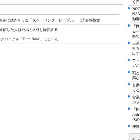
く日
20
NA
影響
材・組織の悩みに効きそうな「スケーリング・ピープル」（読書感想文）
「両
盲信した人はたぶんASIも盲信する
る-
略で
ロニクル「Burn Book」にじーん
三菱
社を
出す
フィ
ガポ
割と
高な
営業
てる
営業
パラ
「巨
Jo
代の
沖縄
オル