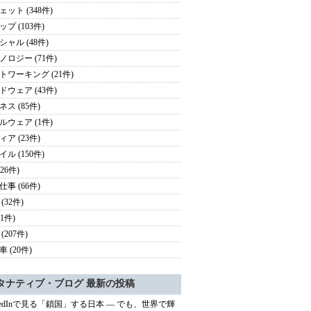
ェット (348件)
プ (103件)
シャル (48件)
ノロジー (71件)
トワーキング (21件)
ドウェア (43件)
ス (85件)
ルウェア (1件)
ア (23件)
ル (150件)
126件)
事 (66件)
(32件)
41件)
(207件)
 (20件)
タナティブ・ブログ 最新の投稿
nkedInで見る「鎖国」する日本 ― でも、世界で輝