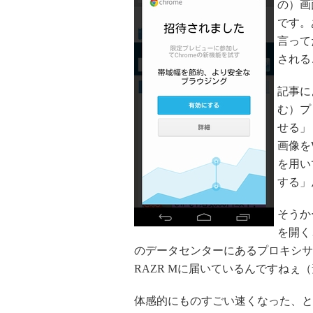
の）画
です。
言って
される
記事に
む）プ
せる」
画像を
を用い
する」
そうか
を開く
のデータセンターにあるプロキシサ
RAZR Mに届いているんですねぇ
体感的にものすごい速くなった、と