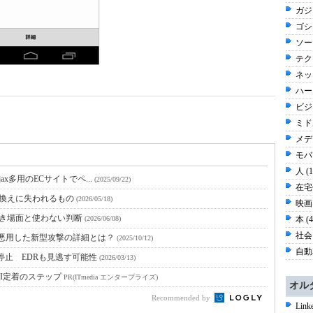
ガジ
ゴシッ
ソー
テク
ネッ
ハー
ビジネ
ミド
メディ
モバイ
人 (
Ajax多用のECサイトでペ...
(2025/09/22)
在宅仕
引き換えに失われるもの
(2026/05/18)
映画 
うべき場面と使わない判断
(2026/06/08)
本 (
社会 
能を悪用した新型攻撃の詳細とは？
(2025/10/12)
自動車
知停止 EDRも見逃す可能性
(2026/03/13)
I定着のステップ
PR(ITmedia エンタープライズ)
オル
Recommended by
Li