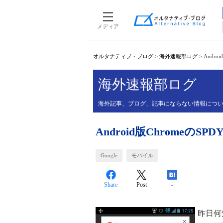
メディア
オルタナティブ・ブログ
>
海外速報部ログ
>
Andr
海外速報部ログ
海外記事、ブログ、記事にならない情報について、
Android版Chrome
Google
モバイル
Share
Post
-
昨日何