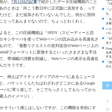
面が。
7月11日の記事
で紹介したデータ圧縮機能のこと
「C
あのときは「向こう数日中に正式版に追加する」って
『ジ
も、
たけど、まだ追加されていないんでした。何かに招待
「モ
ことってあんまりないので、ちょっとわくわく。
き経
ハリ
よると、この圧縮機能は「SPDY（スピーディーと読
バレ
ロキシサーバを使ってWebページの読み込みを高速化さ
「W
るリ
もので、「複数リクエストの並列送信やWebページ上の
Go
WebPフォーマットに変換するといったさまざまな手法
る本
する
て、帯域幅の消費を削減し、Webページの表示を高速化
『2
んだそうです。
の人
ー。例えばアイティメディアのサーバにあるニュース
と、パケットくんたちはわざわざどこかにあるGoogle
日
ーバに寄り道して、そこでちっさくしてもらってから
（素人のイメージ）。
5
かそういう感じはしないですが、この機能を有効にす
12