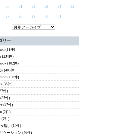
20
21
22
23
24
25
27
28
29
30
31
ゴリー
on (11件)
e (234件)
book (102件)
le (403件)
osoft (136件)
s (35件)
(37件)
 (85件)
ter (47件)
o (2件)
it (7件)
っ越し (15件)
リケーション (46件)