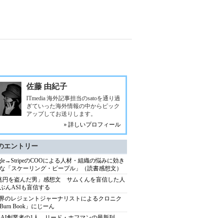
佐藤 由紀子
ITmedia 海外記事担当のsatoを通り過
ぎていった海外情報の中からピック
アップしてお送りします。
» 詳しいプロフィール
のエントリー
ogle→StripeのCOOによる人材・組織の悩みに効き
な「スケーリング・ピープル」（読書感想文）
兆円を盗んだ男」感想文 サムくんを盲信した人
ぶんASIも盲信する
業界のレジェントジャーナリストによるクロニク
Burn Book」にじーん
enAI創業者の1人、リード・ホフマンの最新刊