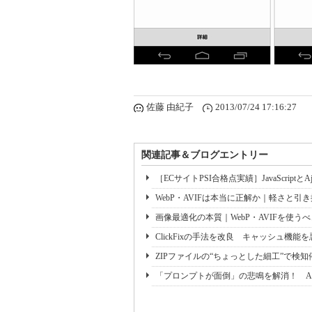
佐藤 由紀子
2013/07/24 17:16:27
関連記事＆ブログエントリー
［ECサイトPSI合格点実績］JavaScriptと
WebP・AVIFは本当に正解か｜軽さと
画像最適化の本質｜WebP・AVIFを使
ClickFixの手法を改良 キャッシュ機
ZIPファイルの“ちょっとした細工”で検
「プロンプトが面倒」の悲鳴を解消！ A