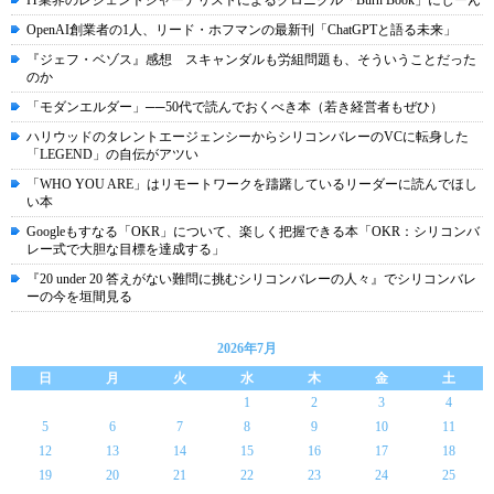
IT業界のレジェントジャーナリストによるクロニクル「Burn Book」にじーん
OpenAI創業者の1人、リード・ホフマンの最新刊「ChatGPTと語る未来」
『ジェフ・ベゾス』感想 スキャンダルも労組問題も、そういうことだった
のか
「モダンエルダー」──50代で読んでおくべき本（若き経営者もぜひ）
ハリウッドのタレントエージェンシーからシリコンバレーのVCに転身した
「LEGEND」の自伝がアツい
「WHO YOU ARE」はリモートワークを躊躇しているリーダーに読んでほし
い本
Googleもすなる「OKR」について、楽しく把握できる本「OKR：シリコンバ
レー式で大胆な目標を達成する」
『20 under 20 答えがない難問に挑むシリコンバレーの人々』でシリコンバレ
ーの今を垣間見る
2026年7月
日
月
火
水
木
金
土
1
2
3
4
5
6
7
8
9
10
11
12
13
14
15
16
17
18
19
20
21
22
23
24
25