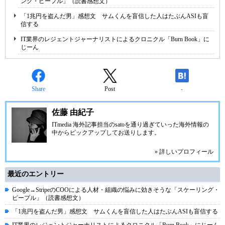
ング・ピープル」（読書感想文）
「1兆円を盗んだ男」感想文 サムくんを盲信した人はたぶんASIも盲
信する
IT業界のレジェントジャーナリストによるクロニクル「Burn Book」に
じーん
Share
Post
-
佐藤 由紀子
ITmedia 海外記事担当のsatoを通り過ぎていった海外情報の
中からピックアップしてお送りします。
» 詳しいプロフィール
最近のエントリー
Google→StripeのCOOによる人材・組織の悩みに効きそうな「スケーリング・
ピープル」（読書感想文）
「1兆円を盗んだ男」感想文 サムくんを盲信した人はたぶんASIも盲信する