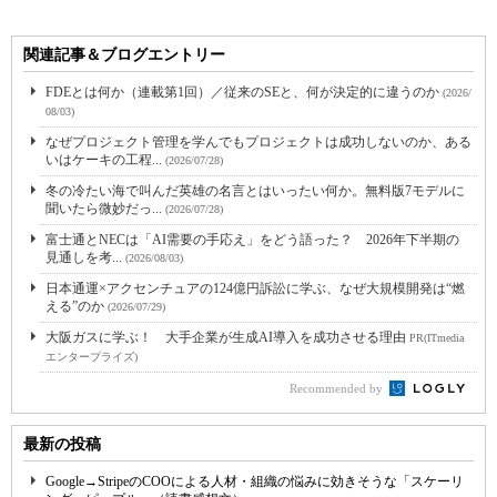
関連記事＆ブログエントリー
FDEとは何か（連載第1回）／従来のSEと、何が決定的に違うのか
(2026/
08/03)
なぜプロジェクト管理を学んでもプロジェクトは成功しないのか、ある
いはケーキの工程...
(2026/07/28)
冬の冷たい海で叫んだ英雄の名言とはいったい何か。無料版7モデルに
聞いたら微妙だっ...
(2026/07/28)
富士通とNECは「AI需要の手応え」をどう語った？ 2026年下半期の
見通しを考...
(2026/08/03)
日本通運×アクセンチュアの124億円訴訟に学ぶ、なぜ大規模開発は“燃
える”のか
(2026/07/29)
大阪ガスに学ぶ！ 大手企業が生成AI導入を成功させる理由
PR(ITmedia
エンタープライズ)
Recommended by
最新の投稿
Google→StripeのCOOによる人材・組織の悩みに効きそうな「スケーリ