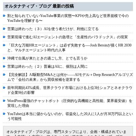
オルタナティブ・ブログ 最新の投稿
割と知られていないYouTube事業の実態〜KPIや売上高など世界規模で今の
YouTubeを理解する〜
営業は終わった（３）AIを使う者だけが、利他に立てる
営業現場で進むAIエージェントの急増と「生産性のパラドックス」の現実
「巨大な万能HRエージェント」は必ず失敗する----Josh Bersinが描くHR 2030
と、マルチエージェント時代の人事
沖縄で台風が来たときの過ごし方、とでも言うか
営業は終わった（２）普遍はAIに、個別は人間に
【完全解説】AI駆動型M&Aとは何か――AIモデル＋Deep Researchアルゴリズ
ムで「会社の未来」から買収候補を逆算する
前年同期比43%成長、世界クラウド市場における上位3社シェアとネオクラウ
ド企業9社の影響
WordPress最強のチャットボット（圧倒的な高機能と高性能、業界最安値）を
実現した理由
YouTuberは本当に儲からないのか。収益化した20人に1人が月30万円以上とい
う可能性
オルタナティブ・ブログは、専門スタッフにより、企画・構成されていま