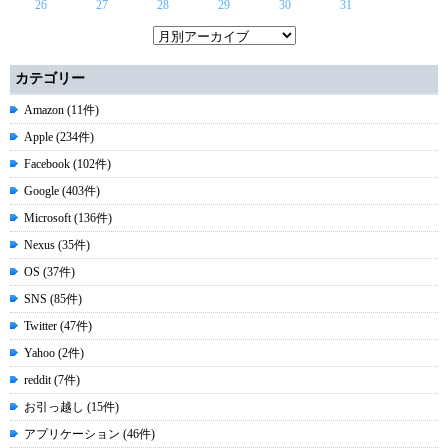
26
27
28
29
30
31
カテゴリー
Amazon (11件)
Apple (234件)
Facebook (102件)
Google (403件)
Microsoft (136件)
Nexus (35件)
OS (37件)
SNS (85件)
Twitter (47件)
Yahoo (2件)
reddit (7件)
お引っ越し (15件)
アプリケーション (46件)