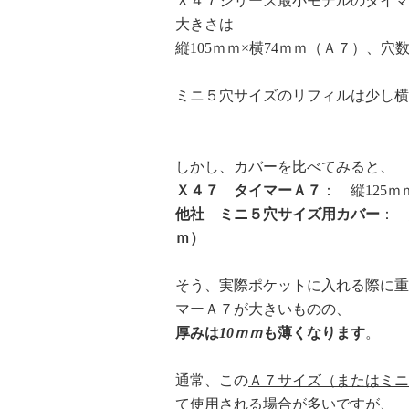
Ｘ４７シリーズ最小モデルのタイマ
大きさは
縦105ｍｍ×横74ｍｍ（Ａ７）、穴
ミニ５穴サイズのリフィルは少し横
しかし、カバーを比べてみると、
Ｘ４７ タイマーＡ７
： 縦125ｍ
他社 ミニ５穴サイズ用カバー
： 
ｍ）
そう、実際ポケットに入れる際に重
マーＡ７が大きいものの、
厚みは
10ｍｍ
も薄くなります
。
通常、この
Ａ７サイズ（またはミニ
て使用される場合が多いですが、