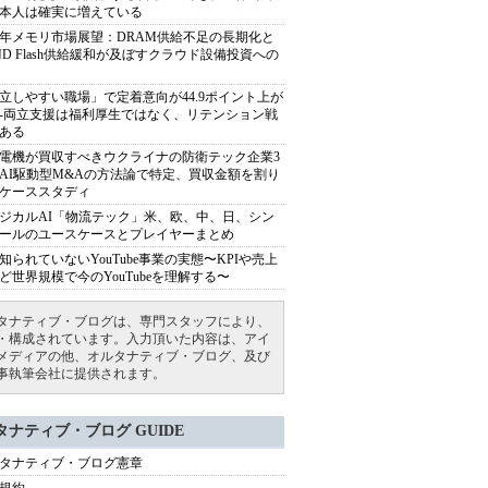
本人は確実に増えている
27年メモリ市場展望：DRAM供給不足の長期化と
ND Flash供給緩和が及ぼすクラウド設備投資への
立しやすい職場」で定着意向が44.9ポイント上が
---両立支援は福利厚生ではなく、リテンション戦
ある
電機が買収すべきウクライナの防衛テック企業3
AI駆動型M&Aの方法論で特定、買収金額を割り
ケーススタディ
ジカルAI「物流テック」米、欧、中、日、シン
ールのユースケースとプレイヤーまとめ
知られていないYouTube事業の実態〜KPIや売上
ど世界規模で今のYouTubeを理解する〜
タナティブ・ブログは、専門スタッフにより、
・構成されています。入力頂いた内容は、アイ
メディアの他、オルタナティブ・ブログ、及び
事執筆会社に提供されます。
タナティブ・ブログ GUIDE
タナティブ・ブログ憲章