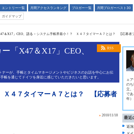
エントリー一覧
月間アクセスランキング
ブロガー一覧
月間ブロガーベスト30
ガイドマップ
7＆X17」CEO、語る
>
システム手帳界最小！？ Ｘ４７タイマーＡ７とは？ 【応募者
「X47＆X17」CEO、
RSS
ュットナーが、手帳とタイムマネージメントやビジネスのお話を中心にお伝
、手帳を通じてドイツを身近に感じていただきたいと思います。
ェア
のち
立。
 Ｘ４７タイマーＡ７とは？ 【応募者
である
年）
»
2010/11/18
最近
近況
ドイ