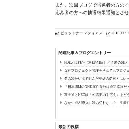
また、次回ブログで当選者の方のイ
応募者の方への抽選結果通知とさせ
ビュットナー マティアス
2010/11/1
関連記事＆ブログエントリー
FDEとは何か（連載第1回）／従来のSE
なぜプロジェクト管理を学んでもプロジェ
冬の冷たい海で叫んだ英雄の名言とはいっ
「日本IBMのNHK案件失敗は既定路線だ
富士通とNECは「AI需要の手応え」をどう
なぜ生成AI導入に踏み切れない？ 生産
最新の投稿