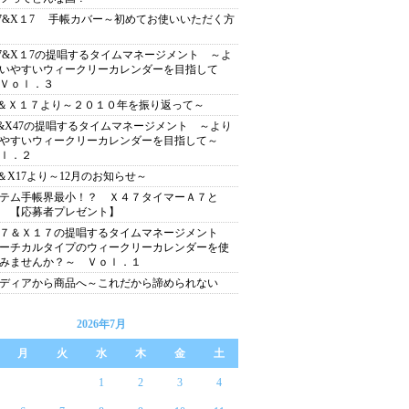
7&X１7 手帳カバー～初めてお使いいただく方
7&X１7の提唱するタイムマネージメント ～よ
いやすいウィークリーカレンダーを目指して
Ｖｏｌ．３
7＆Ｘ１７より～２０１０年を振り返って～
7&X47の提唱するタイムマネージメント ～より
いやすいウィークリーカレンダーを目指して～
ｌ．２
7＆X17より～12月のお知らせ～
テム手帳界最小！？ Ｘ４７タイマーＡ７と
 【応募者プレゼント】
４７＆Ｘ１７の提唱するタイムマネージメント
ーチカルタイプのウィークリーカレンダーを使
みませんか？～ Ｖｏｌ．１
ディアから商品へ～これだから諦められない
2026年7月
月
火
水
木
金
土
1
2
3
4