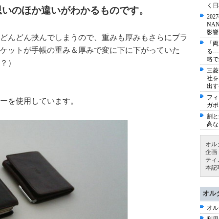
く日
思いのほか違いがわかるものです。
20
NA
影響
どんどん挟んでしまうので、重みも厚みもさらにプラ
「両
ケットが手帳の重み＆厚みで変に下に下がっていた
る-
略で
？）
三菱
社を
出す
フィ
ーを使用しています。
ガポ
割と
高な
オル
企画
ティ
本記
オル
オル