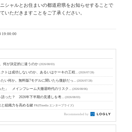
ニシャルとお住まいの都道府県をお知らせすることで
ていただきますことをご了承ください。
8 19:00:00
と、何が決定的に違うのか
(2026/08/03)
クトは成功しないのか、あるいはケーキの工程...
(2026/07/28)
たい何か。無料版7モデルに聞いたら微妙だっ...
(2026/07/28)
った」 メインフレーム大撤退時代のリスク...
(2026/08/06)
語った？ 2026年下半期の見通しを考...
(2026/08/03)
性と組織力を高める鍵
PR(ITmedia エンタープライズ)
Recommended by