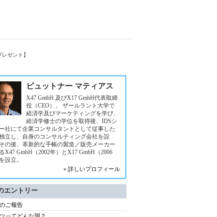
プレゼント】
ビュットナー マティアス
X47 GmbH 及びX17 GmbH代表取締
役（CEO）。 ザールラント大学で
経済学及びマーケティングを学び、
経済学修士の学位を取得後、IDSシ
ー社にて企業コンサルタントとして従事した
独立し、自身のコンサルティング会社を設
その後、革新的な手帳の製造／販売メーカー
X47 GmbH（2002年）とX17 GmbH（2006
を設立。
» 詳しいプロフィール
のエントリー
のご報告
ツってどんな国？