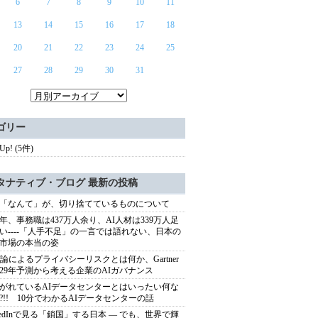
6
7
8
9
10
11
13
14
15
16
17
18
20
21
22
23
24
25
27
28
29
30
31
ゴリー
 Up! (5件)
タナティブ・ブログ 最新の投稿
「なんて」が、切り捨てているものについて
40年、事務職は437万人余り、AI人材は339万人足
い----「人手不足」の一言では語れない、日本の
市場の本当の姿
推論によるプライバシーリスクとは何か、Gartner
029年予測から考える企業のAIガバナンス
がれているAIデータセンターとはいったい何な
?!! 10分でわかるAIデータセンターの話
nkedInで見る「鎖国」する日本 ― でも、世界で輝