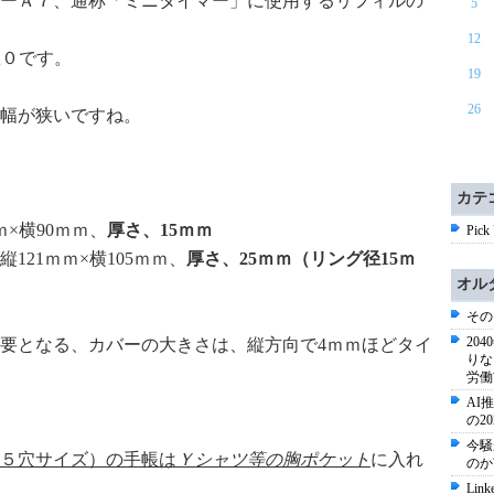
ーＡ７、通称「ミニタイマー」に使用するリフィルの
5
12
数０です。
19
26
幅が狭いですね。
カテ
ｍ×横90ｍｍ、
厚さ、15ｍｍ
Pick
縦121ｍｍ×横105ｍｍ、
厚さ、25ｍｍ（リング径15ｍ
オル
その
20
要となる、カバーの大きさは、縦方向で4ｍｍほどタイ
りな
労働
AI
の2
今騒
５穴サイズ）の手帳は
Ｙシャツ等の胸ポケット
に入れ
のか
Li