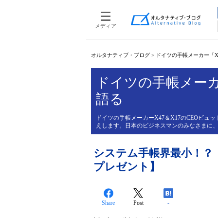
メディア
オルタナティブ・ブログ
>
ドイツの手帳メーカー「X4
ドイツの手帳メーカー
語る
ドイツの手帳メーカーX47＆X17のCEOビ
えします。日本のビジネスマンのみなさまに
システム手帳界最小！？
プレゼント】
Share
Post
-