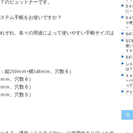
７のビュットナーです。
X４
に～
ステム手帳をお使いですか？
X４
り使
～ 
れぞれ、各々の用途によって使いやすい手帳サイズは
X4
X1
使
Ｖｏ
X4
シス
は？
縦210ｍｍ×横148ｍｍ、穴数６）
Ｘ
5ｍｍ、穴数６）
～バ
って
0ｍｍ、穴数６）
アイ
1ｍｍ、穴数５）
日