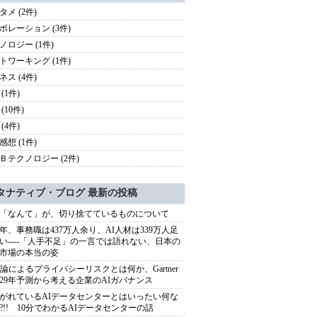
タメ (2件)
ボレーション (3件)
ノロジー (1件)
トワーキング (1件)
ネス (4件)
(1件)
(10件)
(4件)
感想 (1件)
Ｂテクノロジー (2件)
タナティブ・ブログ 最新の投稿
「なんて」が、切り捨てているものについて
40年、事務職は437万人余り、AI人材は339万人足
い----「人手不足」の一言では語れない、日本の
市場の本当の姿
推論によるプライバシーリスクとは何か、Gartner
029年予測から考える企業のAIガバナンス
がれているAIデータセンターとはいったい何な
?!! 10分でわかるAIデータセンターの話