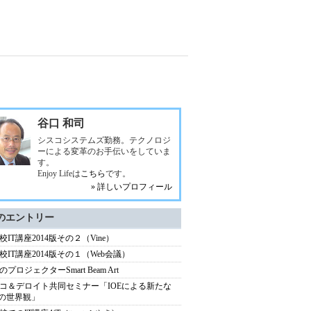
谷口 和司
シスコシステムズ勤務。テクノロジ
ーによる変革のお手伝いをしていま
す。
Enjoy Lifeは
こちら
です。
» 詳しいプロフィール
のエントリー
校IT講座2014版その２（Vine）
校IT講座2014版その１（Web会議）
プロジェクターSmart Beam Art
コ＆デロイト共同セミナー「IOEによる新たな
T の世界観」