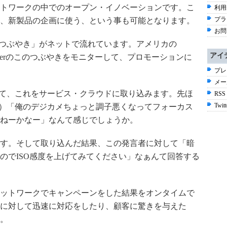
トワークの中でのオープン・イノベーションです。こ
利用
プラ
、新製品の企画に使う、という事も可能となります。
お問
者の「つぶやき」がネットで流れています。アメリカの
アイ
tterのこのつぶやきをモニターして、プロモーションに
プレ
メー
ターして、これをサービス・クラウドに取り込みます。先ほ
RSS
Twitt
rなら）「俺のデジカメちょっと調子悪くなってフォーカス
ねーかなー」なんて感じでしょうか。
す。そして取り込んだ結果、この発言者に対して「暗
のでISO感度を上げてみてください」なぁんて回答する
ットワークでキャンペーンをした結果をオンタイムで
に対して迅速に対応をしたり、顧客に驚きを与えた
。