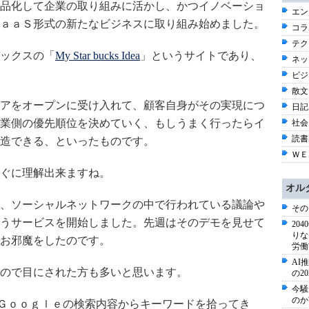
品化して企業の取り組みに活かし、かつイノベーショ
エン
ａａＳ形式の新たなビジネスに取り組み始めました。
コラ
テク
ックスの「
My Star bucks Idea
」というサイトであり、
ネッ
ビジ
散文 
アをオープンに受け入れて、顧客自身がその実現につ
日記 
業側の優先順位を決めていく、もしうまく行ったらイ
社会 
読書
造できる、といったものです。
ＷＥ
ぐに理解出来ますね。
オル
、ソーシャルネットワークの中で行われている議論や
その
うサービスを開始しました。先週はそのデモを見せて
20
りな
お邪魔をしたのです。
労働
AI
ので目にされた方も多いと思います。
の2
今騒
のか
、あるいはＧｏｏｇｌｅの検索内容からキーワードを拾ってき