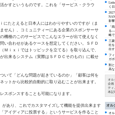
Li
活かすというものです。これを「サービス・クラウ
く日
20
NA
影響
Ｍｉｘｉにたとえると日本人にはわかりやすいのですが（ま
「両
ません）、コミュニティーにある企業のスポンサーサ
る-
略で
の機種のこのサービスでこんなエラーが出て使えなく
三菱
問い合わせがあるケースを想定してください。ＳＦＤ
社を
出す
（Ｍｉｘｉではトッピックを立てる）を取り込んで、
フィ
が出来るシステム（実際はＳＦＤＣそのもの）に載せ
ガポ
割と
高な
ついて「どんな問題が起きているのか」「顧客は何を
オル
ネットから比較的自動的に取り込むことが出来ます。
企画
ティ
本記
レスポンスすることも可能になります。
plication」があり、これでカスタマイズして機能を提供出来ます
オル
「アイディアに投票する」というサービスを作ること
オル