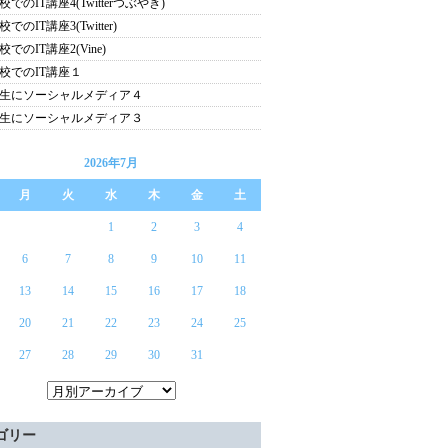
でのIT講座4(Twitterつぶやき)
でのIT講座3(Twitter)
でのIT講座2(Vine)
校でのIT講座１
生にソーシャルメディア４
生にソーシャルメディア３
2026年7月
月
火
水
木
金
土
1
2
3
4
6
7
8
9
10
11
13
14
15
16
17
18
20
21
22
23
24
25
27
28
29
30
31
ゴリー