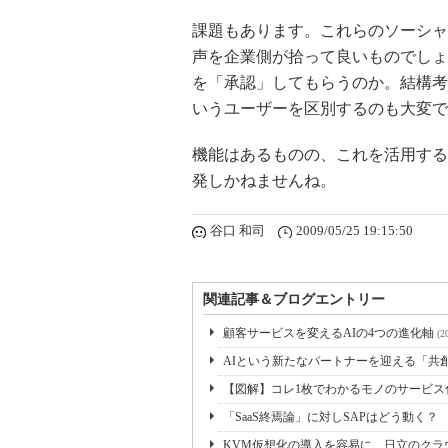
課題もあります。これらのソーシャ
声を企業側が拾って良いものでしょ
を「承認」してもらうのか。結構考
いうユーザーを区別するのも大変で
機能はあるものの、これを活用する
発しかねませんね。
谷口 和司
2009/05/25 19:15:50
関連記事＆ブログエントリー
顧客サービスを変えるAIの4つの進化軸
(2
AIという新たなパートナーを迎える「共
【図解】コレ1枚でわかるモノのサービ
「SaaS終焉論」に対しSAPはどう動く？
KVM仮想化の導入を容易に 日立のクラウドサ