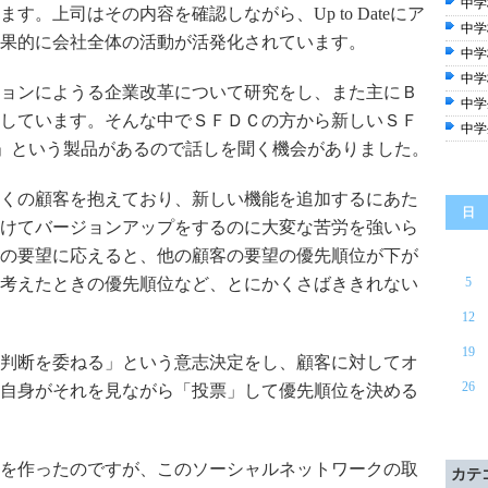
中学校
。上司はその内容を確認しながら、Up to Dateにア
中学校
果的に会社全体の活動が活発化されています。
中学校
中学
ョンにようる企業改革について研究をし、また主にＢ
中学
しています。そんな中でＳＦＤＣの方から新しいＳＦ
中学
ea」という製品があるので話しを聞く機会がありました。
くの顧客を抱えており、新しい機能を追加するにあた
日
けてバージョンアップをするのに大変な苦労を強いら
の要望に応えると、他の顧客の要望の優先順位が下が
考えたときの優先順位など、とにかくさばききれない
5
12
19
判断を委ねる」という意志決定をし、顧客に対してオ
26
自身がそれを見ながら「投票」して優先順位を決める
を作ったのですが、このソーシャルネットワークの取
カテ