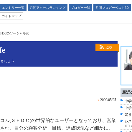
エントリー一覧
月間アクセスランキング
ブロガー一覧
月間ブロガーベスト30
ガイドマップ
SFDCのソーシャル化
fe
RSS
しましょう
最近
»
2009/05/25
中学
中学
驚きの
コム(ＳＦＤＣ)の世界的なユーザーとなっており、営業
シス
IC
され、自分の顧客分析、目標、達成状況など細かに、