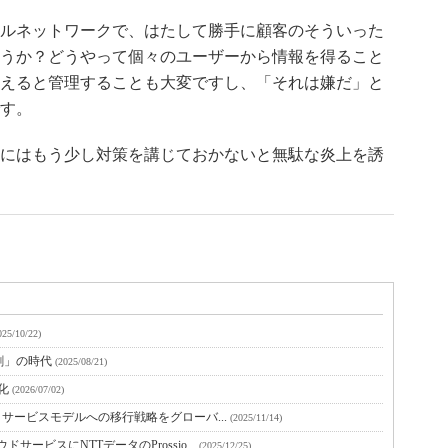
ルネットワークで、はたして勝手に顧客のそういった
うか？どうやって個々のユーザーから情報を得ること
えると管理することも大変ですし、「それは嫌だ」と
す。
にはもう少し対策を講じておかないと無駄な炎上を誘
025/10/22)
創」の時代
(2025/08/21)
ス化
(2026/07/02)
 サービスモデルへの移行戦略をグローバ...
(2025/11/14)
ービスにNTTデータのProssio...
(2025/12/25)