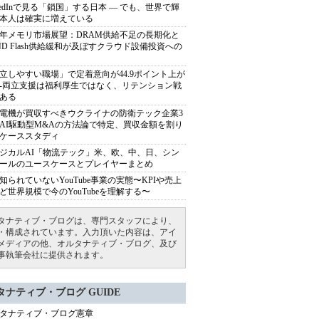
nkedInで見る「鎖国」する日本 ― でも、世界で輝
本人は確実に増えている
27年メモリ市場展望：DRAM供給不足の長期化と
ND Flash供給緩和が及ぼすクラウド設備投資への
立しやすい職場」で定着意向が44.9ポイント上が
---両立支援は福利厚生ではなく、リテンション戦
ある
電機が買収すべきウクライナの防衛テック企業3
AI駆動型M&Aの方法論で特定、買収金額を割り
ケーススタディ
ジカルAI「物流テック」米、欧、中、日、シン
ールのユースケースとプレイヤーまとめ
知られていないYouTube事業の実態〜KPIや売上
ど世界規模で今のYouTubeを理解する〜
タナティブ・ブログは、専門スタッフにより、
・構成されています。入力頂いた内容は、アイ
メディアの他、オルタナティブ・ブログ、及び
事執筆会社に提供されます。
タナティブ・ブログ GUIDE
タナティブ・ブログ憲章