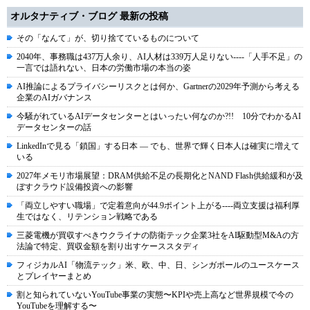
オルタナティブ・ブログ 最新の投稿
その「なんて」が、切り捨てているものについて
2040年、事務職は437万人余り、AI人材は339万人足りない----「人手不足」の
一言では語れない、日本の労働市場の本当の姿
AI推論によるプライバシーリスクとは何か、Gartnerの2029年予測から考える
企業のAIガバナンス
今騒がれているAIデータセンターとはいったい何なのか?!! 10分でわかるAI
データセンターの話
LinkedInで見る「鎖国」する日本 ― でも、世界で輝く日本人は確実に増えて
いる
2027年メモリ市場展望：DRAM供給不足の長期化とNAND Flash供給緩和が及
ぼすクラウド設備投資への影響
「両立しやすい職場」で定着意向が44.9ポイント上がる----両立支援は福利厚
生ではなく、リテンション戦略である
三菱電機が買収すべきウクライナの防衛テック企業3社をAI駆動型M&Aの方
法論で特定、買収金額を割り出すケーススタディ
フィジカルAI「物流テック」米、欧、中、日、シンガポールのユースケース
とプレイヤーまとめ
割と知られていないYouTube事業の実態〜KPIや売上高など世界規模で今の
YouTubeを理解する〜