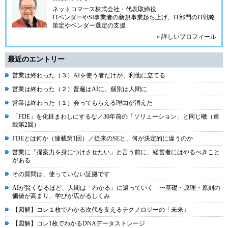
ネットコマース株式会社
・代表取締役
ITベンダーやSI事業者の新規事業起ち上げ、IT部門のIT戦略
策定やベンダー選定の支援
» 詳しいプロフィール
最近のエントリー
営業は終わった（３）AIを使う者だけが、利他に立てる
営業は終わった（２）普遍はAIに、個別は人間に
営業は終わった（１）会ってもらえる理由が消えた
「FDE」を化粧まわしにするな／30年前の「ソリューション」と同じ轍（連
載第2回）
FDEとは何か（連載第1回）／従来のSEと、何が決定的に違うのか
営業に「提案力を身につけさせたい」と言う前に、経営者にはやるべきこと
がある
その質問は、使っていない証拠です
AIが賢くなるほど、人間は「わかる」に還っていく 〜基礎・原理・原則の
価値が高まり、学びが広がるしくみ
【図解】コレ１枚でわかる次代を支えるテクノロジーの「未来」
【図解】コレ1枚でわかるDNAデータストレージ