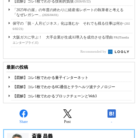
【図解】コレ1枚でわかる技術的負債
(2026/05/22)
「2025年の崖」の年度の終わりに経産省レポートの執筆者と考える
「なぜレガシー...
(2026/04/01)
保守の「脱・人月ビジネス」化は進むか それでも残る仕事は何か
(202
6/02/21)
大阪ガスに学ぶ！ 大手企業が生成AI導入を成功させる理由
PR(ITmedia
エンタープライズ)
Recommended by
最新の投稿
【図解】コレ1枚でわかる量子インターネット
【図解】コレ1枚でわかる6G通信とテラヘルツ波テクノロジー
【図解】コレ1枚でわかるブロックチェーンとWeb3
Share
Post
-
斎藤 昌義