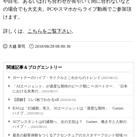
や自宅、あるいは打ち合わせが長引いて間に合わないなど
の場合でも大丈夫。PCやスマホからライブ動画でご参加頂
けます。
詳しくは、
こちらをご覧下さい
。
大越 章司
2018/08/28 08:00:36
関連記事＆ブログエントリー
ガートナーのハイプ・サイクルとこれからのトレンド
(2025/08/12)
「AIエージェント」が過度な期待のピーク期に 〜ガートナー、「日本
における未来の...
(2025/08/27)
【図解】コレ1枚でわかるxR
(2026/03/16)
RAGは「幻滅期」突入、AIエージェントは「過度な期待」 Gartner、
ハイプ...
(2025/08/12)
AIアシスタントは幻滅期へ、次の主役は？ Gartner、働き方と人材の
ハイプ・...
(2025/08/21)
最良の顧客体験をつくるアクセンチュアのカスタマーフロント領域
PR