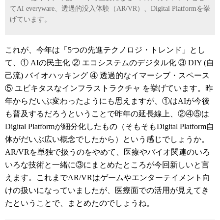
てAI everyware、透過的没入体験（AR/VR）、Digital Platformを挙
げています。
これが、今年は「5つの先進テクノロジ・トレンド」とし
て、① AIの民主化 ② エコシステムのデジタル化 ③ DIY (自
己流) バイオハッキング ④ 透過的なイマーシブ・スペース
⑤ ユビキタスなインフラストラクチャ を挙げています。昨
年からだいぶ変わったようにも思えますが、①はAIが今後
も普及するだろうということで昨年の延長線上、②④⑤は
Digital Platformが細分化したもの（そもそもDigital Platform自
体がだいぶ広い概念でしたから）という感じでしょうか。
AR/VRを単独で扱うのをやめて、医療やバイオ関連のいろ
いろな技術と一緒に③にまとめたところが今回新しいと言
えます。これまでAR/VRはゲームやエンターテイメント向
けの扱いになっていましたが、医療面での活用が見えてき
たということで、まとめたのでしょうね。