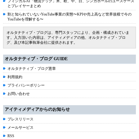
フィジカルAI「物流テック」米、欧、中、日、シンガポールのユースケース
とプレイヤーまとめ
割と知られていないYouTube事業の実態〜KPIや売上高など世界規模で今の
YouTubeを理解する〜
オルタナティブ・ブログは、専門スタッフにより、企画・構成されていま
す。入力頂いた内容は、アイティメディアの他、オルタナティブ・ブロ
グ、及び本記事執筆会社に提供されます。
オルタナティブ・ブログ GUIDE
オルタナティブ・ブログ憲章
利用規約
プライバシーポリシー
お問い合わせ
アイティメディアからのお知らせ
プレスリリース
メールサービス
RSS