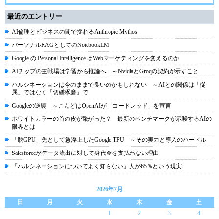
最近のエントリー
AI倫理とビジネスの間で揺れるAnthropic Mythos
パーソナルRAGとしてのNotebookLM
Google の Personal Intelligence はWebマーケティングを変えるのか
AIチップの主戦場は学習から推論へ ～NvidiaとGroqの契約が示すこと
ハルシネーションは今のままで良いのかもしれない ～AIとの関係は「従
属」ではなく「切磋琢磨」で
Googleの逆襲 ～こんどはOpenAIが「コードレッド」を宣言
ホワイトカラーの首の皮が繋がった？ 最新のベンチマークが示唆するAIの
限界とは
「脱GPU」先として急浮上したGoogle TPU ～その実力と導入のハードル
Salesforceがデータ流出に対して身代金を支払わない理由
「ハルシネーションについてよく知らない」人が65％という現実
2026年7月
日
月
火
水
木
金
土
1
2
3
4