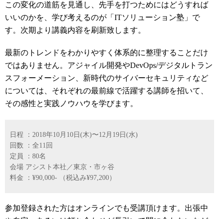
この変化の道筋を見通し、先手を打つためにはどうすれば
いいのかを、学び考えるのが「ITソリューション塾」で
す。次期より講義内容を刷新致します。
最新のトレンドをわかりやすく体系的に整理することだけ
ではありません。アジャイル開発やDevOps/デジタルトラン
スフォーメーション、新時代のサイバーセキュリティなど
については、それぞれの最前線で活躍する講師を招いて、
その感性と実践ノウハウを学びます。
日程 ：2018年10月10日(木)〜12月19日(水)
回数 ：全11回
定員 ：80名
会場 アシスト本社／東京・市ヶ谷
料金 ：¥90,000- （税込み¥97,200）
参加登録された方は
オンラインでも受講
頂けます。出張中