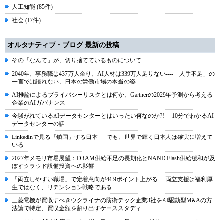
人工知能 (85件)
社会 (17件)
オルタナティブ・ブログ 最新の投稿
その「なんて」が、切り捨てているものについて
2040年、事務職は437万人余り、AI人材は339万人足りない----「人手不足」の
一言では語れない、日本の労働市場の本当の姿
AI推論によるプライバシーリスクとは何か、Gartnerの2029年予測から考える
企業のAIガバナンス
今騒がれているAIデータセンターとはいったい何なのか?!! 10分でわかるAI
データセンターの話
LinkedInで見る「鎖国」する日本 ― でも、世界で輝く日本人は確実に増えて
いる
2027年メモリ市場展望：DRAM供給不足の長期化とNAND Flash供給緩和が及
ぼすクラウド設備投資への影響
「両立しやすい職場」で定着意向が44.9ポイント上がる----両立支援は福利厚
生ではなく、リテンション戦略である
三菱電機が買収すべきウクライナの防衛テック企業3社をAI駆動型M&Aの方
法論で特定、買収金額を割り出すケーススタディ