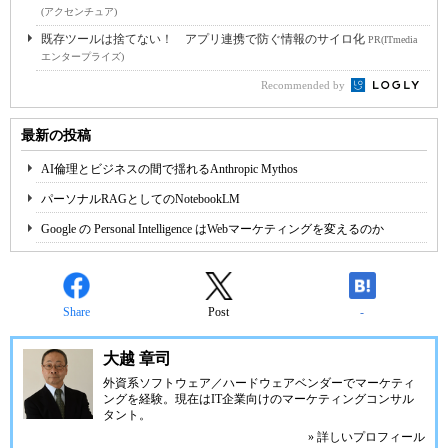
(アクセンチュア)
既存ツールは捨てない！ アプリ連携で防ぐ情報のサイロ化
PR(ITmedia
エンタープライズ)
Recommended by
最新の投稿
AI倫理とビジネスの間で揺れるAnthropic Mythos
パーソナルRAGとしてのNotebookLM
Google の Personal Intelligence はWebマーケティングを変えるのか
Share
Post
-
大越 章司
外資系ソフトウェア／ハードウェアベンダーでマーケティ
ングを経験。現在はIT企業向けのマーケティングコンサル
タント。
» 詳しいプロフィール