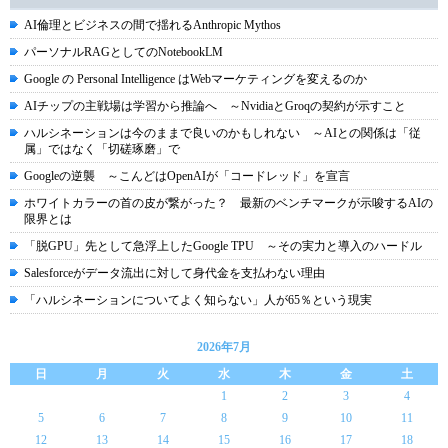
AI倫理とビジネスの間で揺れるAnthropic Mythos
パーソナルRAGとしてのNotebookLM
Google の Personal Intelligence はWebマーケティングを変えるのか
AIチップの主戦場は学習から推論へ ～NvidiaとGroqの契約が示すこと
ハルシネーションは今のままで良いのかもしれない ～AIとの関係は「従
属」ではなく「切磋琢磨」で
Googleの逆襲 ～こんどはOpenAIが「コードレッド」を宣言
ホワイトカラーの首の皮が繋がった？ 最新のベンチマークが示唆するAIの
限界とは
「脱GPU」先として急浮上したGoogle TPU ～その実力と導入のハードル
Salesforceがデータ流出に対して身代金を支払わない理由
「ハルシネーションについてよく知らない」人が65％という現実
2026年7月
日
月
火
水
木
金
土
1
2
3
4
5
6
7
8
9
10
11
12
13
14
15
16
17
18