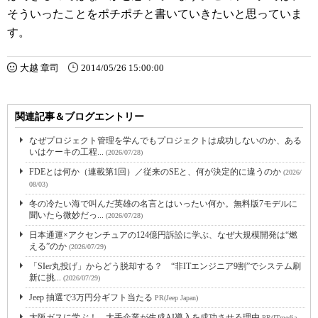
そういったことをポチポチと書いていきたいと思っていま
す。
大越 章司
2014/05/26 15:00:00
関連記事＆ブログエントリー
なぜプロジェクト管理を学んでもプロジェクトは成功しないのか、ある
いはケーキの工程...
(2026/07/28)
FDEとは何か（連載第1回）／従来のSEと、何が決定的に違うのか
(2026/
08/03)
冬の冷たい海で叫んだ英雄の名言とはいったい何か。無料版7モデルに
聞いたら微妙だっ...
(2026/07/28)
日本通運×アクセンチュアの124億円訴訟に学ぶ、なぜ大規模開発は“燃
える”のか
(2026/07/29)
「SIer丸投げ」からどう脱却する？ “非ITエンジニア9割”でシステム刷
新に挑...
(2026/07/29)
Jeep 抽選で3万円分ギフト当たる
PR(Jeep Japan)
大阪ガスに学ぶ！ 大手企業が生成AI導入を成功させる理由
PR(ITmedia