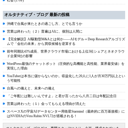
社会 (17件)
オルタナティブ・ブログ 最新の投稿
沖縄で台風が来たときの過ごし方、とでも言うか
営業は終わった（２）普遍はAIに、個別は人間に
【完全解説】AI駆動型M&Aとは何か――AIモデル＋Deep Researchアルゴリズ
ムで「会社の未来」から買収候補を逆算する
前年同期比43%成長、世界クラウド市場における上位3社シェアとネオクラウ
ド企業9社の影響
WordPress最強のチャットボット（圧倒的な高機能と高性能、業界最安値）を
実現した理由
YouTuberは本当に儲からないのか。収益化した20人に1人が月30万円以上とい
う可能性
台風への備えと、未来への備え
「ご年配には難しいんですよ」と君が言ったから八月二日は年配記念日
営業は終わった（１）会ってもらえる理由が消えた
スペースXの宇宙AIデータセンター用衛星Starmind（最終的に百万基規模）に
はNVIDIAのVera Rubin NVL72が搭載される！