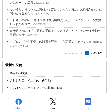
いはケーキの工程...
(2026/07/28)
冬の冷たい海で叫んだ英雄の名言とはいったい何か。無料版7モデルに
聞いたら微妙だっ...
(2026/07/28)
「日本IBMのNHK案件失敗は既定路線だった」 メインフレーム大撤
退時代のリスク...
(2026/08/06)
富士通とNECは「AI需要の手応え」をどう語った？ 2026年下半期の
見通しを考...
(2026/08/03)
「プロンプトが面倒」の悲鳴を解消！ AI定着のステップ
PR(ITmedia エ
ンタープライズ)
Recommended by
最新の投稿
Dog Food文化
入社11年目 初めての社内異動
モバイルのプラットフォーム推進の動き
Share
Post
-