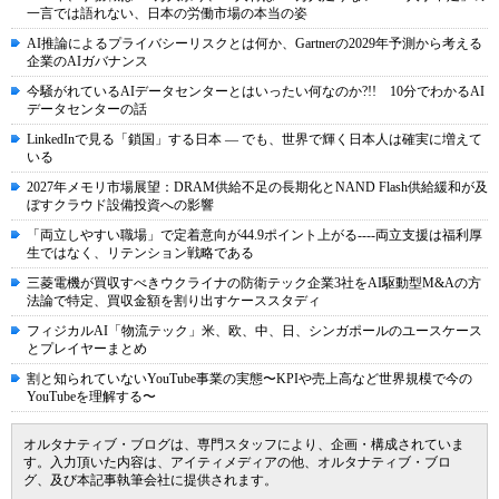
一言では語れない、日本の労働市場の本当の姿
AI推論によるプライバシーリスクとは何か、Gartnerの2029年予測から考える
企業のAIガバナンス
今騒がれているAIデータセンターとはいったい何なのか?!! 10分でわかるAI
データセンターの話
LinkedInで見る「鎖国」する日本 ― でも、世界で輝く日本人は確実に増えて
いる
2027年メモリ市場展望：DRAM供給不足の長期化とNAND Flash供給緩和が及
ぼすクラウド設備投資への影響
「両立しやすい職場」で定着意向が44.9ポイント上がる----両立支援は福利厚
生ではなく、リテンション戦略である
三菱電機が買収すべきウクライナの防衛テック企業3社をAI駆動型M&Aの方
法論で特定、買収金額を割り出すケーススタディ
フィジカルAI「物流テック」米、欧、中、日、シンガポールのユースケース
とプレイヤーまとめ
割と知られていないYouTube事業の実態〜KPIや売上高など世界規模で今の
YouTubeを理解する〜
オルタナティブ・ブログは、専門スタッフにより、企画・構成されていま
す。入力頂いた内容は、アイティメディアの他、オルタナティブ・ブロ
グ、及び本記事執筆会社に提供されます。