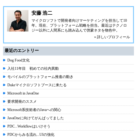
安藤 浩二
マイクロソフトで開発者向けマーケティングを担当して10
年。現在、プラットフォーム戦略を担当。最近はテクノロ
ジー以外に人間系にも踏み込んで啓蒙ネタを物色中。
» 詳しいプロフィール
最近のエントリー
Dog Food文化
入社11年目 初めての社内異動
モバイルのプラットフォーム推進の動き
Dukeマイクロソフトブースに来たる
Microsoft in JavaOne
要求開発のススメ
Microsoft系技術者のJavaへの関心
JavaOneに向けてがんばってました
PDC...Workflowはいけそう
PDCからみる流れ...UIの強化