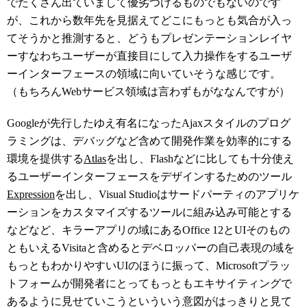
でたくさん出ていまして優劣つけるものでもないのです
が、これから数年先を見据えてどこにもっとも気合が入っ
てそうかと推測すると、どうもプレゼンテーションレイヤ
ーすなわちユーザーが直接目にして入力操作をするユーザ
ーインターフェースの領域に向いていそうな感じです。
（もちろんWebサービス領域は言わずもがななんですが）
Googleが先行したゆえ有名になったAjaxスタイルのプログ
ラミングは、デバッグなど含めて開発作業を効率的にする
環境を提供する
Atlas
を出し、Flashなどに比しても十分使え
るユーザーインターフェースをデザインするためのツール
Expression
を出し、Visual Studioはサードパーティのアプリケ
ーションをカスタマイズするツールに組み込み可能とする
などなど、キラーアプリの域にあるOffice 12とUIそのもの
ともいえるVisitaと含めるとデベロッパーの自己表現の域を
もっともわかりやすいUIのほうに振って、Microsoftプラッ
トフォームが開発者にとってもっともエキサイティングで
あるように見せていこうといういう意図がはっきりと見て