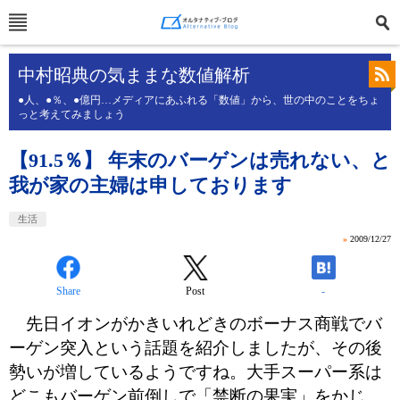
中村昭典の気ままな数値解析
●人、●％、●億円…メディアにあふれる「数値」から、世の中のことをちょ
っと考えてみましょう
【91.5％】 年末のバーゲンは売れない、と
我が家の主婦は申しております
生活
»
2009/12/27
Share
Post
-
先日イオンがかきいれどきのボーナス商戦でバ
ーゲン突入という話題を紹介しましたが、その後
勢いが増しているようですね。大手スーパー系は
どこもバーゲン前倒しで「禁断の果実」をかじ