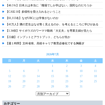
【46.3％】日本人は本当に「職場でしか学ばない」国民なのだろうか
【CA$2.10】多様性を受け入れるということ
【61,113名】なぜUBCには学食がないのか
【41万人】隣の芝生はなぜ青く見えるのか、を考えるところに学びがある
【1.34倍】サイボウズのワーママ動画「大丈夫」を専業主婦が見たら
【22歳】インプットとアウトプット、どちらが先か
【週１時間】文科省発、高校キャリア教育必修化でする胸騒ぎ
2026年7月
日
月
火
水
木
金
土
1
2
3
4
5
6
7
8
9
10
11
12
13
14
15
16
17
18
19
20
21
22
23
24
25
26
27
28
29
30
31
カテゴリー