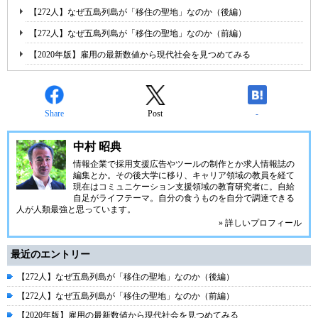
【272人】なぜ五島列島が「移住の聖地」なのか（後編）
【272人】なぜ五島列島が「移住の聖地」なのか（前編）
【2020年版】雇用の最新数値から現代社会を見つめてみる
Share
Post
-
中村 昭典
情報企業で採用支援広告やツールの制作とか求人情報誌の
編集とか。その後大学に移り、キャリア領域の教員を経て
現在はコミュニケーション支援領域の教育研究者に。自給
自足がライフテーマ。自分の食うものを自分で調達できる
人が人類最強と思っています。
» 詳しいプロフィール
最近のエントリー
【272人】なぜ五島列島が「移住の聖地」なのか（後編）
【272人】なぜ五島列島が「移住の聖地」なのか（前編）
【2020年版】雇用の最新数値から現代社会を見つめてみる