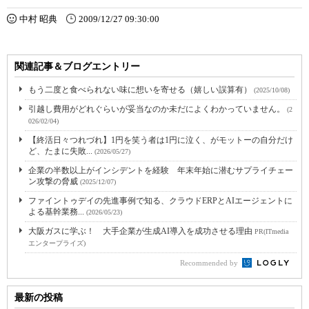
中村 昭典
2009/12/27 09:30:00
関連記事＆ブログエントリー
もう二度と食べられない味に想いを寄せる（嬉しい誤算有）
(2025/10/08)
引越し費用がどれぐらいが妥当なのか未だによくわかっていません。
(2
026/02/04)
【終活日々つれづれ】1円を笑う者は1円に泣く、がモットーの自分だけ
ど、たまに失敗...
(2026/05/27)
企業の半数以上がインシデントを経験 年末年始に潜むサプライチェー
ン攻撃の脅威
(2025/12/07)
ファイントゥデイの先進事例で知る、クラウドERPとAIエージェントに
よる基幹業務...
(2026/05/23)
大阪ガスに学ぶ！ 大手企業が生成AI導入を成功させる理由
PR(ITmedia
エンタープライズ)
Recommended by
最新の投稿