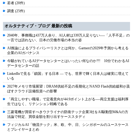
若者 (20件)
調査 (25件)
オルタナティブ・ブログ 最新の投稿
2040年、事務職は437万人余り、AI人材は339万人足りない----「人手不足」の
一言では語れない、日本の労働市場の本当の姿
AI推論によるプライバシーリスクとは何か、Gartnerの2029年予測から考える
企業のAIガバナンス
今騒がれているAIデータセンターとはいったい何なのか?!! 10分でわかるAI
データセンターの話
LinkedInで見る「鎖国」する日本 ― でも、世界で輝く日本人は確実に増えて
いる
2027年メモリ市場展望：DRAM供給不足の長期化とNAND Flash供給緩和が及
ぼすクラウド設備投資への影響
「両立しやすい職場」で定着意向が44.9ポイント上がる----両立支援は福利厚
生ではなく、リテンション戦略である
三菱電機が買収すべきウクライナの防衛テック企業3社をAI駆動型M&Aの方
法論で特定、買収金額を割り出すケーススタディ
フィジカルAI「物流テック」米、欧、中、日、シンガポールのユースケース
とプレイヤーまとめ