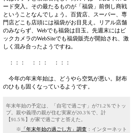
ード突入。その最たるものが「福袋」前倒し商戦
ということなんでしょう。百貨店、スーパー、専
門店どこも店頭には福袋がお目見え。リアル店舗
のみならず、Webでも福袋は目玉。先週末にはビ
ックカメラのWebSiteでも福袋販売が開始され、激
しく混み合ったようですね。
：：： ：：： ：：：
今年の年末年始は、どうやら空気が悪い。財布
のひもも固くなっているようです。
年末年始の予定は、「自宅で過ごす」が71.2％でトッ
プ。親や義理の親が住む実家が20.3％で、計
【91.5％】が家で過ごすと答えた。
※
「年末年始の過ごし方」調査
：インターネット