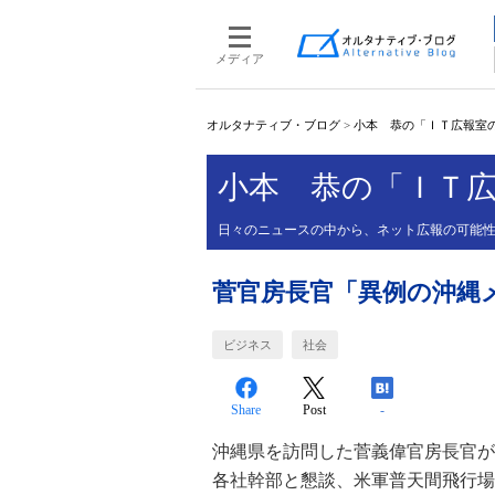
メディア
オルタナティブ・ブログ
>
小本 恭の「ＩＴ広報室
小本 恭の「ＩＴ
日々のニュースの中から、ネット広報の可能
菅官房長官「異例の沖縄
ビジネス
社会
Share
Post
-
沖縄県を訪問した菅義偉官房長官が
各社幹部と懇談、米軍普天間飛行場