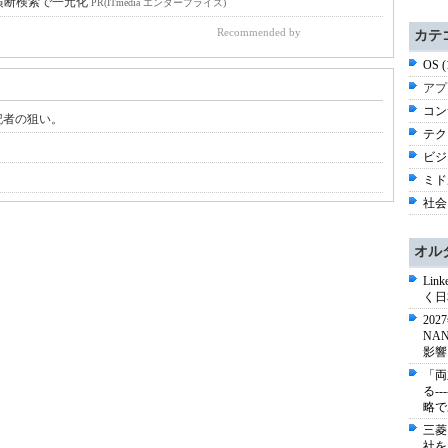
横断検索で一元化
PR(ITmedia エンタープライズ)
Recommended by
カテ
OS 
アプ
コン
記者の狙い。
テク
ビジネ
ミド
社会 
オル
Li
く日
20
NA
影響
「両
る-
略で
三菱
社を