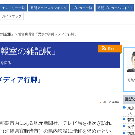
エントリー一覧
月間アクセスランキング
ブロガー一覧
月間ブロガーベスト30
ガイドマップ
の雑記帳」
>
菅官房長官「異例の沖縄メディア行脚」
広報室の雑記帳」
RSS
性を探る
メディア行脚」
可能
最近
»
2013/04/04
東京
い。
菅官
那覇市内にある地元新聞社、テレビ局を相次ぎ訪れ、
女子
（沖縄県宜野湾市）の県内移設に理解を求めたとい
西武