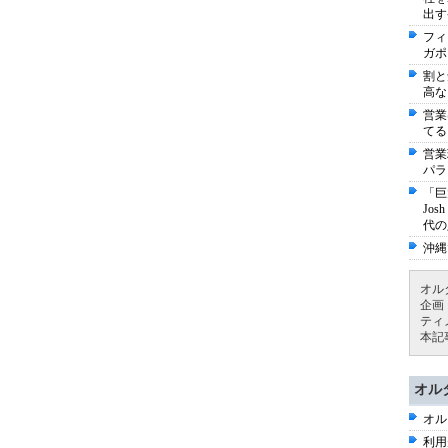
出す
フィ
ガポ
割と
高な
営業
てる
営業
パラ
「巨
Jo
代の
沖縄
オル
企画
ティ
本記
オル
オル
利用