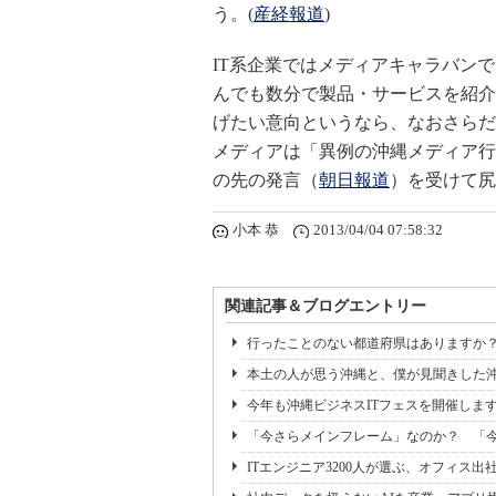
う。(
産経報道
)
IT系企業ではメディアキャラバン
んでも数分で製品・サービスを紹介
げたい意向というなら、なおさらだ
メディアは「異例の沖縄メディア行
の先の発言（
朝日報道
）を受けて尻
小本 恭
2013/04/04 07:58:32
関連記事＆ブログエントリー
行ったことのない都道府県はありますか
本土の人が思う沖縄と、僕が見聞きした
今年も沖縄ビジネスITフェスを開催しま
「今さらメインフレーム」なのか？ 「今こ
ITエンジニア3200人が選ぶ、オフィス