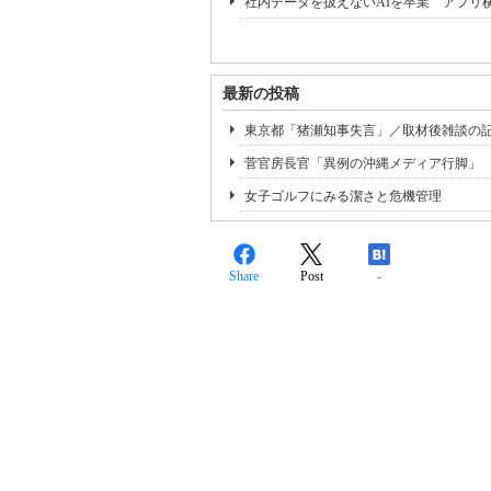
社内データを扱えないAIを卒業 アプリ
最新の投稿
東京都「猪瀬知事失言」／取材後雑談の
菅官房長官「異例の沖縄メディア行脚」
女子ゴルフにみる潔さと危機管理
Share
Post
-