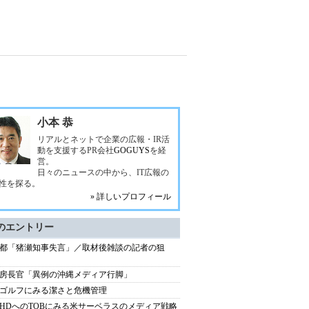
小本 恭
リアルとネットで企業の広報・IR活
動を支援するPR会社
GOGUYS
を経
営。
日々のニュースの中から、IT広報の
性を探る。
» 詳しいプロフィール
のエントリー
都「猪瀬知事失言」／取材後雑談の記者の狙
房長官「異例の沖縄メディア行脚」
ゴルフにみる潔さと危機管理
HDへのTOBにみる米サーベラスのメディア戦略