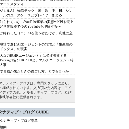
ケーススタディ
ジカルAI「物流テック」米、欧、中、日、シン
ールのユースケースとプレイヤーまとめ
知られていないYouTube事業の実態〜KPIや売上
ど世界規模で今のYouTubeを理解する〜
は終わった（３）AIを使う者だけが、利他に立
現場で進むAIエージェントの急増と「生産性の
ドックス」の現実
大な万能HRエージェント」は必ず失敗する----
sh Bersinが描くHR 2030と、マルチエージェント時
人事
で台風が来たときの過ごし方、とでも言うか
タナティブ・ブログは、専門スタッフにより、
・構成されています。入力頂いた内容は、アイ
メディアの他、オルタナティブ・ブログ、及び
事執筆会社に提供されます。
タナティブ・ブログ GUIDE
タナティブ・ブログ憲章
規約