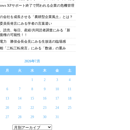
ndows XPサポート終了で問われる企業の危機管理
の会社を成長させる「農耕型企業風土」とは？
委員長発言にみる学者の言葉遣い
、読売、毎日、産経/共同読者調査にみる「新
復権の可能性！！
電力 勝俣会長会見にみる生放送の臨場感
相「二転三転発言」にみる「数値」の重み
2026年7月
月
火
水
木
金
土
1
2
3
4
6
7
8
9
10
11
13
14
15
16
17
18
20
21
22
23
24
25
27
28
29
30
31