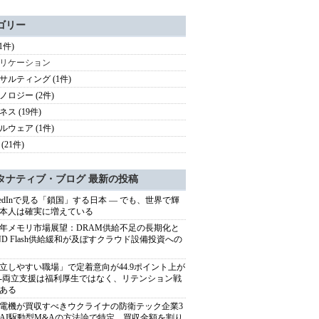
ゴリー
(1件)
リケーション
サルティング (1件)
ノロジー (2件)
ス (19件)
ルウェア (1件)
(21件)
タナティブ・ブログ 最新の投稿
nkedInで見る「鎖国」する日本 ― でも、世界で輝
本人は確実に増えている
27年メモリ市場展望：DRAM供給不足の長期化と
ND Flash供給緩和が及ぼすクラウド設備投資への
立しやすい職場」で定着意向が44.9ポイント上が
---両立支援は福利厚生ではなく、リテンション戦
ある
電機が買収すべきウクライナの防衛テック企業3
AI駆動型M&Aの方法論で特定、買収金額を割り