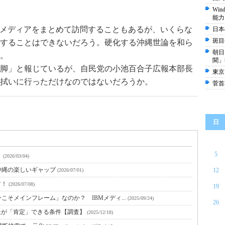
Wi
能力
でメディアをまとめて訪問することもあるが、いくらな
日本
斑目
することはできないだろう。硬化する沖縄世論を和ら
朝日
。
聞」
脚」と報じているが、自民党の小池百合子広報本部長
東京
拭いに行っただけなのではないだろうか。
菅首
日
5
？
(2026/03/04)
沖縄の楽しいギャップ
12
(2026/07/01)
す！
(2026/07/08)
19
そメインフレーム」なのか？ IBMメディ...
(2025/09/24)
26
出社が「肯定」できる条件【調査】
(2025/12/18)