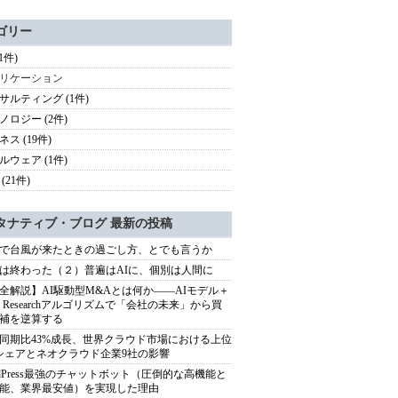
ゴリー
(1件)
リケーション
サルティング (1件)
ノロジー (2件)
ス (19件)
ルウェア (1件)
(21件)
タナティブ・ブログ 最新の投稿
で台風が来たときの過ごし方、とでも言うか
は終わった（２）普遍はAIに、個別は人間に
全解説】AI駆動型M&Aとは何か――AIモデル＋
ep Researchアルゴリズムで「会社の未来」から買
補を逆算する
同期比43%成長、世界クラウド市場における上位
シェアとネオクラウド企業9社の影響
rdPress最強のチャットボット（圧倒的な高機能と
能、業界最安値）を実現した理由