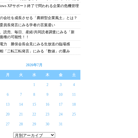
ndows XPサポート終了で問われる企業の危機管理
の会社を成長させる「農耕型企業風土」とは？
委員長発言にみる学者の言葉遣い
、読売、毎日、産経/共同読者調査にみる「新
復権の可能性！！
電力 勝俣会長会見にみる生放送の臨場感
相「二転三転発言」にみる「数値」の重み
2026年7月
月
火
水
木
金
土
1
2
3
4
6
7
8
9
10
11
13
14
15
16
17
18
20
21
22
23
24
25
27
28
29
30
31