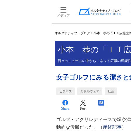
メディア
オルタナティブ・ブログ
>
小本 恭の「ＩＴ広報室
小本 恭の「ＩＴ
日々のニュースの中から、ネット広報の可能
女子ゴルフにみる潔さと
ビジネス
ミドルウェア
社会
Share
Post
-
ゴルフ・アクサレディースで堀奈津
動的な優勝だった。（
産経記事
）