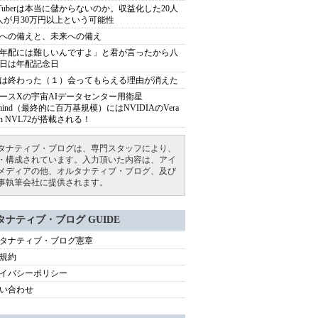
uTuberは本当に儲からないのか。収益化した20人
人が月30万円以上という可能性
への備えと、未来への備え
年配には難しいんですよ」と君が言ったから八
日は年配記念日
は終わった（１）会ってもらえる理由が消えた
ースXの宇宙AIデータセンター用衛星
armind（最終的に百万基規模）にはNVIDIAのVera
bin NVL72が搭載される！
タナティブ・ブログは、専門スタッフにより、
・構成されています。入力頂いた内容は、アイ
メディアの他、オルタナティブ・ブログ、及び
事執筆会社に提供されます。
タナティブ・ブログ GUIDE
タナティブ・ブログ憲章
規約
イバシーポリシー
い合わせ