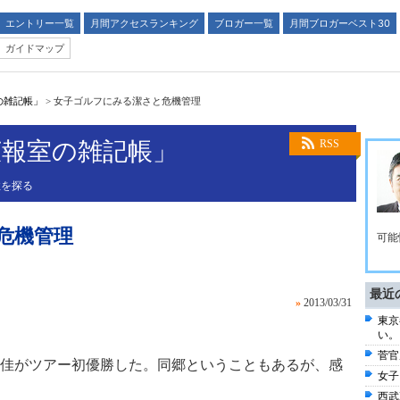
エントリー一覧
月間アクセスランキング
ブロガー一覧
月間ブロガーベスト30
ガイドマップ
の雑記帳」
>
女子ゴルフにみる潔さと危機管理
広報室の雑記帳」
RSS
性を探る
危機管理
可能
最近
»
2013/03/31
東京
い。
菅官
佳がツアー初優勝した。同郷ということもあるが、感
女子
西武