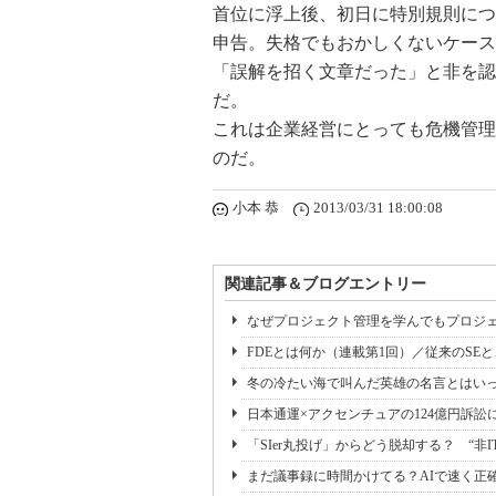
首位に浮上後、初日に特別規則につ
申告。失格でもおかしくないケース
「誤解を招く文章だった」と非を認
だ。
これは企業経営にとっても危機管理
のだ。
小本 恭
2013/03/31 18:00:08
関連記事＆ブログエントリー
なぜプロジェクト管理を学んでもプロジェ
FDEとは何か（連載第1回）／従来のSE
冬の冷たい海で叫んだ英雄の名言とはいっ
日本通運×アクセンチュアの124億円訴訟
「SIer丸投げ」からどう脱却する？ “非I
まだ議事録に時間かけてる？AIで速く正