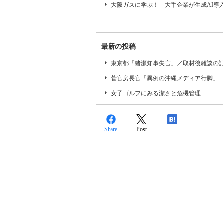
大阪ガスに学ぶ！ 大手企業が生成AI導
最新の投稿
東京都「猪瀬知事失言」／取材後雑談の
菅官房長官「異例の沖縄メディア行脚」
女子ゴルフにみる潔さと危機管理
Share
Post
-