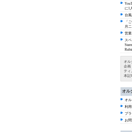
Yo
に1
台風
「ご
月二
営業
スペ
St
Ru
オル
企画
ティ
本記
オル
オル
利用
プラ
お問