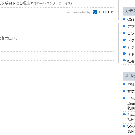
入を成功させる理由
PR(ITmedia エンタープライズ)
カテ
Recommended by
OS 
アプ
コン
記者の狙い。
テク
ビジネ
ミド
社会 
オル
沖縄
営業
【完
De
収候
前年
3社
Wo
高性