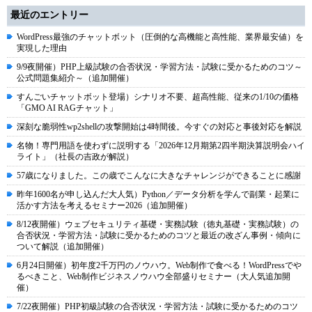
最近のエントリー
WordPress最強のチャットボット（圧倒的な高機能と高性能、業界最安値）を
実現した理由
9/9夜開催）PHP上級試験の合否状況・学習方法・試験に受かるためのコツ～
公式問題集紹介～（追加開催）
すんごいチャットボット登場）シナリオ不要、超高性能、従来の1/10の価格
「GMO AI RAGチャット」
深刻な脆弱性wp2shellの攻撃開始は4時間後。今すぐの対応と事後対応を解説
名物！専門用語を使わずに説明する「2026年12月期第2四半期決算説明会ハイ
ライト」（社長の吉政が解説）
57歳になりました。この歳でこんなに大きなチャレンジができることに感謝
昨年1600名が申し込んだ大人気）Python／データ分析を学んで副業・起業に
活かす方法を考えるセミナー2026（追加開催）
8/12夜開催）ウェブセキュリティ基礎・実務試験（徳丸基礎・実務試験）の
合否状況・学習方法・試験に受かるためのコツと最近の改ざん事例・傾向に
ついて解説（追加開催）
6月24日開催）初年度2千万円のノウハウ。Web制作で食べる！WordPressでや
るべきこと、Web制作ビジネスノウハウ全部盛りセミナー（大人気追加開
催）
7/22夜開催）PHP初級試験の合否状況・学習方法・試験に受かるためのコツ