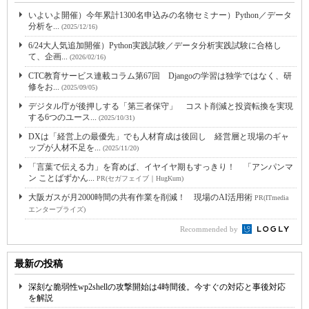
いよいよ開催）今年累計1300名申込みの名物セミナー）Python／データ
分析を...
(2025/12/16)
6/24大人気追加開催）Python実践試験／データ分析実践試験に合格し
て、企画...
(2026/02/16)
CTC教育サービス連載コラム第67回 Djangoの学習は独学ではなく、研
修をお...
(2025/09/05)
デジタル庁が後押しする「第三者保守」 コスト削減と投資転換を実現
する6つのユース...
(2025/10/31)
DXは「経営上の最優先」でも人材育成は後回し 経営層と現場のギャ
ップが人材不足を...
(2025/11/20)
「言葉で伝える力」を育めば、イヤイヤ期もすっきり！ 「アンパンマ
ン ことばずかん...
PR(セガフェイブ｜HugKum)
大阪ガスが月2000時間の共有作業を削減！ 現場のAI活用術
PR(ITmedia
エンタープライズ)
Recommended by
最新の投稿
深刻な脆弱性wp2shellの攻撃開始は4時間後。今すぐの対応と事後対応
を解説