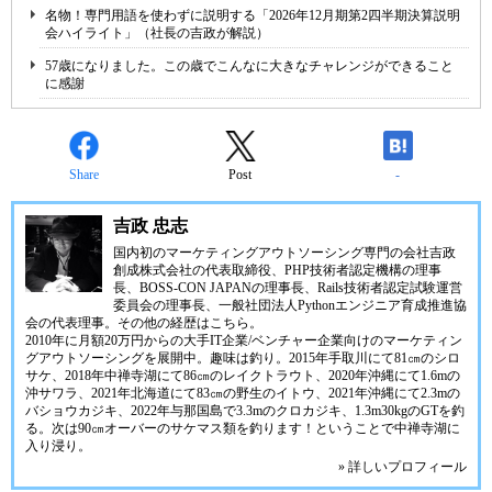
名物！専門用語を使わずに説明する「2026年12月期第2四半期決算説明
会ハイライト」（社長の吉政が解説）
57歳になりました。この歳でこんなに大きなチャレンジができること
に感謝
Share
Post
-
吉政 忠志
国内初のマーケティングアウトソーシング専門の会社
吉政
創成株式会社
の代表取締役、
PHP技術者認定機構
の理事
長、
BOSS-CON JAPAN
の理事長、
Rails技術者認定試験運営
委員会
の理事長、
一般社団法人Pythonエンジニア育成推進協
会
の代表理事。その他の経歴は
こちら
。
2010年に月額20万円からの大手IT企業/ベンチャー企業向けのマーケティン
グアウトソーシングを展開中。趣味は釣り。2015年手取川にて81㎝のシロ
サケ、2018年中禅寺湖にて86㎝のレイクトラウト、2020年沖縄にて1.6mの
沖サワラ、2021年北海道にて83㎝の野生のイトウ、2021年沖縄にて2.3mの
バショウカジキ、2022年与那国島で3.3mのクロカジキ、1.3m30kgのGTを釣
る。次は90㎝オーバーのサケマス類を釣ります！ということで中禅寺湖に
入り浸り。
» 詳しいプロフィール