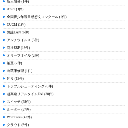
新人研修 (1件)
Azure (3件)
全国青少年読書感想文コンクール (1件)
CUCM (1件)
無線LAN (6件)
アンチウイルス (3件)
商社ERP (13件)
オリーブオイル (2件)
納豆 (2件)
冷蔵庫修理 (1件)
釣り (13件)
トラブルシューティング (8件)
超高速リアルタイムEAI (30件)
スイッチ (28件)
ルーター (37件)
WordPress (42件)
クラウド (6件)