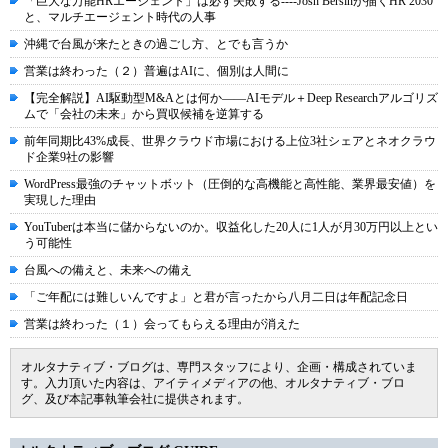
「巨大な万能HRエージェント」は必ず失敗する----Josh Bersinが描くHR 2030
と、マルチエージェント時代の人事
沖縄で台風が来たときの過ごし方、とでも言うか
営業は終わった（２）普遍はAIに、個別は人間に
【完全解説】AI駆動型M&Aとは何か――AIモデル＋Deep Researchアルゴリズ
ムで「会社の未来」から買収候補を逆算する
前年同期比43%成長、世界クラウド市場における上位3社シェアとネオクラウ
ド企業9社の影響
WordPress最強のチャットボット（圧倒的な高機能と高性能、業界最安値）を
実現した理由
YouTuberは本当に儲からないのか。収益化した20人に1人が月30万円以上とい
う可能性
台風への備えと、未来への備え
「ご年配には難しいんですよ」と君が言ったから八月二日は年配記念日
営業は終わった（１）会ってもらえる理由が消えた
オルタナティブ・ブログは、専門スタッフにより、企画・構成されていま
す。入力頂いた内容は、アイティメディアの他、オルタナティブ・ブロ
グ、及び本記事執筆会社に提供されます。