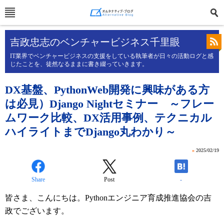
吉政忠志のベンチャービジネス千里眼
IT業界でベンチャービジネスの支援をしている執筆者が日々の活動ログと感
じたことを、徒然なるままに書き綴っていきます。
DX基盤、PythonWeb開発に興味がある方
は必見）Django Nightセミナー ～フレー
ムワーク比較、DX活用事例、テクニカル
ハイライトまでDjango丸わかり～
»
2025/02/19
Share
Post
-
皆さま、こんにちは。Pythonエンジニア育成推進協会の吉
政でございます。