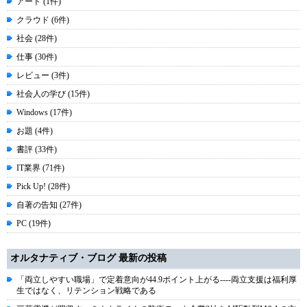
アート (1件)
クラウド (6件)
社会 (28件)
仕事 (30件)
レビュー (3件)
社会人の学び (15件)
Windows (17件)
お題 (4件)
書評 (33件)
IT業界 (71件)
Pick Up! (28件)
自著の告知 (27件)
PC (19件)
オルタナティブ・ブログ 最新の投稿
「両立しやすい職場」で定着意向が44.9ポイント上がる----両立支援は福利厚
生ではなく、リテンション戦略である