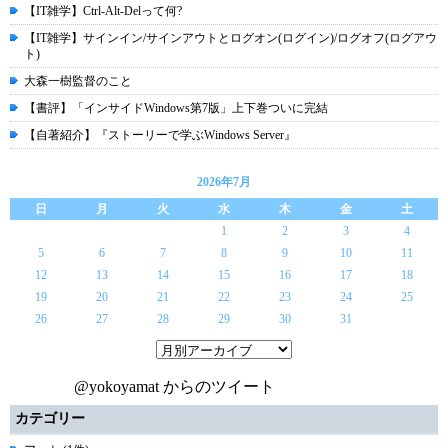
【IT雑学】Ctrl-Alt-Delって何?
【IT雑学】サインイン/サインアウトとログオン(ログイン)/ログオフ(ログアウ
ト)
大森一樹監督のこと
【書評】「インサイドWindows第7版」上下巻ついに完結
【自著紹介】『ストーリーで学ぶWindows Server』
2026年7月
日
月
火
水
木
金
土
1
2
3
4
5
6
7
8
9
10
11
12
13
14
15
16
17
18
19
20
21
22
23
24
25
26
27
28
29
30
31
@yokoyamat からのツイート
カテゴリー