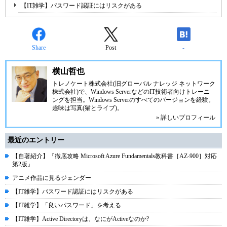
【IT雑学】パスワード認証にはリスクがある
Share
Post
-
横山哲也
トレノケート株式会社(旧グローバル ナレッジ ネットワーク
株式会社)で、Windows ServerなどのIT技術者向けトレーニ
ングを担当。Windows Serverのすべてのバージョンを経験。
趣味は写真(猫とライブ)。
» 詳しいプロフィール
最近のエントリー
【自著紹介】『徹底攻略 Microsoft Azure Fundamentals教科書［AZ-900］対応
第2版』
アニメ作品に見るジェンダー
【IT雑学】パスワード認証にはリスクがある
【IT雑学】「良いパスワード」を考える
【IT雑学】Active Directoryは、なにがActiveなのか?