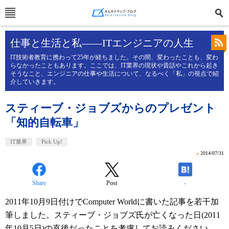
仕事と生活と私――ITエンジニアの人生
IT技術者教育に携わって25年が経ちました。その間、変わったことも、変わ
らなかったこともあります。ここでは、IT業界の現状や昔話やこれから起き
そうなこと、エンジニアの仕事や生活について、なるべく「私」の視点で紹
介していきます。
スティーブ・ジョブズからのプレゼント
「知的自転車」
IT業界
Pick Up!
»
2014/07/31
Share
Post
-
2011年10月9日付けでComputer Worldに書いた記事を若干加
筆しました。スティーブ・ジョブズ氏が亡くなった日(2011
年10月5日)の直後だったことを考慮してお読みください。