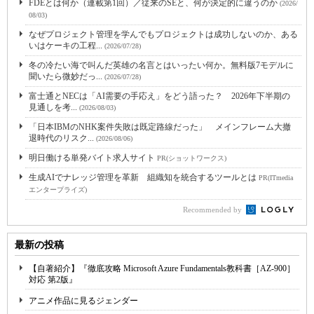
FDEとは何か（連載第1回）／従来のSEと、何が決定的に違うのか
(2026/
08/03)
なぜプロジェクト管理を学んでもプロジェクトは成功しないのか、ある
いはケーキの工程...
(2026/07/28)
冬の冷たい海で叫んだ英雄の名言とはいったい何か。無料版7モデルに
聞いたら微妙だっ...
(2026/07/28)
富士通とNECは「AI需要の手応え」をどう語った？ 2026年下半期の
見通しを考...
(2026/08/03)
「日本IBMのNHK案件失敗は既定路線だった」 メインフレーム大撤
退時代のリスク...
(2026/08/06)
明日働ける単発バイト求人サイト
PR(ショットワークス)
生成AIでナレッジ管理を革新 組織知を統合するツールとは
PR(ITmedia
エンタープライズ)
Recommended by
最新の投稿
【自著紹介】『徹底攻略 Microsoft Azure Fundamentals教科書［AZ-900］
対応 第2版』
アニメ作品に見るジェンダー