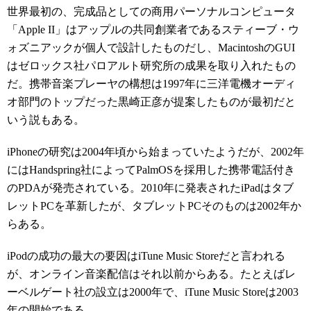
世界最初の、完成品としての商用パーソナルコンピュータ
「Apple II」はアップルの共同創業者であるスティーブ・ウ
ォズニアックが個人で設計したものだし、MacintoshのGUI
はゼロックス社パロアルト研究所の成果を取り入れたもの
だ。携帯音楽プレーヤの構想は1997年に三洋電機オーディ
オ部門のトップだった黒崎正彦が提案したものが最初だと
いう説もある。
iPhoneの研究は2004年頃から始まっていたようだが、2002年
にはHandspring社によってPalmOSを採用した携帯電話付き
のPDAが発売されている。2010年に発表されたiPadはタブ
レットPCを革新したが、タブレットPCそのものは2002年か
らある。
iPodの成功の最大の要因はiTune Music Storeだと言われる
が、オンライン音楽配信はそれ以前からある。たとえばレ
ーベルゲート社の設立は2000年で、iTune Music Storeは2003
年の開始である。