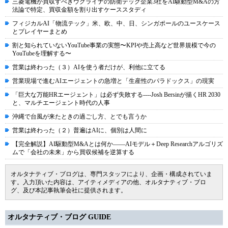
三菱電機が買収すべきウクライナの防衛テック企業3社をAI駆動型M&Aの方
法論で特定、買収金額を割り出すケーススタディ
フィジカルAI「物流テック」米、欧、中、日、シンガポールのユースケース
とプレイヤーまとめ
割と知られていないYouTube事業の実態〜KPIや売上高など世界規模で今の
YouTubeを理解する〜
営業は終わった（３）AIを使う者だけが、利他に立てる
営業現場で進むAIエージェントの急増と「生産性のパラドックス」の現実
「巨大な万能HRエージェント」は必ず失敗する----Josh Bersinが描くHR 2030
と、マルチエージェント時代の人事
沖縄で台風が来たときの過ごし方、とでも言うか
営業は終わった（２）普遍はAIに、個別は人間に
【完全解説】AI駆動型M&Aとは何か――AIモデル＋Deep Researchアルゴリズ
ムで「会社の未来」から買収候補を逆算する
オルタナティブ・ブログは、専門スタッフにより、企画・構成されていま
す。入力頂いた内容は、アイティメディアの他、オルタナティブ・ブロ
グ、及び本記事執筆会社に提供されます。
オルタナティブ・ブログ GUIDE