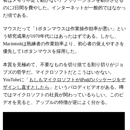
者はメモリ不足で動かないアプリケーションを動作させる
のに2日間を費やした。インターネットが一般的ではなかっ
た頃である。
マウスだって「1ボタンマウスは作業操作効率が悪い」とい
う研究成果が1970年代にはあったはずである。しかし、
Macintoshは熟練者の作業効率より、初心者の覚えやすさを
優先して1ボタンマウスを採用した。
本質を見極めて、不要なものを切り捨てる割り切りがジョ
ブズの哲学だ。マイクロソフトだとこうはいかない。
YouTubeに「
もしもマイクロソフトがiPodのパッケージをデ
ザインし直すとしたら
」というパロディビデオがある。噂
ではマイクロソフトの社員が関わっているらしい。このビ
デオを見ると、アップルの特徴が逆によく分かる。