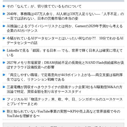
その「なんて」が、切り捨てているものについて
2040年、事務職は437万人余り、AI人材は339万人足りない----「人手不足」の
一言では語れない、日本の労働市場の本当の姿
AI推論によるプライバシーリスクとは何か、Gartnerの2029年予測から考える
企業のAIガバナンス
今騒がれているAIデータセンターとはいったい何なのか?!! 10分でわかるAI
データセンターの話
LinkedInで見る「鎖国」する日本 ― でも、世界で輝く日本人は確実に増えて
いる
2027年メモリ市場展望：DRAM供給不足の長期化とNAND Flash供給緩和が及
ぼすクラウド設備投資への影響
「両立しやすい職場」で定着意向が44.9ポイント上がる----両立支援は福利厚
生ではなく、リテンション戦略である
三菱電機が買収すべきウクライナの防衛テック企業3社をAI駆動型M&Aの方
法論で特定、買収金額を割り出すケーススタディ
フィジカルAI「物流テック」米、欧、中、日、シンガポールのユースケース
とプレイヤーまとめ
割と知られていないYouTube事業の実態〜KPIや売上高など世界規模で今の
YouTubeを理解する〜