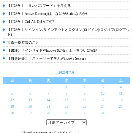
【IT雑学】「良いパスワード」を考える
【IT雑学】Active Directoryは、なにがActiveなのか?
【IT雑学】Ctrl-Alt-Delって何?
【IT雑学】サインイン/サインアウトとログオン(ログイン)/ログオフ(ログアウ
ト)
大森一樹監督のこと
【書評】「インサイドWindows第7版」上下巻ついに完結
【自著紹介】『ストーリーで学ぶWindows Server』
2026年7月
日
月
火
水
木
金
土
1
2
3
4
5
6
7
8
9
10
11
12
13
14
15
16
17
18
19
20
21
22
23
24
25
26
27
28
29
30
31