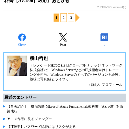
科書［AZ-900］対応』あとがき
2021/05/22
Comment(0)
1
2
3
Share
Post
-
横山哲也
トレノケート株式会社(旧グローバル ナレッジ ネットワーク
株式会社)で、Windows ServerなどのIT技術者向けトレーニ
ングを担当。Windows Serverのすべてのバージョンを経験。
趣味は写真(猫とライブ)。
» 詳しいプロフィール
最近のエントリー
【自著紹介】『徹底攻略 Microsoft Azure Fundamentals教科書［AZ-900］対応
第2版』
アニメ作品に見るジェンダー
【IT雑学】パスワード認証にはリスクがある