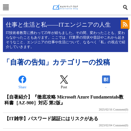
仕事と生活と私――ITエンジニアの人生
IT技術者教育に携わって25年が経ちました。その間、変わったことも、変わ
らなかったこともあります。ここでは、IT業界の現状や昔話やこれから起き
そうなこと、エンジニアの仕事や生活について、なるべく「私」の視点で紹
介していきます。
「自著の告知」カテゴリーの投稿
Share
Post
-
【自著紹介】『徹底攻略 Microsoft Azure Fundamentals教
科書［AZ-900］対応 第2版』
2025/02/16
Comment(0)
【IT雑学】パスワード認証にはリスクがある
2023/02/04
Comment(0)