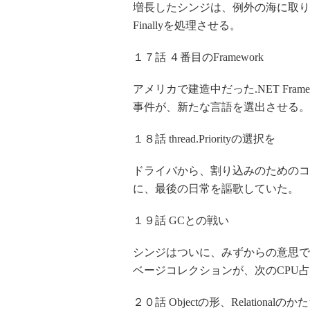
増長したシンジは、例外の海に取り込
Finallyを処理させる。
１７話 ４番目のFramework
アメリカで建造中だった.NET Fra
事件が、新たな言語を選出させる。
１８話 thread.Priorityの選択を
ドライバから、割り込みのためのコ
に、最後の日常を謳歌していた。
１９話 GCとの戦い
シンジはついに、みずからの意思でGC
ベージコレクションが、次のCPU
２０話 Objectの形、Relationalのか