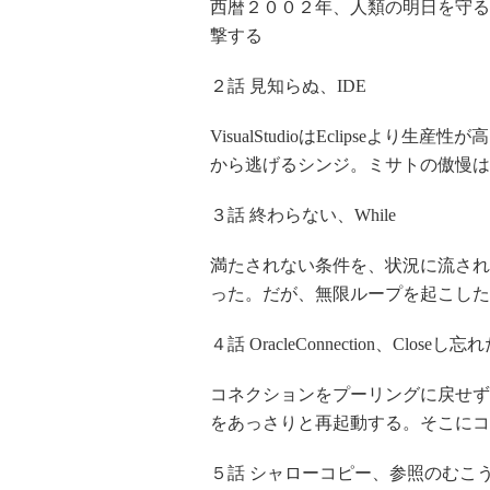
西暦２００２年、人類の明日を守る
撃する
２話 見知らぬ、IDE
VisualStudioはEclipse
から逃げるシンジ。ミサトの傲慢は
３話 終わらない、While
満たされない条件を、状況に流され
った。だが、無限ループを起こした
４話 OracleConnection、Closeし忘
コネクションをプーリングに戻せず、
をあっさりと再起動する。そこにコ
５話 シャローコピー、参照のむこ