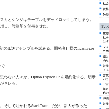
社会 
資格全
雑談 
スカとシンジはテーブルをデッドロックしてしまう。
指し、時刻印を付与させた。
オル
三菱
社を
出す
フィ
のIL逆アセンブルを試みる。開発者仕様のIldasm.exe
ガポ
割と
高な
中で
営業
てる
営業
人々が、Option Explicit Onを規約化する。明示
パラ
がキレる。
「巨
Jo
代の
沖縄
営業
して吐かれるStackTrace。だが、新人が作った