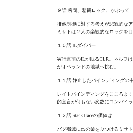
９話 瞬間、悲観ロック、かぶって
排他制御に対する考えが悲観的なア
ミサトは２人の楽観的なロックを目
１０話 ILダイバー
実行直前のILが眠るCLR。ネルフは初
がオペランドの地獄へ挑む。
１１話 静止したバインディングの
レイトバインディングをこころよく思わない
的宣言が何もない変数にコンパイラ
１２話 StackTraceの価値は
バグ殲滅に己の業をぶつけるミサト。そ