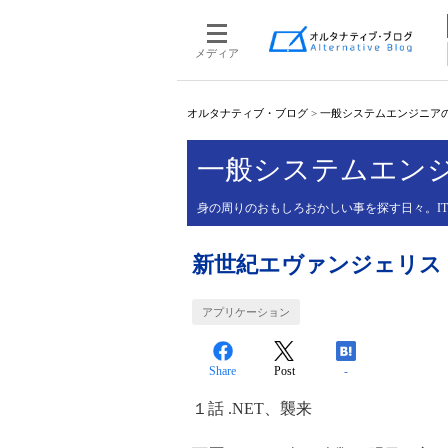
メディア
オルタナティブ・ブログ
>
一般システムエンジニア
一般システムエン
身の周りのおもしろおかしい事を探す日々。I
新世紀エヴァンジェリス
アプリケーション
Share
Post
-
１話 .NET、襲来