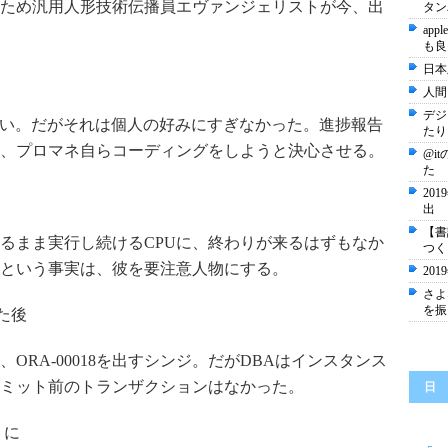
ため汎用人形技術伝播員エヴァンジェリストが今、出
タン
ap
も良
日本
人間
デジ
より生産性が高い。だがそれは個人の好みにすぎなかった。進捗報告
たり
、プロマネ自らコーディングをしようと決心させる。
@i
た
20
出
【書
るまま実行し続けるCPUに、終わりが来るはずもなか
つく
という事実は、彼を要注意人物にする。
20
さよ
を振
れた後
ORA-00018を出すシンジ。だがDBAはインスタンス
ミット前のトランザクションはなかった。
日
うに