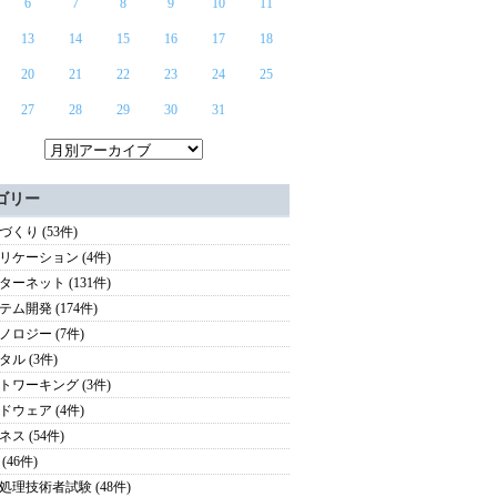
6
7
8
9
10
11
13
14
15
16
17
18
20
21
22
23
24
25
27
28
29
30
31
ゴリー
づくり (53件)
リケーション (4件)
ターネット (131件)
テム開発 (174件)
ノロジー (7件)
タル (3件)
トワーキング (3件)
ドウェア (4件)
ス (54件)
(46件)
処理技術者試験 (48件)