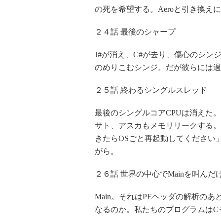
の死を希望する。Aeroと引き換え
２４話 最後のシャープ
J#が消え、C#が去り、傷心のシン
のめりこむシンジ。だが彼らには過
２５話 終わるシングルスレッド
最後のシングルコアCPUは消えた
サト、アスカもメモリリークする。G
きたらOSごと再起動してください
がら。
２６話 世界の中心でMainを叫んだ
Main。それはPEヘッダの解析の
なるのか。私たちのプログラムはC