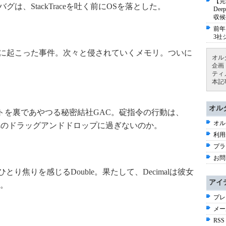
【完
は、StackTraceを吐く前にOSを落とした。
De
収候
前年
3社
中に起こった事件。次々と侵されていくメモリ。ついに
オル
企画
ティ
本記
オル
ネントを裏であやつる秘密結社GAC。碇指令の行動は、
オル
y\GACへのドラッグアンドドロップに過ぎないのか。
利用
プラ
お問
ひとり焦りを感じるDouble。果たして、Decimalは彼女
アイ
。
プレ
メー
RSS