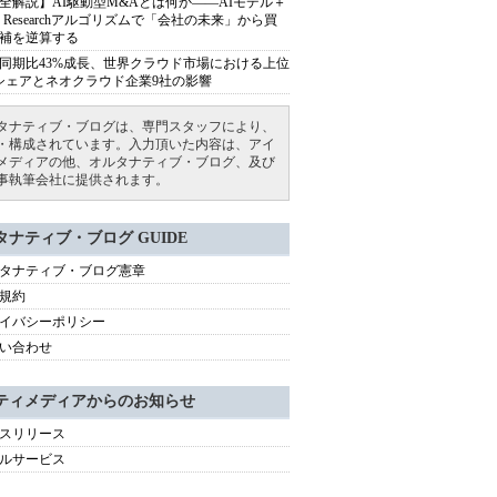
全解説】AI駆動型M&Aとは何か――AIモデル＋
ep Researchアルゴリズムで「会社の未来」から買
補を逆算する
同期比43%成長、世界クラウド市場における上位
シェアとネオクラウド企業9社の影響
タナティブ・ブログは、専門スタッフにより、
・構成されています。入力頂いた内容は、アイ
メディアの他、オルタナティブ・ブログ、及び
事執筆会社に提供されます。
タナティブ・ブログ GUIDE
タナティブ・ブログ憲章
規約
イバシーポリシー
い合わせ
ティメディアからのお知らせ
スリリース
ルサービス