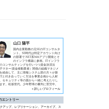
山口 陽平
国内企業勤務の元SEのITコンサルタ
ント。SE時代は特定アカウント向け
の部署で.NET系Webアプリ開発とそ
のインフラ構築に参画。ITインフラ
のコンサルティングを行いつつ資金決済法
子マネー/資金移動業者）関係の組織マネジメ
を経由して、主に情報システム部の方々が新
ITと付き合っていく方法を事業企画から人材
、セキュリティ等の面から一緒に考えたりし
ます。松坂世代。少年野球の審判に苦労中。
» 詳しいプロフィール
のエントリー
クアップ、レプリケーション、アーカイブ、ス