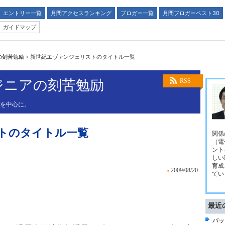
エントリー一覧
月間アクセスランキング
ブロガー一覧
月間ブロガーベスト30
ガイドマップ
の刻苦勉励
>
新世紀エヴァンジェリストのタイトル一覧
ジニアの刻苦勉励
RSS
Tを中心に。
トのタイトル一覧
関係
（電
ント
しい
育成
»
2009/08/20
てい
最近
バッ