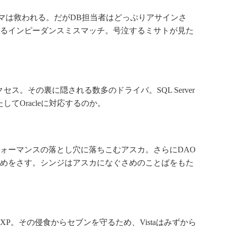
ラマは救われる。だがDB担当者はどっぷりアサインさ
るインピーダンスミスマッチ。号泣するミサトが見た
セス。その裏に隠される数多のドライバ。SQL Server
してOracleに対応するのか。
ォーマンスの落とし穴に落ちこむアスカ。さらにDAO
めをさす。シンジはアスカになぐさめのことばをもた
P。その侵食からセブンを守るため、Vistaはみずから