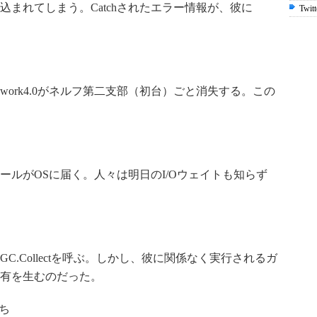
まれてしまう。Catchされたエラー情報が、彼に
Twitt
mework4.0がネルフ第二支部（初台）ごと消失する。この
ールがOSに届く。人々は明日のI/Oウェイトも知らず
.Collectを呼ぶ。しかし、彼に関係なく実行されるガ
占有を生むのだった。
たち