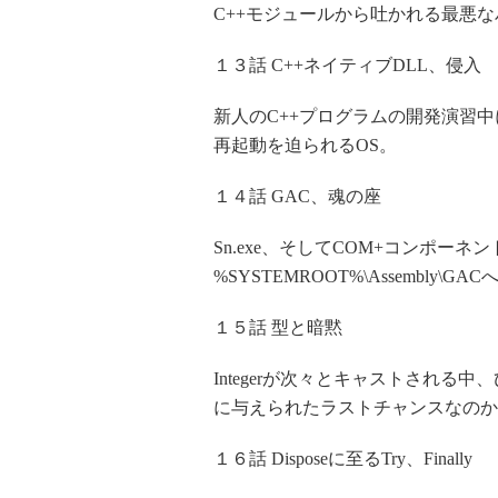
C++モジュールから吐かれる最悪なバグ
１３話 C++ネイティブDLL、侵入
新人のC++プログラムの開発演習
再起動を迫られるOS。
１４話 GAC、魂の座
Sn.exe、そしてCOM+コンポー
%SYSTEMROOT%\Assembl
１５話 型と暗黙
Integerが次々とキャストされる中、
に与えられたラストチャンスなのか
１６話 Disposeに至るTry、Finally