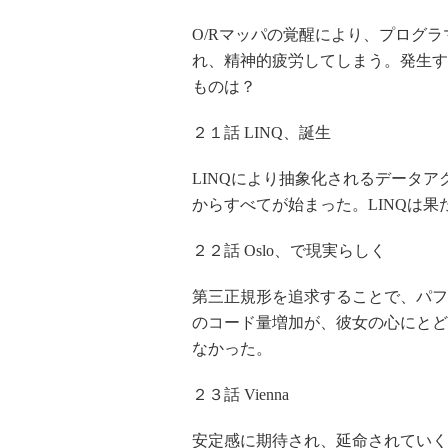
O/Rマッパの覚醒により、プログ
れ、精神的疲労してしまう。発生す
ものは？
２１話 LINQ、誕生
LINQにより抽象化されるデータアク
からすべてが始まった。LINQは果た
２２話 Oslo、で現実らしく
第三正規形を追求することで、パフ
のコード量増加が、彼女の心にとど
なかった。
２３話 Vienna
安定感に期待され、延命されていくX