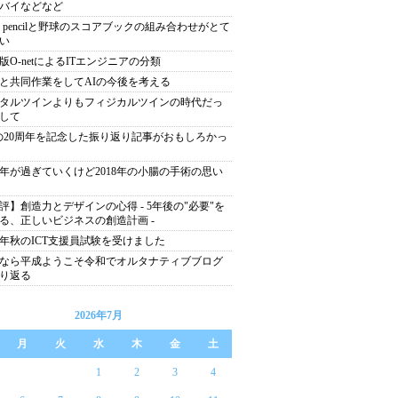
バイなどなど
ple pencilと野球のスコアブックの組み合わせがとて
い
版O-netによるITエンジニアの分類
と共同作業をしてAIの今後を考える
タルツインよりもフィジカルツインの時代だっ
して
tの20周年を記念した振り返り記事がおもしろかっ
19年が過ぎていくけど2018年の小腸の手術の思い
評】創造力とデザインの心得 - 5年後の"必要"を
る、正しいビジネスの創造計画 -
19年秋のICT支援員試験を受けました
なら平成ようこそ令和でオルタナティブブログ
り返る
2026年7月
月
火
水
木
金
土
1
2
3
4