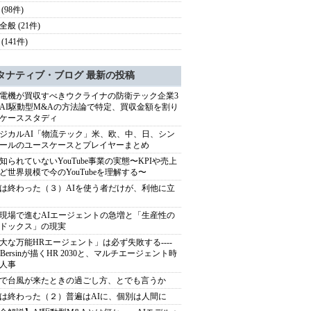
(98件)
般 (21件)
(141件)
タナティブ・ブログ 最新の投稿
電機が買収すべきウクライナの防衛テック企業3
AI駆動型M&Aの方法論で特定、買収金額を割り
ケーススタディ
ジカルAI「物流テック」米、欧、中、日、シン
ールのユースケースとプレイヤーまとめ
知られていないYouTube事業の実態〜KPIや売上
ど世界規模で今のYouTubeを理解する〜
は終わった（３）AIを使う者だけが、利他に立
現場で進むAIエージェントの急増と「生産性の
ドックス」の現実
大な万能HRエージェント」は必ず失敗する----
sh Bersinが描くHR 2030と、マルチエージェント時
人事
で台風が来たときの過ごし方、とでも言うか
は終わった（２）普遍はAIに、個別は人間に