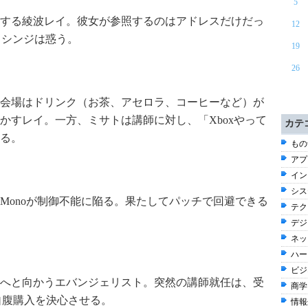
5
する綾波レイ。彼女が参照するのはアドレスだけだっ
12
に、シンジは惑う。
19
26
会場はドリンク（お茶、アセロラ、コーヒーなど）が
かすレイ。一方、ミサトは講師に対し、「Xboxやって
カテ
る。
もの
アプ
イン
シス
Monoが制御不能に陥る。果たしてパッチで回避できる
テク
デジ
ネッ
ハー
ビジネ
へと向かうエバンジェリスト。突然の講師就任は、受
商学 
自腹購入を決心させる。
情報