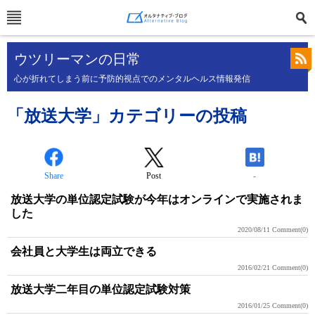
ウツリーマンの日常
心が折れてしまう前に予防的視点でのメンタルヘルス情報発信
「放送大学」カテゴリーの投稿
Share
Post
-
放送大学の単位認定試験が今年はオンラインで実施されま
した
2020/08/11
Comment(0)
会社員と大学生は両立できる
2016/02/21
Comment(0)
放送大学二年目の単位認定試験対策
2016/01/25
Comment(0)