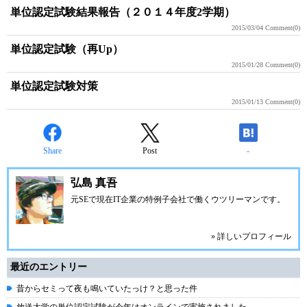
単位認定試験結果報告（２０１４年度2学期）
2015/03/04
Comment(0)
単位認定試験（再Up）
2015/01/28
Comment(0)
単位認定試験対策
2015/01/13
Comment(0)
Share
Post
-
弘島 真吾
元SEで現在IT企業の
特例子会社
で働くウツリーマンです。
» 詳しいプロフィール
最近のエントリー
昔からセミって夜も鳴いていたっけ？と思った件