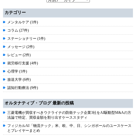
カテゴリー
メンタルケア (1件)
コラム (27件)
ステーショナリー (1件)
メッセージ (2件)
レビュー (2件)
就労移行支援 (4件)
心理学 (1件)
放送大学 (6件)
認知行動療法 (9件)
オルタナティブ・ブログ 最新の投稿
三菱電機が買収すべきウクライナの防衛テック企業3社をAI駆動型M&Aの方
法論で特定、買収金額を割り出すケーススタディ
フィジカルAI「物流テック」米、欧、中、日、シンガポールのユースケース
とプレイヤーまとめ