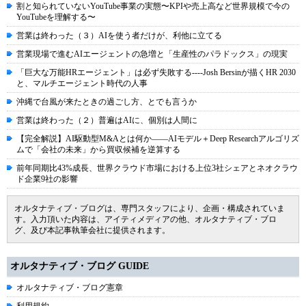
割と知られていないYouTube事業の実態〜KPIや売上高など世界規模で今の
YouTubeを理解する〜
営業は終わった（３）AIを使う者だけが、利他に立てる
営業現場で進むAIエージェントの急増と「生産性のパラドックス」の現実
「巨大な万能HRエージェント」は必ず失敗する----Josh Bersinが描くHR 2030
と、マルチエージェント時代の人事
沖縄で台風が来たときの過ごし方、とでも言うか
営業は終わった（２）普遍はAIに、個別は人間に
【完全解説】AI駆動型M&Aとは何か――AIモデル＋Deep Researchアルゴリズ
ムで「会社の未来」から買収候補を逆算する
前年同期比43%成長、世界クラウド市場における上位3社シェアとネオクラウ
ド企業9社の影響
オルタナティブ・ブログは、専門スタッフにより、企画・構成されていま
す。入力頂いた内容は、アイティメディアの他、オルタナティブ・ブロ
グ、及び本記事執筆会社に提供されます。
オルタナティブ・ブログ GUIDE
オルタナティブ・ブログ憲章