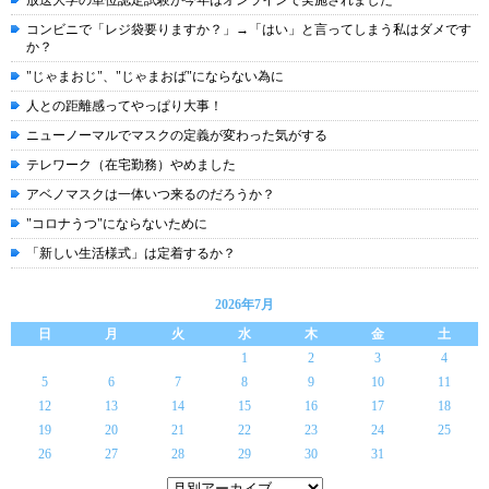
放送大学の単位認定試験が今年はオンラインで実施されました
コンビニで「レジ袋要りますか？」→「はい」と言ってしまう私はダメです
か？
"じゃまおじ"、"じゃまおば"にならない為に
人との距離感ってやっぱり大事！
ニューノーマルでマスクの定義が変わった気がする
テレワーク（在宅勤務）やめました
アベノマスクは一体いつ来るのだろうか？
"コロナうつ"にならないために
「新しい生活様式」は定着するか？
2026年7月
日
月
火
水
木
金
土
1
2
3
4
5
6
7
8
9
10
11
12
13
14
15
16
17
18
19
20
21
22
23
24
25
26
27
28
29
30
31