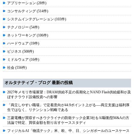
アプリケーション (28件)
コンサルティング (514件)
システムインテグレーション (103件)
テクノロジー (54件)
ネットワーキング (106件)
ハードウェア (19件)
ビジネス (508件)
ミドルウェア (16件)
社会 (556件)
オルタナティブ・ブログ 最新の投稿
2027年メモリ市場展望：DRAM供給不足の長期化とNAND Flash供給緩和が及
ぼすクラウド設備投資への影響
「両立しやすい職場」で定着意向が44.9ポイント上がる----両立支援は福利厚
生ではなく、リテンション戦略である
三菱電機が買収すべきウクライナの防衛テック企業3社をAI駆動型M&Aの方
法論で特定、買収金額を割り出すケーススタディ
フィジカルAI「物流テック」米、欧、中、日、シンガポールのユースケース