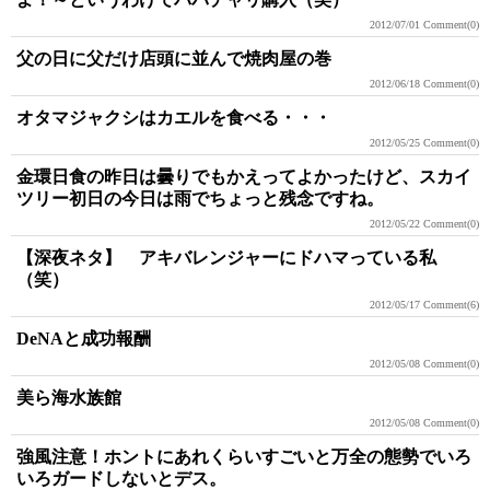
2012/07/01
Comment(0)
父の日に父だけ店頭に並んで焼肉屋の巻
2012/06/18
Comment(0)
オタマジャクシはカエルを食べる・・・
2012/05/25
Comment(0)
金環日食の昨日は曇りでもかえってよかったけど、スカイ
ツリー初日の今日は雨でちょっと残念ですね。
2012/05/22
Comment(0)
【深夜ネタ】 アキバレンジャーにドハマっている私
（笑）
2012/05/17
Comment(6)
DeNAと成功報酬
2012/05/08
Comment(0)
美ら海水族館
2012/05/08
Comment(0)
強風注意！ホントにあれくらいすごいと万全の態勢でいろ
いろガードしないとデス。