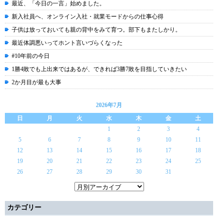
最近、「今日の一言」始めました。
新入社員へ、オンライン入社・就業モードからの仕事心得
子供は放っておいても親の背中をみて育つ。部下もまたしかり。
最近体調悪いってホント言いづらくなった
#10年前の今日
1勝4敗でも上出来ではあるが、できれば3勝7敗を目指していきたい
2か月目が最も大事
2026年7月
日
月
火
水
木
金
土
1
2
3
4
5
6
7
8
9
10
11
12
13
14
15
16
17
18
19
20
21
22
23
24
25
26
27
28
29
30
31
カテゴリー