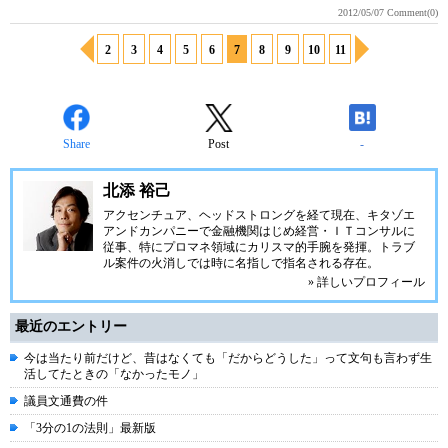
2012/05/07
Comment(0)
2
3
4
5
6
7
8
9
10
11
Share
Post
-
北添 裕己
アクセンチュア、ヘッドストロングを経て現在、キタゾエ
アンドカンパニーで金融機関はじめ経営・ＩＴコンサルに
従事、特にプロマネ領域にカリスマ的手腕を発揮。トラブ
ル案件の火消しでは時に名指しで指名される存在。
» 詳しいプロフィール
最近のエントリー
今は当たり前だけど、昔はなくても「だからどうした」って文句も言わず生
活してたときの「なかったモノ」
議員文通費の件
「3分の1の法則」最新版