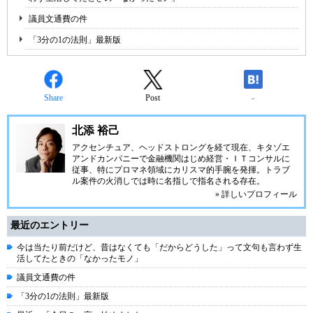
議員文通費の件
「3分の1の法則」最新版
Share
Post
-
北添 裕己
アクセンチュア、ヘッドストロングを経て現在、キタゾエ
アンドカンパニーで金融機関はじめ経営・ＩＴコンサルに
従事、特にプロマネ領域にカリスマ的手腕を発揮。トラブ
ル案件の火消しでは時に名指しで指名される存在。
» 詳しいプロフィール
最近のエントリー
今は当たり前だけど、昔はなくても「だからどうした」って文句も言わず生
活してたときの「なかったモノ」
議員文通費の件
「3分の1の法則」最新版