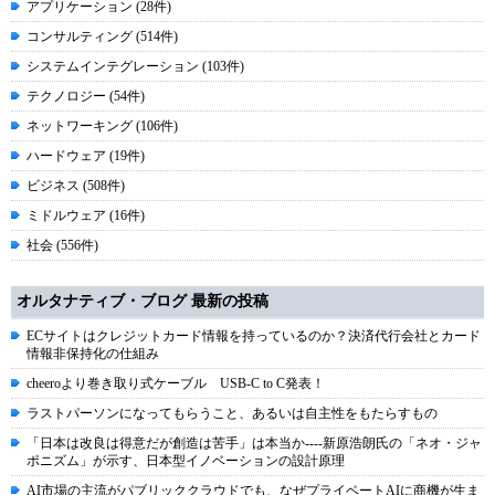
アプリケーション (28件)
コンサルティング (514件)
システムインテグレーション (103件)
テクノロジー (54件)
ネットワーキング (106件)
ハードウェア (19件)
ビジネス (508件)
ミドルウェア (16件)
社会 (556件)
オルタナティブ・ブログ 最新の投稿
ECサイトはクレジットカード情報を持っているのか？決済代行会社とカード
情報非保持化の仕組み
cheeroより巻き取り式ケーブル USB-C to C発表！
ラストパーソンになってもらうこと、あるいは自主性をもたらすもの
「日本は改良は得意だが創造は苦手」は本当か----新原浩朗氏の「ネオ・ジャ
ポニズム」が示す、日本型イノベーションの設計原理
AI市場の主流がパブリッククラウドでも、なぜプライベートAIに商機が生ま