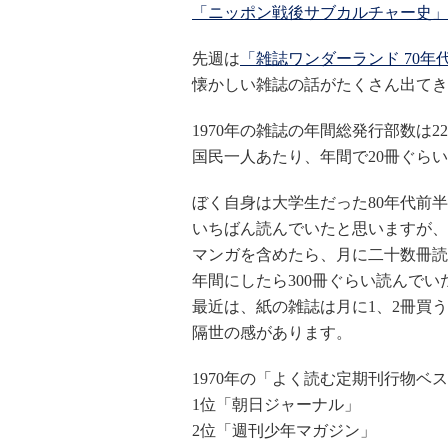
「ニッポン戦後サブカルチャー史」
先週は
「雑誌ワンダーランド 70年代(
懐かしい雑誌の話がたくさん出てき
1970年の雑誌の年間総発行部数は
国民一人あたり、年間で20冊ぐら
ぼく自身は大学生だった80年代前
いちばん読んでいたと思いますが、
マンガを含めたら、月に二十数冊読
年間にしたら300冊ぐらい読んで
最近は、紙の雑誌は月に1、2冊買
隔世の感があります。
1970年の「よく読む定期刊行物ベス
1位「朝日ジャーナル」
2位「週刊少年マガジン」