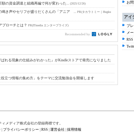
お問
巨額の資金調達と組織再編で何が変わった...
(2025/12/26)
鳴き声やセリフが盛りだくさんの「アニア ...
PR(タカラトミー｜Hugku
アイ
のアプローチとは？
PR(ITmedia エンタープライズ)
プレ
メー
Recommended by
RSS
Twitt
れる現象の仕組みがわかった』がKindleストアで発売になりました
スに役立つ情報の集め方」をテーマに交流勉強会を開催します
はアイティメディア株式会社の登録商標です。
せ
|
プライバシーポリシー
|
RSS
|
運営会社
|
採用情報