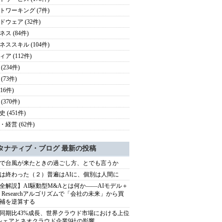
トワーキング (7件)
ドウェア (32件)
ス (84件)
ネススキル (104件)
ア (112件)
(234件)
(73件)
116件)
(370件)
 (451件)
・経営 (62件)
タナティブ・ブログ 最新の投稿
で台風が来たときの過ごし方、とでも言うか
は終わった（２）普遍はAIに、個別は人間に
全解説】AI駆動型M&Aとは何か――AIモデル＋
ep Researchアルゴリズムで「会社の未来」から買
補を逆算する
同期比43%成長、世界クラウド市場における上位
シェアとネオクラウド企業9社の影響