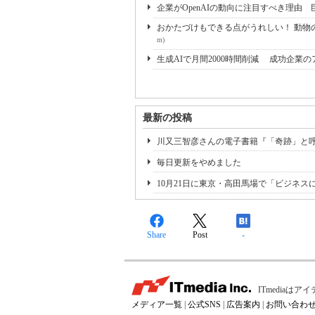
企業がOpenAIの動向に注目すべき理由 
おかたづけもできる点がうれしい！ 動物の
m)
生成AIで月間2000時間削減 成功企業
最新の投稿
川又三智彦さんの電子書籍『「奇跡」と呼ば
毎日更新をやめました
10月21日に東京・高田馬場で「ビジネ
Share
Post
-
ITmedia
メディア一覧
|
公式SNS
|
広告案内
|
お問い合わ