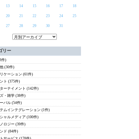
13
14
15
16
17
18
20
21
22
23
24
25
27
28
29
30
31
ゴリー
(3件)
 (30件)
リケーション (61件)
ト (375件)
ターテイメント (142件)
ズ・雑学 (38件)
ーバル (54件)
テムインテグレーション (1件)
シャルメディア (100件)
ノロジー (39件)
ド (84件)
トサービス (178件)