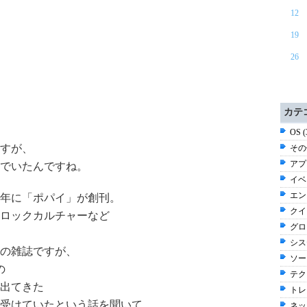
12
19
26
カテ
OS 
すが、
その他
アプ
でいたんですね。
イベン
エン
76年に「ポパイ」が創刊。
クイ
ロックカルチャーなど
グロ
シス
の雑誌ですが、
ソー
の
テク
出てきた
トレン
受けていたという話を聞いて
ネッ