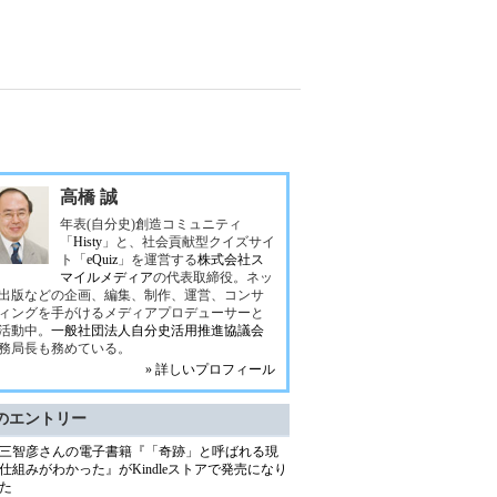
高橋 誠
年表(自分史)創造コミュニティ
「
Histy
」と、社会貢献型クイズサイ
ト「
eQuiz
」を運営する
株式会社ス
マイルメディア
の代表取締役。ネッ
出版などの企画、編集、制作、運営、コンサ
ィングを手がけるメディアプロデューサーと
活動中。
一般社団法人自分史活用推進協議会
務局長も務めている。
» 詳しいプロフィール
のエントリー
三智彦さんの電子書籍『「奇跡」と呼ばれる現
仕組みがわかった』がKindleストアで発売になり
た