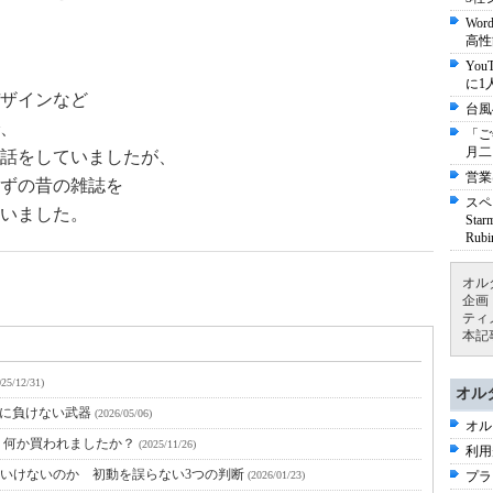
Wo
高性
Yo
に1
ザインなど
台風
、
「ご
月二
話をしていましたが、
営業
ずの昔の雑誌を
スペ
いました。
St
Ru
オル
企画
ティ
本記
025/12/31)
オル
代に負けない武器
(2026/05/06)
オル
？何か買われましたか？
(2025/11/26)
利用
はいけないのか 初動を誤らない3つの判断
(2026/01/23)
プラ