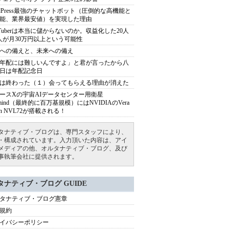
rdPress最強のチャットボット（圧倒的な高機能と
能、業界最安値）を実現した理由
uTuberは本当に儲からないのか。収益化した20人
人が月30万円以上という可能性
への備えと、未来への備え
年配には難しいんですよ」と君が言ったから八
日は年配記念日
は終わった（１）会ってもらえる理由が消えた
ースXの宇宙AIデータセンター用衛星
armind（最終的に百万基規模）にはNVIDIAのVera
bin NVL72が搭載される！
タナティブ・ブログは、専門スタッフにより、
・構成されています。入力頂いた内容は、アイ
メディアの他、オルタナティブ・ブログ、及び
事執筆会社に提供されます。
タナティブ・ブログ GUIDE
タナティブ・ブログ憲章
規約
イバシーポリシー