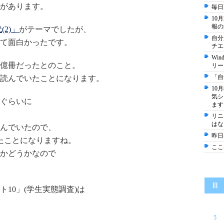
があります。
毎日
10
報の
2)」
がテーマでしたが、
自分
て面白かったです。
チエ
Wi
22億冊だったとのこと。
リー
「自
い読んでいたことになります。
10
気シ
半ぐらいに
ます
リニ
はな
んでいたので、
昨日
いたことになりますね。
ここ
うかどうかなので
日
ト10」(学生実態調査)は
5