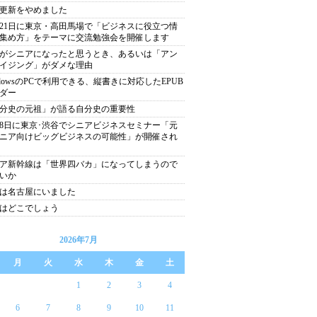
更新をやめました
月21日に東京・高田馬場で「ビジネスに役立つ情
集め方」をテーマに交流勉強会を開催します
がシニアになったと思うとき、あるいは「アン
イジング」がダメな理由
ndowsのPCで利用できる、縦書きに対応したEPUB
ダー
分史の元祖」が語る自分史の重要性
月8日に東京･渋谷でシニアビジネスセミナー「元
ニア向けビッグビジネスの可能性」が開催され
ア新幹線は「世界四バカ」になってしまうので
いか
は名古屋にいました
はどこでしょう
2026年7月
月
火
水
木
金
土
1
2
3
4
6
7
8
9
10
11