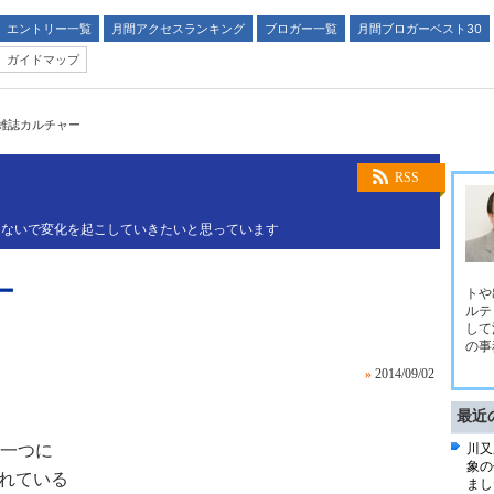
エントリー一覧
月間アクセスランキング
ブロガー一覧
月間ブロガーベスト30
ガイドマップ
の雑誌カルチャー
RSS
つないで変化を起こしていきたいと思っています
ー
トや
ルテ
して
の事
»
2014/09/02
最近
一つに
川又
象の
されている
まし