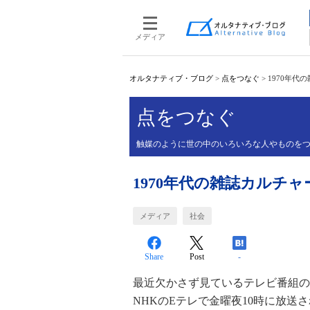
メディア
オルタナティブ・ブログ
>
点をつなぐ
>
1970年代
点をつなぐ
触媒のように世の中のいろいろな人やものを
1970年代の雑誌カルチャ
メディア
社会
Share
Post
-
最近欠かさず見ているテレビ番組の
NHKのEテレで金曜夜10時に放送