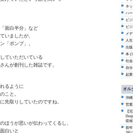
ネッ
ハー
ビジネ
ビジ
「面白半分」など
メディ
ていましたが、
人生 
ン「ポンプ」。
出版 
本 (
していただいている
社会 
さんが創刊した雑誌です。
自分史
起業
れるように
オル
のこと。
沖縄
に先取りしていたのですね。
営業
【完
De
収候
のほうが思いが伝わってくるし、
前年
面白いと
3社