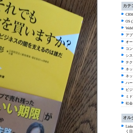
カテ
CRM
OS 
Web
アプ
オー
コン
シス
テク
ネッ
ネッ
ハー
ビジネ
ミド
社会 
オル
Li
く日