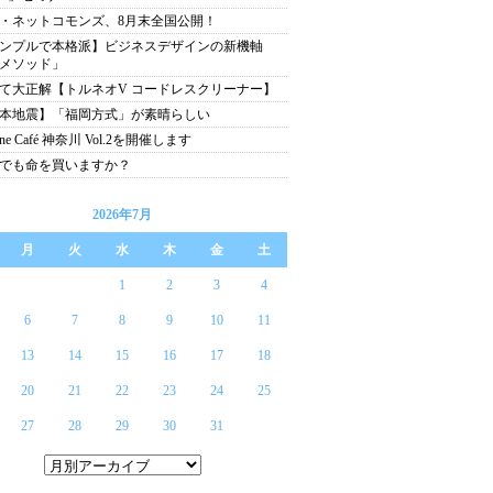
・ネットコモンズ、8月末全国公開！
ンプルで本格派】ビジネスデザインの新機軸
メソッド」
て大正解【トルネオV コードレスクリーナー】
本地震】「福岡方式」が素晴らしい
tone Café 神奈川 Vol.2を開催します
でも命を買いますか？
2026年7月
月
火
水
木
金
土
1
2
3
4
6
7
8
9
10
11
13
14
15
16
17
18
20
21
22
23
24
25
27
28
29
30
31