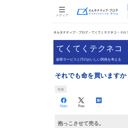
メディア
オルタナティブ・ブログ
>
てくてくテクネコ
>
それ
てくてくテクネコ
顧客サービスとITのおいしい関係を考える
それでも命を買いますか
社会
Share
Post
-
抱っこさせて売る。