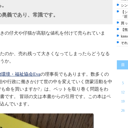
ち。
シン
【シ
の奥義であり、常識です。
「匠
買っ
【熊
きの仔犬や仔猫が高額な値札を付けて売られていま
kin
それ
たのか、売れ残って大きくなってしまったらどうなる
うか。
日
環境・福祉協会Eva
の理事長でもあります。数多くの
政治や行政に働きかけて世の中を変えていく啓蒙活動を中
5
でも命を買いますか?」は、ペットを取り巻く問題をわ
12
書です。 冒頭の文は本書からの引用です。この本はペ
19
込んでいます。
26