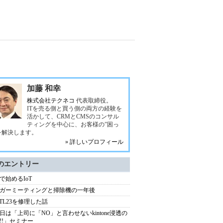
加藤 和幸
株式会社テクネコ
代表取締役。
ITを売る側と買う側の両方の経験を
活かして、CRMとCMSのコンサル
ティングを中心に、お客様の”困っ
を解決します。
» 詳しいプロフィール
のエントリー
Sで始めるIoT
ガーミーティングと掃除機の一年後
 HTL23を修理した話
2日は「上司に「NO」と言わせないkintone浸透の
!!」セミナー