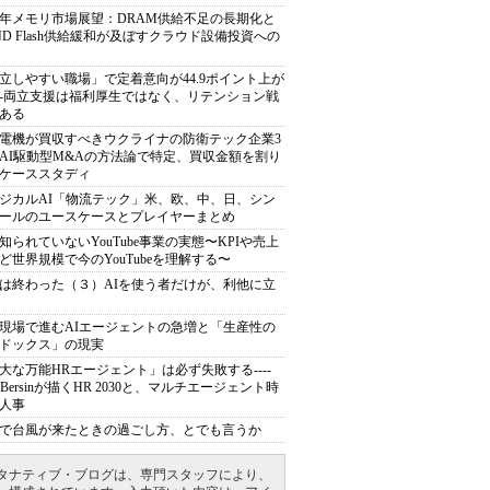
27年メモリ市場展望：DRAM供給不足の長期化と
ND Flash供給緩和が及ぼすクラウド設備投資への
立しやすい職場」で定着意向が44.9ポイント上が
---両立支援は福利厚生ではなく、リテンション戦
ある
電機が買収すべきウクライナの防衛テック企業3
AI駆動型M&Aの方法論で特定、買収金額を割り
ケーススタディ
ジカルAI「物流テック」米、欧、中、日、シン
ールのユースケースとプレイヤーまとめ
知られていないYouTube事業の実態〜KPIや売上
ど世界規模で今のYouTubeを理解する〜
は終わった（３）AIを使う者だけが、利他に立
現場で進むAIエージェントの急増と「生産性の
ドックス」の現実
大な万能HRエージェント」は必ず失敗する----
sh Bersinが描くHR 2030と、マルチエージェント時
人事
で台風が来たときの過ごし方、とでも言うか
タナティブ・ブログは、専門スタッフにより、