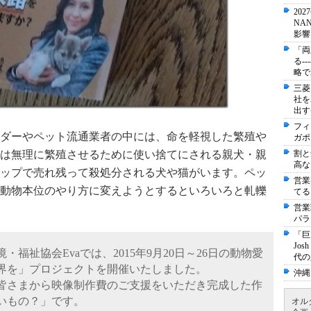
20
NA
影響
「両
る-
略で
三菱
社を
出す
フィ
ダーやペット流通業者の中には、命を軽視した繁殖や
ガポ
割と
は無理に繁殖させるために使い捨てにされる親犬・親
高な
ップで売れ残って殺処分される犬や猫がいます。ペッ
営業
動物本位のやり方に変えようとするといろいろと軋轢
てる
営業
パラ
「巨
Jo
福祉協会Evaでは、2015年9月20日～26日の動物愛
代の
界を」プロジェクトを開催いたしました。
沖縄
皆さまから映像制作費のご支援をいただき完成した作
いもの？」です。
オル