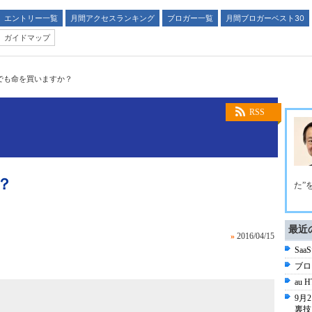
エントリー一覧
月間アクセスランキング
ブロガー一覧
月間ブロガーベスト30
ガイドマップ
でも命を買いますか？
RSS
？
た”
最近
»
2016/04/15
Saa
ブロ
au
9月
裏技