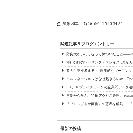
加藤 和幸
2016/04/15 16:34:39
関連記事＆ブログエントリー
野良犬がいなくなって気づいたこと――
神社の杜のワーキング・プレイス 8MATO 
熊の生態を考える ～ 理想的なゾーニン
ハルシネーションはなぜ起きるのか Ope
IPA、サプライチェーンの企業間データ連
事例から学ぶ『特権アクセス管理』
PR(Kee
「プロンプトが面倒」の悲鳴を解消！ A
最新の投稿