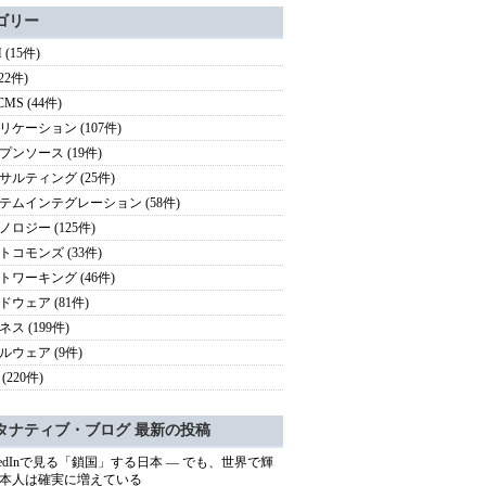
ゴリー
 (15件)
(22件)
CMS (44件)
リケーション (107件)
プンソース (19件)
サルティング (25件)
テムインテグレーション (58件)
ノロジー (125件)
トコモンズ (33件)
トワーキング (46件)
ドウェア (81件)
ス (199件)
ルウェア (9件)
(220件)
タナティブ・ブログ 最新の投稿
nkedInで見る「鎖国」する日本 ― でも、世界で輝
本人は確実に増えている