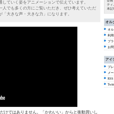
企画
通していく姿をアニメーションで伝えています。
ティ
一人でも多くの方にご覧いただき、ぜひ考えていただ
本記
散が「大きな声・大きな力」になります。
オル
オル
利用
プラ
お問
アイ
プレ
メー
RSS
Twitt
だけではありません。「かわいい」からと衝動買いし