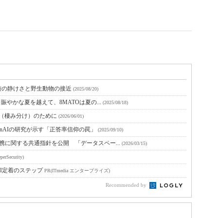
街の静けさと野生動物の接近
(2025/08/20)
賑やかな夏を越えて、8MATOは夏の...
(2025/08/18)
グ（棲み分け）のために
(2026/06/01)
nAIの研究が示す「正答率信仰の罠」
(2025/09/10)
携に関する共通指針を公開 「データスペー...
(2026/03/15)
perSecurity)
I定着のステップ
PR(ITmedia エンタープライズ)
Recommended by