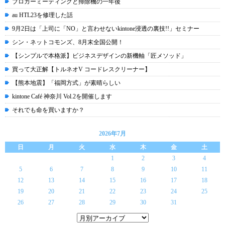
ブロガーミーティングと掃除機の一年後
au HTL23を修理した話
9月2日は「上司に「NO」と言わせないkintone浸透の裏技!!」セミナー
シン・ネットコモンズ、8月末全国公開！
【シンプルで本格派】ビジネスデザインの新機軸「匠メソッド」
買って大正解【トルネオV コードレスクリーナー】
【熊本地震】「福岡方式」が素晴らしい
kintone Café 神奈川 Vol.2を開催します
それでも命を買いますか？
2026年7月
日
月
火
水
木
金
土
1
2
3
4
5
6
7
8
9
10
11
12
13
14
15
16
17
18
19
20
21
22
23
24
25
26
27
28
29
30
31