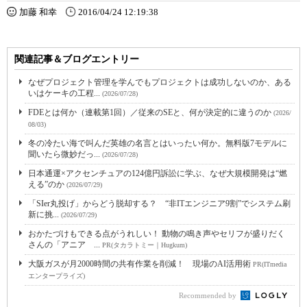
加藤 和幸
2016/04/24 12:19:38
関連記事＆ブログエントリー
なぜプロジェクト管理を学んでもプロジェクトは成功しないのか、ある
いはケーキの工程...
(2026/07/28)
FDEとは何か（連載第1回）／従来のSEと、何が決定的に違うのか
(2026/
08/03)
冬の冷たい海で叫んだ英雄の名言とはいったい何か。無料版7モデルに
聞いたら微妙だっ...
(2026/07/28)
日本通運×アクセンチュアの124億円訴訟に学ぶ、なぜ大規模開発は“燃
える”のか
(2026/07/29)
「SIer丸投げ」からどう脱却する？ “非ITエンジニア9割”でシステム刷
新に挑...
(2026/07/29)
おかたづけもできる点がうれしい！ 動物の鳴き声やセリフが盛りだく
さんの「アニア ...
PR(タカラトミー｜Hugkum)
大阪ガスが月2000時間の共有作業を削減！ 現場のAI活用術
PR(ITmedia
エンタープライズ)
Recommended by