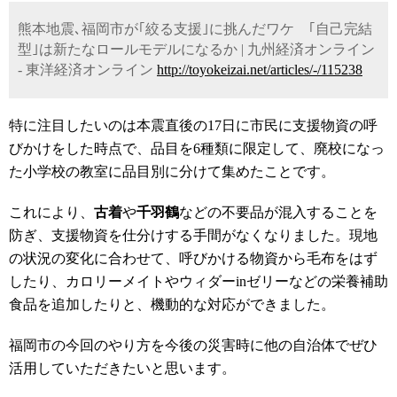
熊本地震､福岡市が｢絞る支援｣に挑んだワケ ｢自己完結
型｣は新たなロールモデルになるか | 九州経済オンライン
- 東洋経済オンライン
http://toyokeizai.net/articles/-/115238
特に注目したいのは本震直後の17日に市民に支援物資の呼
びかけをした時点で、品目を6種類に限定して、廃校になっ
た小学校の教室に品目別に分けて集めたことです。
これにより、
古着
や
千羽鶴
などの不要品が混入することを
防ぎ、支援物資を仕分けする手間がなくなりました。現地
の状況の変化に合わせて、呼びかける物資から毛布をはず
したり、カロリーメイトやウィダーinゼリーなどの栄養補助
食品を追加したりと、機動的な対応ができました。
福岡市の今回のやり方を今後の災害時に他の自治体でぜひ
活用していただきたいと思います。