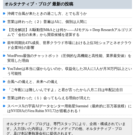
オルタナティブ・ブログ 最新の投稿
沖縄で台風が来たときの過ごし方、とでも言うか
営業は終わった（２）普遍はAIに、個別は人間に
【完全解説】AI駆動型M&Aとは何か――AIモデル＋Deep Researchアルゴリズ
ムで「会社の未来」から買収候補を逆算する
前年同期比43%成長、世界クラウド市場における上位3社シェアとネオクラウ
ド企業9社の影響
WordPress最強のチャットボット（圧倒的な高機能と高性能、業界最安値）を
実現した理由
YouTuberは本当に儲からないのか。収益化した20人に1人が月30万円以上とい
う可能性
台風への備えと、未来への備え
「ご年配には難しいんですよ」と君が言ったから八月二日は年配記念日
営業は終わった（１）会ってもらえる理由が消えた
スペースXの宇宙AIデータセンター用衛星Starmind（最終的に百万基規模）に
はNVIDIAのVera Rubin NVL72が搭載される！
オルタナティブ・ブログは、専門スタッフにより、企画・構成されていま
す。入力頂いた内容は、アイティメディアの他、オルタナティブ・ブロ
グ、及び本記事執筆会社に提供されます。