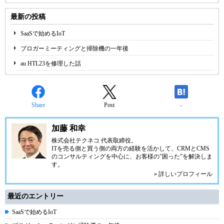
最新の投稿
SaaSで始めるIoT
ブロガーミーティングと掃除機の一年後
au HTL23を修理した話
Share
Post
-
加藤 和幸
株式会社テクネコ
代表取締役。
ITを売る側と買う側の両方の経験を活かして、CRMとCMS
のコンサルティングを中心に、お客様の”困った”を解決しま
す。
» 詳しいプロフィール
最近のエントリー
SaaSで始めるIoT