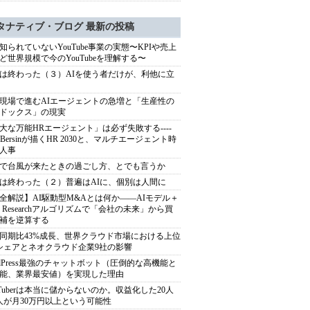
タナティブ・ブログ 最新の投稿
知られていないYouTube事業の実態〜KPIや売上
ど世界規模で今のYouTubeを理解する〜
は終わった（３）AIを使う者だけが、利他に立
現場で進むAIエージェントの急増と「生産性の
ドックス」の現実
大な万能HRエージェント」は必ず失敗する----
sh Bersinが描くHR 2030と、マルチエージェント時
人事
で台風が来たときの過ごし方、とでも言うか
は終わった（２）普遍はAIに、個別は人間に
全解説】AI駆動型M&Aとは何か――AIモデル＋
ep Researchアルゴリズムで「会社の未来」から買
補を逆算する
同期比43%成長、世界クラウド市場における上位
シェアとネオクラウド企業9社の影響
rdPress最強のチャットボット（圧倒的な高機能と
能、業界最安値）を実現した理由
uTuberは本当に儲からないのか。収益化した20人
人が月30万円以上という可能性