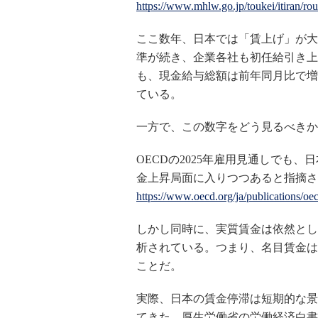
https://www.mhlw.go.jp/toukei/itiran/r
ここ数年、日本では「賃上げ」が大
準が続き、企業各社も初任給引き上
も、現金給与総額は前年同月比で増
ている。
一方で、この数字をどう見るべきか
OECDの2025年雇用見通しでも
金上昇局面に入りつつあると指摘さ
https://www.oecd.org/ja/publications/o
しかし同時に、実質賃金は依然とし
析されている。つまり、名目賃金は
ことだ。
実際、日本の賃金停滞は短期的な景
てきた。厚生労働省の労働経済白書