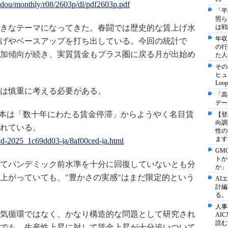
oudou/monthly/r08/2603p/dl/pdf2603p.pdf
「平
照ら
きなテーマになってきた。春闘では歴史的な賃上げ水
は戦
年収
げやベースアップを打ち出している。今回の統計で
の行
加傾向が続き、実質賃金もプラス圏に戻る月が出始め
た人
その
ヒュ
Lo
は慎重に考える必要がある。
「高
デー
、日本は「数十年にわたる賃金停滞」からようやく名目賃
【登
向調
れている。
性の
ます
ecd-2025_1c69dd03-ja/8af00ced-ja.html
GM
トか
てパンデミック前水準を十分に回復していないとも分
か」
上がっていても、"豊かさの実感"はまだ限定的という
AI
計編
る。
人事
気循環ではなく、かなり構造的な問題として研究され
AI
読む
でも、生産性上昇に対して賃金上昇が十分追いついて