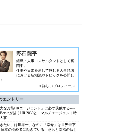
野石 龍平
組織・人事コンサルタントとして奮
闘中。
仕事や日常を通して感じる人事領域
における新潮流やトピックを公開し
！
» 詳しいプロフィール
のエントリー
大な万能HRエージェント」は必ず失敗する----
sh Bersinが描くHR 2030と、マルチエージェント時
人事
きたい」は世界一、なのに「幸せ」は世界最下
---日本の高齢者に起きている、意欲と幸福のねじ