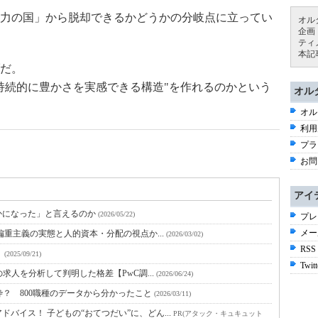
力の国」から脱却できるかどうかの分岐点に立ってい
オル
企画
ティ
本記
だ。
持続的に豊かさを実感できる構造"を作れるのかという
オル
オル
利用
プラ
お問
アイ
かになった」と言えるのか
(2026/05/22)
プレ
メー
重主義の実態と人的資本・分配の視点か...
(2026/03/02)
RSS
】
(2025/09/21)
Twitt
の求人を分析して判明した格差【PwC調...
(2026/06/24)
枠？ 800職種のデータから分かったこと
(2026/03/11)
バイス！ 子どもの“おてつだい”に、どん...
PR(アタック・キュキュット