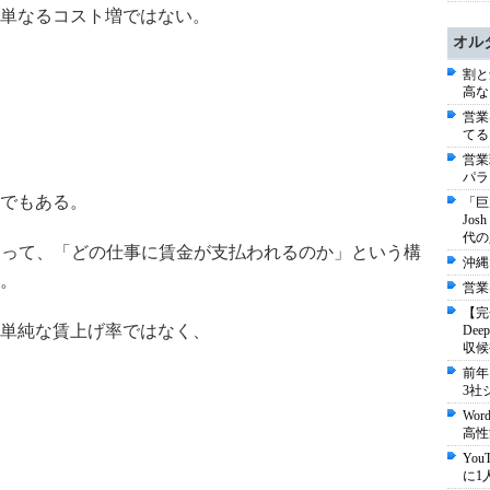
単なるコスト増ではない。
オル
割と
高な
営業
てる
営業
パラ
でもある。
「巨
Jo
代の
よって、「どの仕事に賃金が支払われるのか」という構
沖縄
。
営業
【完
単純な賃上げ率ではなく、
De
収候
前年
3社
Wo
高性
Yo
に1