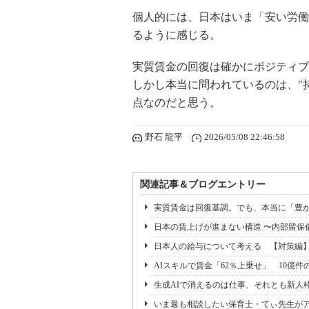
個人的には、日本はいま「安い労働
るように感じる。
実質賃金の回復は確かにポジティブ
しかし本当に問われているのは、"
点なのだと思う。
野石 龍平
2026/05/08 22:46:58
関連記事＆ブログエントリー
実質賃金は回復基調。でも、本当に「豊
日本の賃上げが進まない構造 〜内部留保偏
日本人の給与について考える 【対策編
AIスキルで賃金「62％上乗せ」 10億件
生成AIで消えるのは仕事、それとも新人
いま最も相談したい保育士・てぃ先生がアド