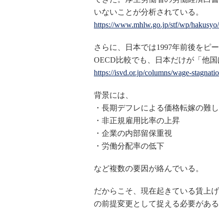
いないことが分析されている。
https://www.mhlw.go.jp/stf/wp/hakusyo
さらに、日本では1997年前後を
OECD比較でも、日本だけが「他
https://isvd.or.jp/columns/wage-stagnat
背景には、
・長期デフレによる価格転嫁の難し
・非正規雇用比率の上昇
・企業の内部留保重視
・労働分配率の低下
など複数の要因が絡んでいる。
だからこそ、現在起きている賃上げ
の前提変更として捉える必要がある