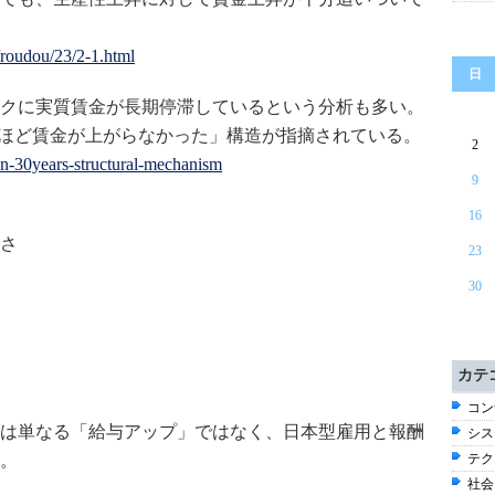
/roudou/23/2-1.html
日
ピークに実質賃金が長期停滞しているという分析も多い。
国ほど賃金が上がらなかった」構造が指摘されている。
2
ion-30years-structural-mechanism
9
16
さ
23
30
カテ
コン
は単なる「給与アップ」ではなく、日本型雇用と報酬
シス
。
テク
社会 