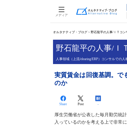
メディア
オルタナティブ・ブログ
>
野石龍平の人事/ＩＴコン
野石龍平の人事/Ｉ
人事領域（上流/elearing/ERP）コンサル
実質賃金は回復基調。で
のか
Share
Post
-
厚生労働省が公表した毎月勤労統計
入っているのかを考える上で非常に