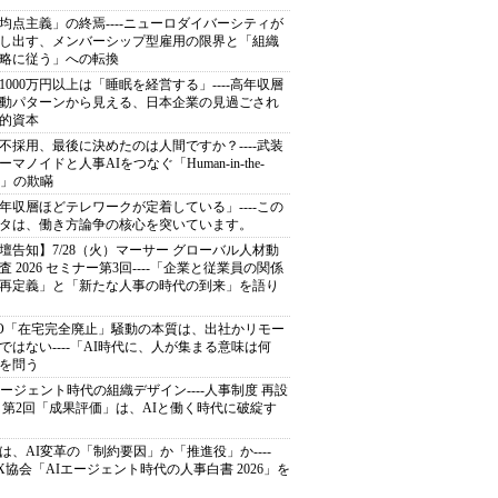
均点主義」の終焉----ニューロダイバーシティが
し出す、メンバーシップ型雇用の限界と「組織
略に従う」への転換
1000万円以上は「睡眠を経営する」----高年収層
動パターンから見える、日本企業の見過ごされ
的資本
不採用、最後に決めたのは人間ですか？----武装
ーマノイドと人事AIをつなぐ「Human-in-the-
op」の欺瞞
年収層ほどテレワークが定着している」----この
タは、働き方論争の核心を突いています。
壇告知】7/28（火）マーサー グローバル人材動
査 2026 セミナー第3回----「企業と従業員の関係
再定義」と「新たな人事の時代の到来」を語り
O「在宅完全廃止」騒動の本質は、出社かリモー
ではない----「AI時代に、人が集まる意味は何
を問う
エージェント時代の組織デザイン----人事制度 再設
 第2回「成果評価」は、AIと働く時代に破綻す
は、AI変革の「制約要因」か「推進役」か----
CX協会「AIエージェント時代の人事白書 2026」を