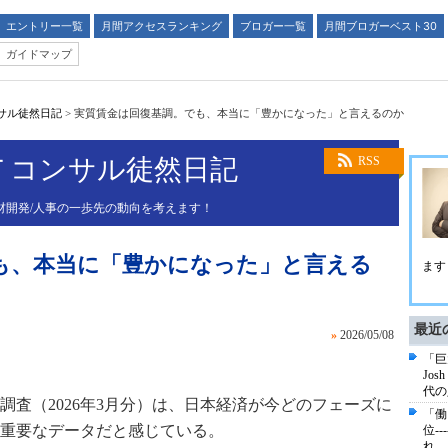
エントリー一覧
月間アクセスランキング
ブロガー一覧
月間ブロガーベスト30
ガイドマップ
サル徒然日記
>
実質賃金は回復基調。でも、本当に「豊かになった」と言えるのか
Ｔコンサル徒然日記
RSS
での人材開発/人事の一歩先の動向を考えます！
も、本当に「豊かになった」と言える
ます
最近
»
2026/05/08
「巨
Jo
代の
調査（2026年3月分）は、日本経済が今どのフェーズに
「働
重要なデータだと感じている。
位-
れ