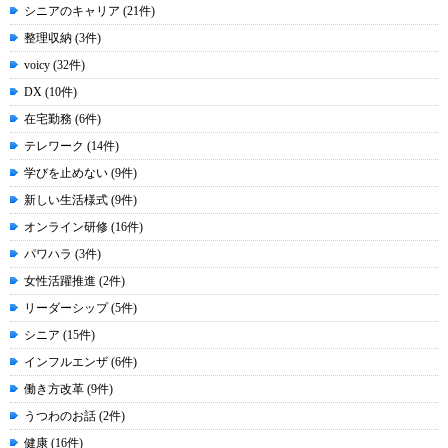
シニアのキャリア (21件)
整理収納 (3件)
voicy (32件)
DX (10件)
在宅勤務 (6件)
テレワーク (14件)
学びを止めない (9件)
新しい生活様式 (9件)
オンライン研修 (16件)
パワハラ (3件)
女性活躍推進 (2件)
リーダーシップ (5件)
シニア (15件)
インフルエンザ (6件)
働き方改革 (9件)
うつわのお話 (2件)
健康 (16件)