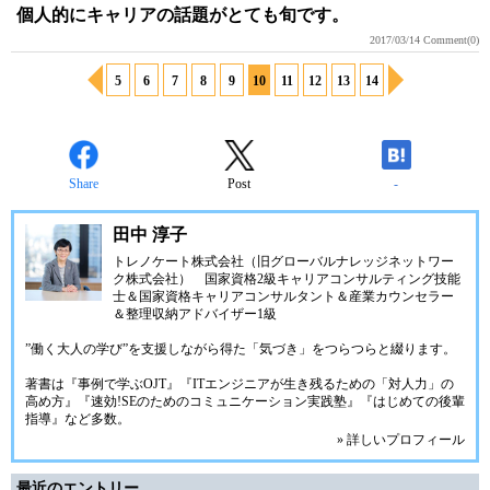
個人的にキャリアの話題がとても旬です。
2017/03/14
Comment(0)
5
6
7
8
9
10
11
12
13
14
Share
Post
-
田中 淳子
トレノケート株式会社（旧グローバルナレッジネットワー
ク株式会社）
国家資格2級キャリアコンサルティング技能
士＆国家資格キャリアコンサルタント＆産業カウンセラー
＆整理収納アドバイザー1級
”働く大人の学び”を支援しながら得た「気づき」をつらつらと綴ります。
著書は『事例で学ぶOJT』『ITエンジニアが生き残るための「対人力」の
高め方』『速効!SEのためのコミュニケーション実践塾』『はじめての後輩
指導』など多数。
» 詳しいプロフィール
最近のエントリー