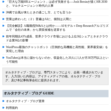
「巨大な万能HRエージェント」は必ず失敗する----Josh Bersinが描くHR 2030
と、マルチエージェント時代の人事
沖縄で台風が来たときの過ごし方、とでも言うか
営業は終わった（２）普遍はAIに、個別は人間に
【完全解説】AI駆動型M&Aとは何か――AIモデル＋Deep Researchアルゴリズ
ムで「会社の未来」から買収候補を逆算する
前年同期比43%成長、世界クラウド市場における上位3社シェアとネオクラウ
ド企業9社の影響
WordPress最強のチャットボット（圧倒的な高機能と高性能、業界最安値）を
実現した理由
YouTuberは本当に儲からないのか。収益化した20人に1人が月30万円以上とい
う可能性
オルタナティブ・ブログは、専門スタッフにより、企画・構成されていま
す。入力頂いた内容は、アイティメディアの他、オルタナティブ・ブロ
グ、及び本記事執筆会社に提供されます。
オルタナティブ・ブログ GUIDE
オルタナティブ・ブログ憲章
利用規約