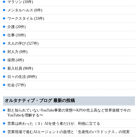
マラソン (10件)
メンタルヘルス (6件)
ワークスタイル (33件)
介護 (20件)
仕事 (10件)
大人の学び (527件)
対人力 (9件)
採用 (4件)
新入社員 (96件)
日々の生活 (89件)
社会 (57件)
オルタナティブ・ブログ 最新の投稿
割と知られていないYouTube事業の実態〜KPIや売上高など世界規模で今の
YouTubeを理解する〜
営業は終わった（３）AIを使う者だけが、利他に立てる
営業現場で進むAIエージェントの急増と「生産性のパラドックス」の現実