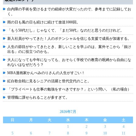
白内障の手術を受けるまでの経緯が大変だったので、参考までに記録してお
く。
雨の日も風の日も続けに続けて放送1000回。
「もう50代だし」じゃなくて、「まだ50代」なのだと思うのだけれど。
新入社員がやってきた！人のポテンシャルを信じる支援で成長が加速する。
人生の節目がやってきたとき、新しいことを学ぶのは、案外そこから「抜け
出る」のに役立つのかも。
大人になっても中年になっても、おそらく学校での教育の呪縛から自由にな
れないはなぜだろう？
MBA漫画家かんべみのりさんの人生がすごい！
紅白歌合戦に見るシニアの活躍と世代交代のこと。
「プライベートも仕事の勉強をすべきですか？」という問い。（私の場合）
管理職に課せられることが多すぎて。
2026年7月
日
月
火
水
木
金
土
1
2
3
4
5
6
7
8
9
10
11