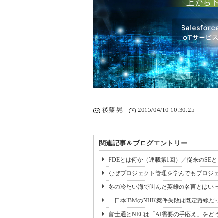
後藤 晃
2015/04/10 10:30:25
関連記事＆ブログエントリー
FDEとは何か（連載第1回）／従来のSE
なぜプロジェクト管理を学んでもプロジェ
冬の冷たい海で叫んだ英雄の名言とはいっ
「日本IBMのNHK案件失敗は既定路線だ
富士通とNECは「AI需要の手応え」をどう