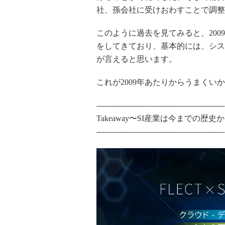
社、孫会社に受けおわすことで調整
このように過去を見てみると、20
をしてきており、基本的には、シス
が言えると思います。
これが2009年あたりからうまくい
---------------------------------------------------
Takeaway〜SI産業は今までの
---------------------------------------------------