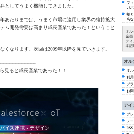
フィ
弁としてうまく機能してきました。
ガポ
割と
09年あたりまでは、うまく市場に適用し業界の維持拡大
高な
テム開発需要は高まり成長産業であった！ということ
オル
企画
ティ
本記
かなくなります。次回は2009年以降を見ていきます。
オル
------------------------
歴史から見ると成長産業であった！！
オル
利用
------------------------
プラ
お問
アイ
プレ
メー
RSS