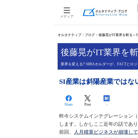
メディア
オルタナティブ・ブログ
>
後藤晃がIT業界を斬る～Tak
後藤晃がIT業界を斬る～
業界を変える!! MBAホルダーが、FACTとロ
SI産業は斜陽産業ではな
Share
Post
-
昨今システムインテグレーション（
します。しかしここ近年の話であり
前回、
人月積算ビジネスが崩壊して