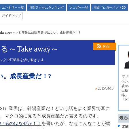
エントリー一覧
月間アクセスランキング
ブロガー一覧
月間ブロガーベスト30
ガイドマップ
e away～
>
SI産業は斜陽産業ではない。成長産業だ！?
Take away～
RSS
ジックでIT業界を切り裂きます。
い。成長産業だ！?
ブザ
ベン
攻め
»
2015/04/10
出版
略』
「ビ
SI）業界は、斜陽産業だ！という話をよく業界で耳に
、マクロ的に見ると成長産業だと言えるのです。
最近
いるのはなぜか！！
を書いたが
、なぜこんなことが続
常駐