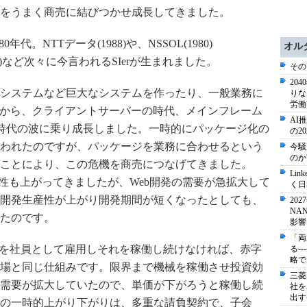
をうまく商売に結びつかせ成長してきました。
80年代。
NTTデータ(1988)や、NSSOL(1980)
オル
K(1969)など次々に今言われるSIerが生まれました。
その
20
システムなど巨大なシステムを作ったり、一般業務に
りな
労働
こから、クライアントサーバーの時代、メインフレーム
AI
の時代の波に乗り成長しました。一時的にパッケージ化の
の2
われたのですが、パッケージを業務に合わせるという
今騒
のか
ことにより、この危機を商売につなげてきました。
Li
産性も上がってきましたが、Web開発の需要が急拡大して
く日
開発生産性が上がり開発期間が短くなったとしても、
20
NA
たのです。
影響
「両
アを社員として雇用しそれを稼働し続けなければ、赤字
る-
略で
場と同じ仕組みです。限界まで機械を稼働させ投資効
三菱
需要が拡大していたので、単価が下がろうと稼働し続
社を
出す
の一時的上がり下がりは、多重な請負契約で、子会