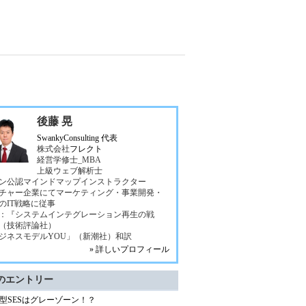
後藤 晃
SwankyConsulting 代表
株式会社
フレクト
経営学修士_MBA
上級ウェブ解析士
ン公認マインドマップインストラクター
チャー企業にてマーケティング・事業開発・
のIT戦略に従事
：『システムインテグレーション再生の戦
（技術評論社）
ジネスモデルYOU」（新潮社）和訳
» 詳しいプロフィール
のエントリー
型SESはグレーゾーン！？