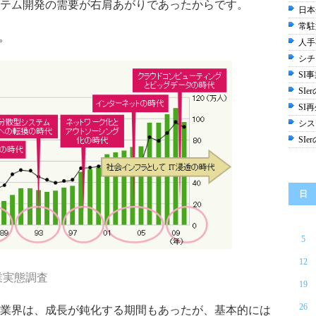
テム開発の需要が右肩あがりであったからです。
日本
常駐
。
人手
シチ
SI
SI
SI
シス
SI
日
5
12
業実態調査
19
26
業界は、成長が鈍化する期間もあったが、基本的には