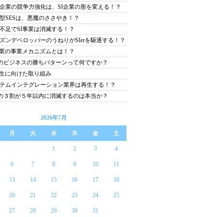
企業の競争力強化は、SI企業の形を変える！？
型SESは、悪魔のささやき！？
不足でSI事業は消滅する！？
ズンデベロッパーのうねりがSIerを駆逐する！？
事業の事業メカニズムとは！？
erのビジネスの勝ちパターンって何ですか？
再生に向けた取り組み
テムインテグレーション業界は再生する！？
erの３割が５年以内に消滅するのは本当か？
2026年7月
月
火
水
木
金
土
1
2
3
4
6
7
8
9
10
11
13
14
15
16
17
18
20
21
22
23
24
25
27
28
29
30
31