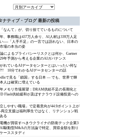
タナティブ・ブログ 最新の投稿
「なんて」が、切り捨てているものについて
40年、事務職は437万人余り、AI人材は339万人足
い----「人手不足」の一言では語れない、日本の
市場の本当の姿
推論によるプライバシーリスクとは何か、Gartner
029年予測から考える企業のAIガバナンス
がれているAIデータセンターとはいったい何な
?!! 10分でわかるAIデータセンターの話
nkedInで見る「鎖国」する日本 ― でも、世界で輝
本人は確実に増えている
27年メモリ市場展望：DRAM供給不足の長期化と
ND Flash供給緩和が及ぼすクラウド設備投資への
立しやすい職場」で定着意向が44.9ポイント上が
---両立支援は福利厚生ではなく、リテンション戦
ある
電機が買収すべきウクライナの防衛テック企業3
AI駆動型M&Aの方法論で特定、買収金額を割り
ケーススタディ