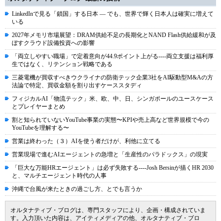
LinkedInで見る「鎖国」する日本 ― でも、世界で輝く日本人は確実に増えて
いる
2027年メモリ市場展望：DRAM供給不足の長期化とNAND Flash供給緩和が及
ぼすクラウド設備投資への影響
「両立しやすい職場」で定着意向が44.9ポイント上がる----両立支援は福利厚
生ではなく、リテンション戦略である
三菱電機が買収すべきウクライナの防衛テック企業3社をAI駆動型M&Aの方
法論で特定、買収金額を割り出すケーススタディ
フィジカルAI「物流テック」米、欧、中、日、シンガポールのユースケース
とプレイヤーまとめ
割と知られていないYouTube事業の実態〜KPIや売上高など世界規模で今の
YouTubeを理解する〜
営業は終わった（３）AIを使う者だけが、利他に立てる
営業現場で進むAIエージェントの急増と「生産性のパラドックス」の現実
「巨大な万能HRエージェント」は必ず失敗する----Josh Bersinが描くHR 2030
と、マルチエージェント時代の人事
沖縄で台風が来たときの過ごし方、とでも言うか
オルタナティブ・ブログは、専門スタッフにより、企画・構成されていま
す。入力頂いた内容は、アイティメディアの他、オルタナティブ・ブロ