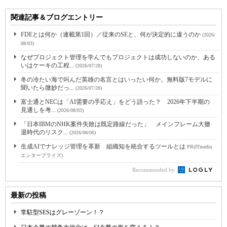
関連記事＆ブログエントリー
FDEとは何か（連載第1回）／従来のSEと、何が決定的に違うのか
(2026/
08/03)
なぜプロジェクト管理を学んでもプロジェクトは成功しないのか、ある
いはケーキの工程...
(2026/07/28)
冬の冷たい海で叫んだ英雄の名言とはいったい何か。無料版7モデルに
聞いたら微妙だっ...
(2026/07/28)
富士通とNECは「AI需要の手応え」をどう語った？ 2026年下半期の
見通しを考...
(2026/08/03)
「日本IBMのNHK案件失敗は既定路線だった」 メインフレーム大撤
退時代のリスク...
(2026/08/06)
生成AIでナレッジ管理を革新 組織知を統合するツールとは
PR(ITmedia
エンタープライズ)
Recommended by
最新の投稿
常駐型SESはグレーゾーン！？