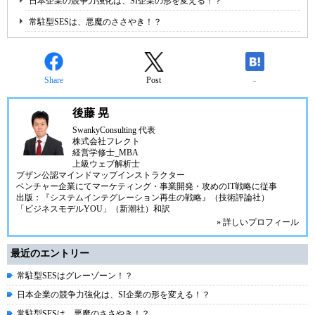
日本企業の競争力強化は、SI企業の形を変える！？
常駐型SESは、悪魔のささやき！？
Share
Post
-
後藤 晃
SwankyConsulting 代表
株式会社
フレクト
経営学修士_MBA
上級ウェブ解析士
ブザン公認マインドマップインストラクター
ベンチャー企業にてマーケティング・事業開発・攻めのIT戦略に従事
出版：『システムインテグレーション再生の戦略』（技術評論社）
「ビジネスモデルYOU」（新潮社）和訳
» 詳しいプロフィール
最近のエントリー
常駐型SESはグレーゾーン！？
日本企業の競争力強化は、SI企業の形を変える！？
常駐型SESは、悪魔のささやき！？