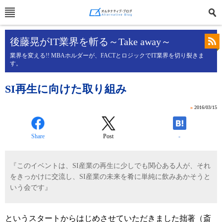
後藤晃がIT業界を斬る～Take away～
業界を変える!! MBAホルダーが、FACTとロジックでIT業界を切り裂きま
す。
SI再生に向けた取り組み
»
2016/03/15
Share
Post
-
『このイベントは、SI産業の再生に少しでも関心ある人が、それ
をきっかけに交流し、SI産業の未来を肴に単純に飲みあかそうと
いう会です』
というスタートからはじめさせていただきました拙著（斎