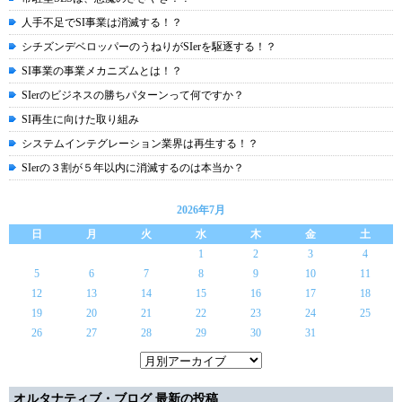
人手不足でSI事業は消滅する！？
シチズンデベロッパーのうねりがSIerを駆逐する！？
SI事業の事業メカニズムとは！？
SIerのビジネスの勝ちパターンって何ですか？
SI再生に向けた取り組み
システムインテグレーション業界は再生する！？
SIerの３割が５年以内に消滅するのは本当か？
2026年7月
日
月
火
水
木
金
土
1
2
3
4
5
6
7
8
9
10
11
12
13
14
15
16
17
18
19
20
21
22
23
24
25
26
27
28
29
30
31
オルタナティブ・ブログ 最新の投稿