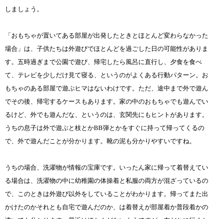
しましょう。
「おもちゃが置いてある部屋が出発したときとほとんど変わらなかった
場合」は、子供たちは外遊びでほとんどを過ごした日の可能性がありま
す。五時過ぎまで公園で遊び、帰宅したら風呂に直行し、夕食を食べ
て、テレビを少しだけ見て寝る、というのがよくある行動パターン。お
もちゃのある部屋で遊ぶヒマはないわけです。ただ、途中まで外で遊ん
でその後、帰宅するケースもあります。家の中のおもちゃでも遊んでい
るけど、外でも遊んだな、というのは、玄関先にもヒントがあります。
うちの息子は外で遊ぶと枝とかBB弾とかをすぐに持って帰ってくるの
で、外で遊んだことが分かります。靴の泥も分かりやすいですね。
うちの場合、洗濯物が情報の宝庫です。いったん家に帰って着替えてい
る場合は、洗濯物の中に幼稚園の体操着と私服の両方が混ざっているの
で、このときは外遊び以外をしていることがわかります。帰ってまた出
かけたのかそれとも自宅で遊んだのか、は着替えが部屋着か普段着かの