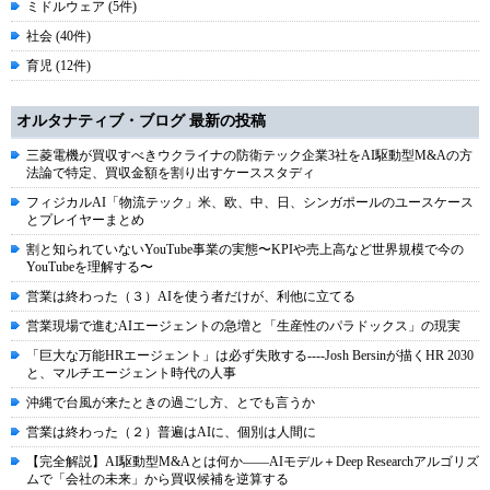
ミドルウェア (5件)
社会 (40件)
育児 (12件)
オルタナティブ・ブログ 最新の投稿
三菱電機が買収すべきウクライナの防衛テック企業3社をAI駆動型M&Aの方
法論で特定、買収金額を割り出すケーススタディ
フィジカルAI「物流テック」米、欧、中、日、シンガポールのユースケース
とプレイヤーまとめ
割と知られていないYouTube事業の実態〜KPIや売上高など世界規模で今の
YouTubeを理解する〜
営業は終わった（３）AIを使う者だけが、利他に立てる
営業現場で進むAIエージェントの急増と「生産性のパラドックス」の現実
「巨大な万能HRエージェント」は必ず失敗する----Josh Bersinが描くHR 2030
と、マルチエージェント時代の人事
沖縄で台風が来たときの過ごし方、とでも言うか
営業は終わった（２）普遍はAIに、個別は人間に
【完全解説】AI駆動型M&Aとは何か――AIモデル＋Deep Researchアルゴリズ
ムで「会社の未来」から買収候補を逆算する