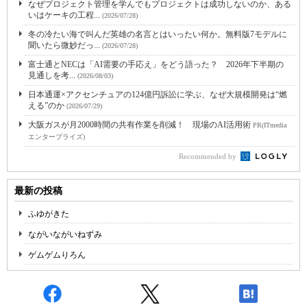
なぜプロジェクト管理を学んでもプロジェクトは成功しないのか、ある
いはケーキの工程...
(2026/07/28)
冬の冷たい海で叫んだ英雄の名言とはいったい何か。無料版7モデルに
聞いたら微妙だっ...
(2026/07/28)
富士通とNECは「AI需要の手応え」をどう語った？ 2026年下半期の
見通しを考...
(2026/08/03)
日本通運×アクセンチュアの124億円訴訟に学ぶ、なぜ大規模開発は“燃
える”のか
(2026/07/29)
大阪ガスが月2000時間の共有作業を削減！ 現場のAI活用術
PR(ITmedia
エンタープライズ)
Recommended by
最新の投稿
ふゆがきた
ながいながいねずみ
ゲムゲムりろん