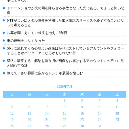
事はできない
ドローンショウが火の雨を降らせる事故となった先にある、ちょっと怖い想
像
NTTがついにメタル設備を利用した加入電話のサービスを終了することにな
って考えること
片耳が聞こえにくい状況を抱えて6年目
車の運転をしなくなった
SNSに流れてくる心地よい画像ばかりポストしているアカウントをフォロー
することがバックドアになるかもしれない件
SNSに増殖する「郷愁を誘う旧い画像をお届けするアカウント」の所々に見
え隠れする謎
教えて下さい界隈に広がるトンチキ展開を愉しむ
2026年7月
日
月
火
水
木
金
土
1
2
3
4
5
6
7
8
9
10
11
12
13
14
15
16
17
18
19
20
21
22
23
24
25
26
27
28
29
30
31