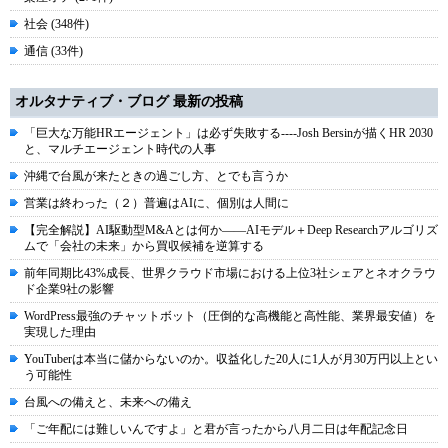
社会 (348件)
通信 (33件)
オルタナティブ・ブログ 最新の投稿
「巨大な万能HRエージェント」は必ず失敗する----Josh Bersinが描くHR 2030
と、マルチエージェント時代の人事
沖縄で台風が来たときの過ごし方、とでも言うか
営業は終わった（２）普遍はAIに、個別は人間に
【完全解説】AI駆動型M&Aとは何か――AIモデル＋Deep Researchアルゴリズ
ムで「会社の未来」から買収候補を逆算する
前年同期比43%成長、世界クラウド市場における上位3社シェアとネオクラウ
ド企業9社の影響
WordPress最強のチャットボット（圧倒的な高機能と高性能、業界最安値）を
実現した理由
YouTuberは本当に儲からないのか。収益化した20人に1人が月30万円以上とい
う可能性
台風への備えと、未来への備え
「ご年配には難しいんですよ」と君が言ったから八月二日は年配記念日