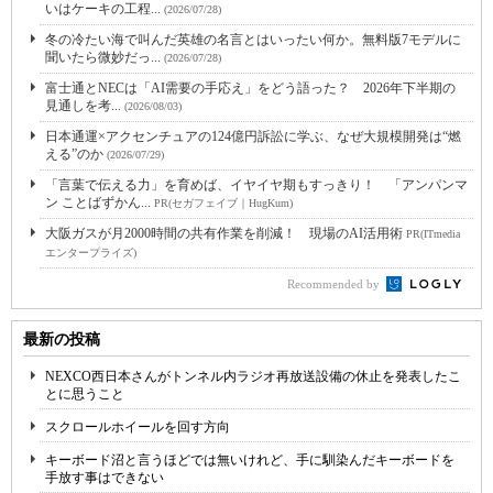
いはケーキの工程...
(2026/07/28)
冬の冷たい海で叫んだ英雄の名言とはいったい何か。無料版7モデルに
聞いたら微妙だっ...
(2026/07/28)
富士通とNECは「AI需要の手応え」をどう語った？ 2026年下半期の
見通しを考...
(2026/08/03)
日本通運×アクセンチュアの124億円訴訟に学ぶ、なぜ大規模開発は“燃
える”のか
(2026/07/29)
「言葉で伝える力」を育めば、イヤイヤ期もすっきり！ 「アンパンマ
ン ことばずかん...
PR(セガフェイブ｜HugKum)
大阪ガスが月2000時間の共有作業を削減！ 現場のAI活用術
PR(ITmedia
エンタープライズ)
Recommended by
最新の投稿
NEXCO西日本さんがトンネル内ラジオ再放送設備の休止を発表したこ
とに思うこと
スクロールホイールを回す方向
キーボード沼と言うほどでは無いけれど、手に馴染んだキーボードを
手放す事はできない