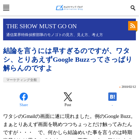
THE SHOW MUST GO ON
通信業界特殊偵察部隊のモノゴトの見方、見え方、考え方
結論を言うには早すぎるのですが、ワタ
シ、とりあえずGoogle Buzzってさっぱり
解らんのですよ
マーケティング全般
»
2010/02/12
Share
Post
-
ワタシのGmailの画面に遂に現れました。例のGoogle Buzz。
まぁとりあえず画面を眺めつつちょっとだけ触ってみたん
ですが・・・ で、何かしら結論めいた事を言うのは時期