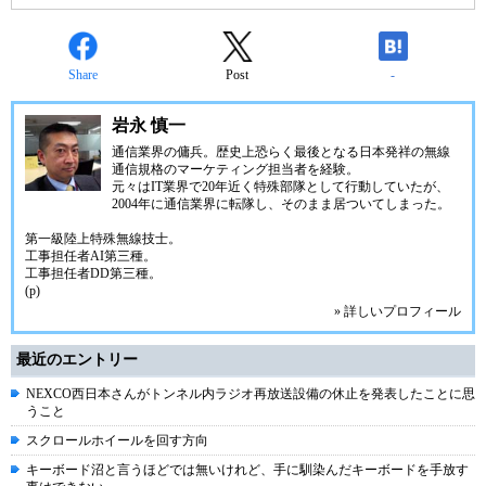
Share
Post
-
岩永 慎一
通信業界の傭兵。歴史上恐らく最後となる日本発祥の無線
通信規格のマーケティング担当者を経験。
元々はIT業界で20年近く特殊部隊として行動していたが、
2004年に通信業界に転隊し、そのまま居ついてしまった。
第一級陸上特殊無線技士。
工事担任者AI第三種。
工事担任者DD第三種。
(p)
» 詳しいプロフィール
最近のエントリー
NEXCO西日本さんがトンネル内ラジオ再放送設備の休止を発表したことに思
うこと
スクロールホイールを回す方向
キーボード沼と言うほどでは無いけれど、手に馴染んだキーボードを手放す