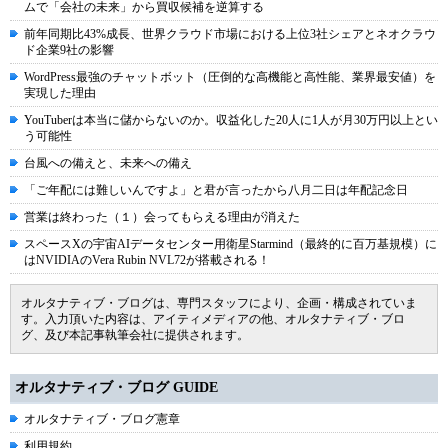
ムで「会社の未来」から買収候補を逆算する
前年同期比43%成長、世界クラウド市場における上位3社シェアとネオクラウ
ド企業9社の影響
WordPress最強のチャットボット（圧倒的な高機能と高性能、業界最安値）を
実現した理由
YouTuberは本当に儲からないのか。収益化した20人に1人が月30万円以上とい
う可能性
台風への備えと、未来への備え
「ご年配には難しいんですよ」と君が言ったから八月二日は年配記念日
営業は終わった（１）会ってもらえる理由が消えた
スペースXの宇宙AIデータセンター用衛星Starmind（最終的に百万基規模）に
はNVIDIAのVera Rubin NVL72が搭載される！
オルタナティブ・ブログは、専門スタッフにより、企画・構成されていま
す。入力頂いた内容は、アイティメディアの他、オルタナティブ・ブロ
グ、及び本記事執筆会社に提供されます。
オルタナティブ・ブログ GUIDE
オルタナティブ・ブログ憲章
利用規約