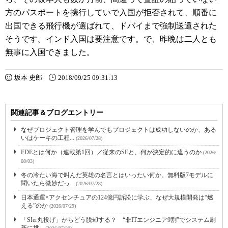
方のパスポートを携行していで入国が拒否されて、順番に
出国できる飛行機が選ばれて、ドバイまで強制送還された
そうです。インド入国は要注意です。で、昨晩は二人とも
無事に入国できました。
坂本 史郎
2018/09/25 09:31:13
関連記事＆ブログエントリー
なぜプロジェクト管理を学んでもプロジェクトは成功しないのか、ある
いはケーキの工程...
(2026/07/28)
FDEとは何か（連載第1回）／従来のSEと、何が決定的に違うのか
(2026/
08/03)
冬の冷たい海で叫んだ英雄の名言とはいったい何か。無料版7モデルに
聞いたら微妙だっ...
(2026/07/28)
日本通運×アクセンチュアの124億円訴訟に学ぶ、なぜ大規模開発は“燃
える”のか
(2026/07/29)
「SIer丸投げ」からどう脱却する？ “非ITエンジニア9割”でシステム刷