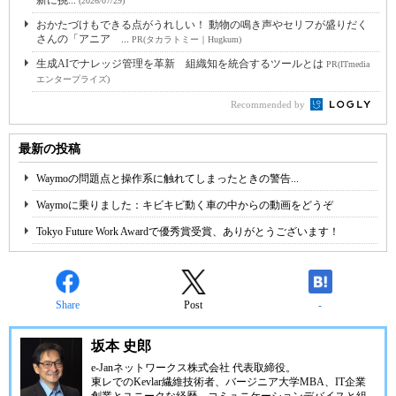
新に挑...
(2026/07/29)
おかたづけもできる点がうれしい！ 動物の鳴き声やセリフが盛りだく
さんの「アニア ...
PR(タカラトミー｜Hugkum)
生成AIでナレッジ管理を革新 組織知を統合するツールとは
PR(ITmedia
エンタープライズ)
Recommended by
最新の投稿
Waymoの問題点と操作系に触れてしまったときの警告...
Waymoに乗りました：キビキビ動く車の中からの動画をどうぞ
Tokyo Future Work Awardで優秀賞受賞、ありがとうございます！
Share
Post
-
坂本 史郎
e-Janネットワークス株式会社
代表取締役。
東レでのKevlar繊維技術者、
バージニア大学MBA
、IT企業