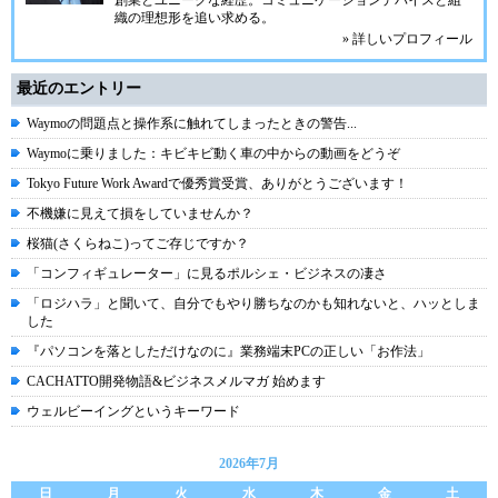
創業とユニークな経歴。
コミュニケーション
デバイスと組
織の理想形を追い求める。
» 詳しいプロフィール
最近のエントリー
Waymoの問題点と操作系に触れてしまったときの警告...
Waymoに乗りました：キビキビ動く車の中からの動画をどうぞ
Tokyo Future Work Awardで優秀賞受賞、ありがとうございます！
不機嫌に見えて損をしていませんか？
桜猫(さくらねこ)ってご存じですか？
「コンフィギュレーター」に見るポルシェ・ビジネスの凄さ
「ロジハラ」と聞いて、自分でもやり勝ちなのかも知れないと、ハッとしま
した
『パソコンを落としただけなのに』業務端末PCの正しい「お作法」
CACHATTO開発物語&ビジネスメルマガ 始めます
ウェルビーイングというキーワード
2026年7月
日
月
火
水
木
金
土