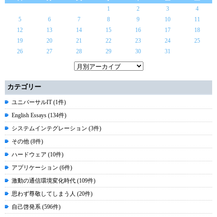
1
2
3
4
5
6
7
8
9
10
11
12
13
14
15
16
17
18
19
20
21
22
23
24
25
26
27
28
29
30
31
カテゴリー
ユニバーサルIT (1件)
English Essays (134件)
システムインテグレーション (3件)
その他 (8件)
ハードウェア (10件)
アプリケーション (6件)
激動の通信環境変化時代 (109件)
思わず尊敬してしまう人 (20件)
自己啓発系 (596件)