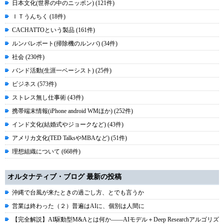
日本文化(世界の中のニッポン) (121件)
ＩＴうんちく (18件)
CACHATTOという製品 (161件)
ルンバレポート(掃除機のルンバ) (34件)
社会 (230件)
バンド活動(生涯一ベーシスト) (25件)
ビジネス (573件)
ストレス無し仕事術 (43件)
携帯端末情報(iPhone android WMほか) (252件)
インド文化(結婚式やジョークなど) (43件)
アメリカ文化(TED TalksやMBAなど) (51件)
理想組織について (668件)
オルタナティブ・ブログ 最新の投稿
沖縄で台風が来たときの過ごし方、とでも言うか
営業は終わった（２）普遍はAIに、個別は人間に
【完全解説】AI駆動型M&Aとは何か――AIモデル＋Deep Researchアルゴリズ