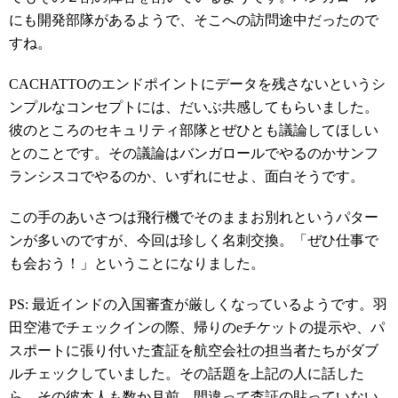
にも開発部隊があるようで、そこへの訪問途中だったので
すね。
CACHATTOのエンドポイントにデータを残さないというシ
ンプルなコンセプトには、だいぶ共感してもらいました。
彼のところのセキュリティ部隊とぜひとも議論してほしい
とのことです。その議論はバンガロールでやるのかサンフ
ランシスコでやるのか、いずれにせよ、面白そうです。
この手のあいさつは飛行機でそのままお別れというパター
ンが多いのですが、今回は珍しく名刺交換。「ぜひ仕事で
も会おう！」ということになりました。
PS: 最近インドの入国審査が厳しくなっているようです。羽
田空港でチェックインの際、帰りのeチケットの提示や、パ
スポートに張り付いた査証を航空会社の担当者たちがダブ
ルチェックしていました。その話題を上記の人に話した
ら、その彼本人も数か月前、間違って査証の貼っていない