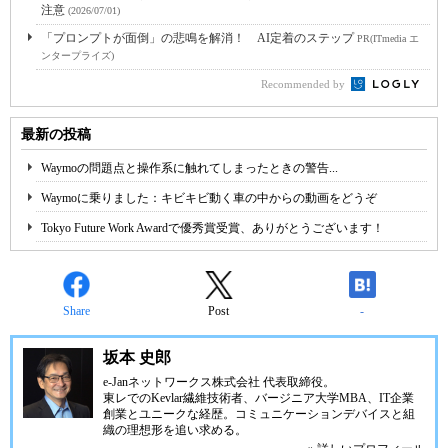
注意
(2026/07/01)
「プロンプトが面倒」の悲鳴を解消！ AI定着のステップ
PR(ITmedia エ
ンタープライズ)
Recommended by
最新の投稿
Waymoの問題点と操作系に触れてしまったときの警告...
Waymoに乗りました：キビキビ動く車の中からの動画をどうぞ
Tokyo Future Work Awardで優秀賞受賞、ありがとうございます！
Share
Post
-
坂本 史郎
e-Janネットワークス株式会社
代表取締役。
東レでのKevlar繊維技術者、
バージニア大学MBA
、IT企業
創業とユニークな経歴。
コミュニケーション
デバイスと組
織の理想形を追い求める。