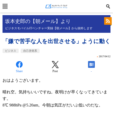
坂本史郎の【朝メール】より
ビジネスモバイルITベンチャー実録【朝メール】から抜粋します
「嫌で苦手な人を出世させる」ように動く
ビジネス
自己啓発系
»
2017/04/12
Share
Post
-
おはようございます。
晴れ空。気持ちいいですね。夜明けが早くなってきていま
す。
8℃ 988hPa @5.20am。今朝は気圧がだいぶ低いのだな。