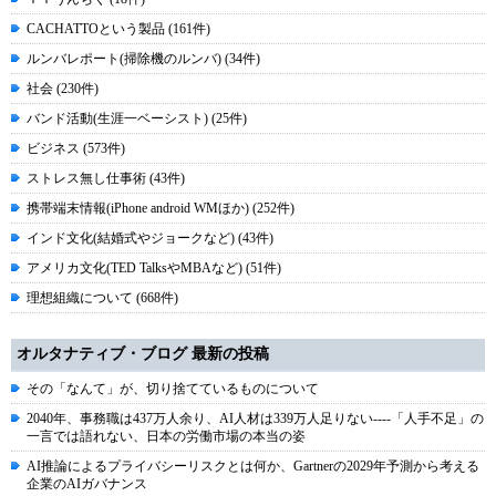
CACHATTOという製品 (161件)
ルンバレポート(掃除機のルンバ) (34件)
社会 (230件)
バンド活動(生涯一ベーシスト) (25件)
ビジネス (573件)
ストレス無し仕事術 (43件)
携帯端末情報(iPhone android WMほか) (252件)
インド文化(結婚式やジョークなど) (43件)
アメリカ文化(TED TalksやMBAなど) (51件)
理想組織について (668件)
オルタナティブ・ブログ 最新の投稿
その「なんて」が、切り捨てているものについて
2040年、事務職は437万人余り、AI人材は339万人足りない----「人手不足」の
一言では語れない、日本の労働市場の本当の姿
AI推論によるプライバシーリスクとは何か、Gartnerの2029年予測から考える
企業のAIガバナンス