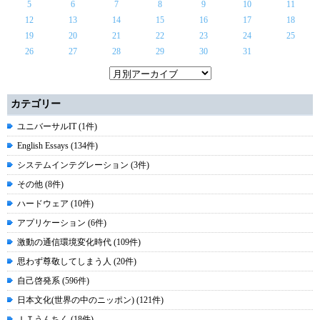
5
6
7
8
9
10
11
12
13
14
15
16
17
18
19
20
21
22
23
24
25
26
27
28
29
30
31
カテゴリー
ユニバーサルIT (1件)
English Essays (134件)
システムインテグレーション (3件)
その他 (8件)
ハードウェア (10件)
アプリケーション (6件)
激動の通信環境変化時代 (109件)
思わず尊敬してしまう人 (20件)
自己啓発系 (596件)
日本文化(世界の中のニッポン) (121件)
ＩＴうんちく (18件)