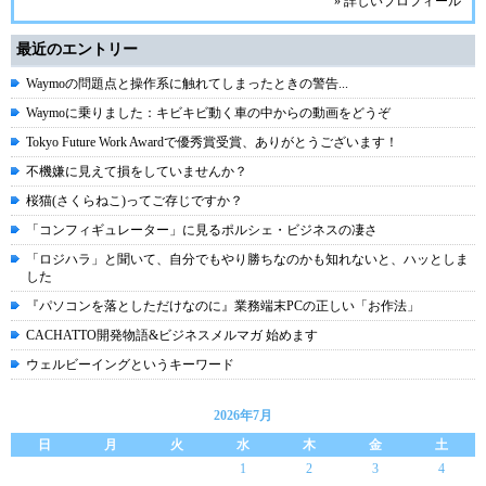
» 詳しいプロフィール
最近のエントリー
Waymoの問題点と操作系に触れてしまったときの警告...
Waymoに乗りました：キビキビ動く車の中からの動画をどうぞ
Tokyo Future Work Awardで優秀賞受賞、ありがとうございます！
不機嫌に見えて損をしていませんか？
桜猫(さくらねこ)ってご存じですか？
「コンフィギュレーター」に見るポルシェ・ビジネスの凄さ
「ロジハラ」と聞いて、自分でもやり勝ちなのかも知れないと、ハッとしま
した
『パソコンを落としただけなのに』業務端末PCの正しい「お作法」
CACHATTO開発物語&ビジネスメルマガ 始めます
ウェルビーイングというキーワード
2026年7月
日
月
火
水
木
金
土
1
2
3
4