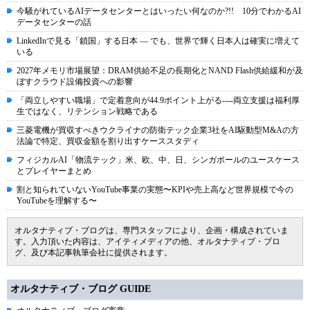
今騒がれているAIデータセンターとはいったい何なのか?!! 10分でわかるAI
データセンターの話
LinkedInで見る「鎖国」する日本 ― でも、世界で輝く日本人は確実に増えて
いる
2027年メモリ市場展望：DRAM供給不足の長期化とNAND Flash供給緩和が及
ぼすクラウド設備投資への影響
「両立しやすい職場」で定着意向が44.9ポイント上がる----両立支援は福利厚
生ではなく、リテンション戦略である
三菱電機が買収すべきウクライナの防衛テック企業3社をAI駆動型M&Aの方
法論で特定、買収金額を割り出すケーススタディ
フィジカルAI「物流テック」米、欧、中、日、シンガポールのユースケース
とプレイヤーまとめ
割と知られていないYouTube事業の実態〜KPIや売上高など世界規模で今の
YouTubeを理解する〜
オルタナティブ・ブログは、専門スタッフにより、企画・構成されていま
す。入力頂いた内容は、アイティメディアの他、オルタナティブ・ブロ
グ、及び本記事執筆会社に提供されます。
オルタナティブ・ブログ GUIDE