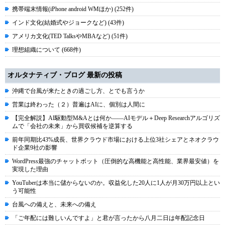
携帯端末情報(iPhone android WMほか) (252件)
インド文化(結婚式やジョークなど) (43件)
アメリカ文化(TED TalksやMBAなど) (51件)
理想組織について (668件)
オルタナティブ・ブログ 最新の投稿
沖縄で台風が来たときの過ごし方、とでも言うか
営業は終わった（２）普遍はAIに、個別は人間に
【完全解説】AI駆動型M&Aとは何か――AIモデル＋Deep Researchアルゴリズ
ムで「会社の未来」から買収候補を逆算する
前年同期比43%成長、世界クラウド市場における上位3社シェアとネオクラウ
ド企業9社の影響
WordPress最強のチャットボット（圧倒的な高機能と高性能、業界最安値）を
実現した理由
YouTuberは本当に儲からないのか。収益化した20人に1人が月30万円以上とい
う可能性
台風への備えと、未来への備え
「ご年配には難しいんですよ」と君が言ったから八月二日は年配記念日