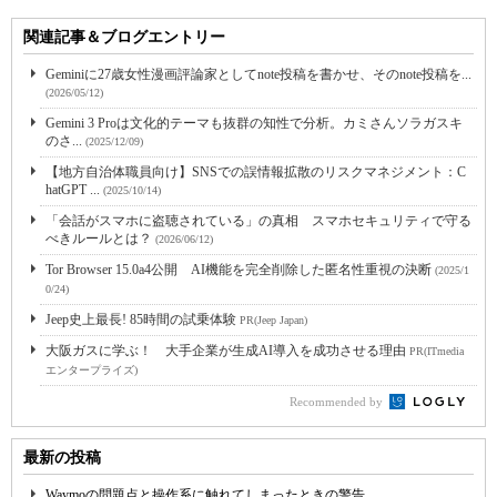
関連記事＆ブログエントリー
Geminiに27歳女性漫画評論家としてnote投稿を書かせ、そのnote投稿を...
(2026/05/12)
Gemini 3 Proは文化的テーマも抜群の知性で分析。カミさんソラガスキ
のさ...
(2025/12/09)
【地方自治体職員向け】SNSでの誤情報拡散のリスクマネジメント：C
hatGPT ...
(2025/10/14)
「会話がスマホに盗聴されている」の真相 スマホセキュリティで守る
べきルールとは？
(2026/06/12)
Tor Browser 15.0a4公開 AI機能を完全削除した匿名性重視の決断
(2025/1
0/24)
Jeep史上最長! 85時間の試乗体験
PR(Jeep Japan)
大阪ガスに学ぶ！ 大手企業が生成AI導入を成功させる理由
PR(ITmedia
エンタープライズ)
Recommended by
最新の投稿
Waymoの問題点と操作系に触れてしまったときの警告...