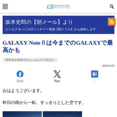
坂本史郎の【朝メール】より
ビジネスモバイルITベンチャー実録【朝メール】から抜粋します
GALAXY NoteⅡは今までのGALAXYで最
高かも
携帯端末情報(iPhone android WMほか)
»
2012/11/27
Share
Post
-
おはようございます。
昨日の雨から一転、すっきりとした空です。