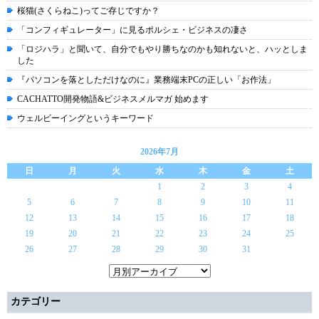
桜猫(さくらねこ)ってご存じですか？
「コンフィギュレーター」に見るポルシェ・ビジネスの凄さ
「ロジハラ」と聞いて、自分でもやり勝ちなのかも知れないと、ハッとしま
した
『パソコンを落としただけなのに』業務端末PCの正しい「お作法」
CACHATTO開発物語&ビジネスメルマガ 始めます
ウェルビーイングというキーワード
2026年7月
日
月
火
水
木
金
土
1
2
3
4
5
6
7
8
9
10
11
12
13
14
15
16
17
18
19
20
21
22
23
24
25
26
27
28
29
30
31
カテゴリー