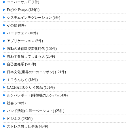
ユニバーサルIT (1件)
English Essays (134件)
システムインテグレーション (3件)
その他 (8件)
ハードウェア (10件)
アプリケーション (6件)
激動の通信環境変化時代 (109件)
思わず尊敬してしまう人 (20件)
自己啓発系 (596件)
日本文化(世界の中のニッポン) (121件)
ＩＴうんちく (18件)
CACHATTOという製品 (161件)
ルンバレポート(掃除機のルンバ) (34件)
社会 (230件)
バンド活動(生涯一ベーシスト) (25件)
ビジネス (573件)
ストレス無し仕事術 (43件)