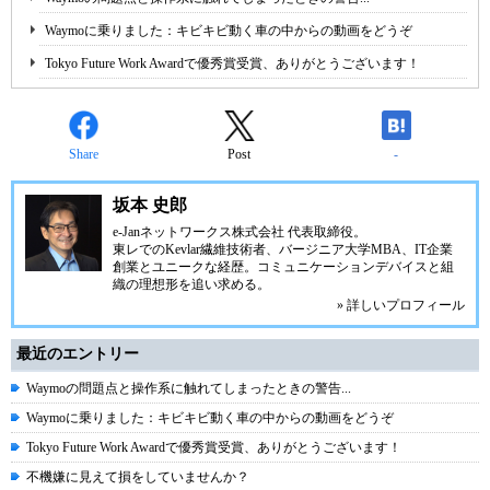
Waymoに乗りました：キビキビ動く車の中からの動画をどうぞ
Tokyo Future Work Awardで優秀賞受賞、ありがとうございます！
Share
Post
-
坂本 史郎
e-Janネットワークス株式会社
代表取締役。
東レでのKevlar繊維技術者、
バージニア大学MBA
、IT企業
創業とユニークな経歴。
コミュニケーション
デバイスと組
織の理想形を追い求める。
» 詳しいプロフィール
最近のエントリー
Waymoの問題点と操作系に触れてしまったときの警告...
Waymoに乗りました：キビキビ動く車の中からの動画をどうぞ
Tokyo Future Work Awardで優秀賞受賞、ありがとうございます！
不機嫌に見えて損をしていませんか？