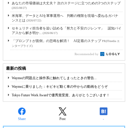
あなたの市場価値は大丈夫？ 次のステージに立つための3つのステップ
(2025/08/27)
米海軍、データとAIを軍事運用へ 判断の権限を現場へ委ねるガバナ
ンスとは
(2026/07/22)
セキュリティ担当者を追い詰める「努力と不安のジレンマ」 認知バイ
アスから解き明か...
(2026/06/17)
「プロンプトが面倒」の悲鳴を解消！ AI定着のステップ
PR(ITmedia エ
ンタープライズ)
Recommended by
最新の投稿
Waymoの問題点と操作系に触れてしまったときの警告...
Waymoに乗りました：キビキビ動く車の中からの動画をどうぞ
Tokyo Future Work Awardで優秀賞受賞、ありがとうございます！
Share
Post
-