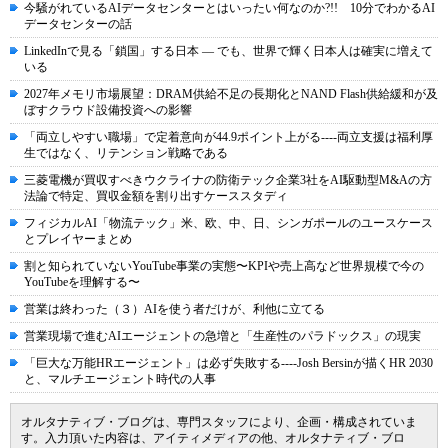
今騒がれているAIデータセンターとはいったい何なのか?!! 10分でわかるAI
データセンターの話
LinkedInで見る「鎖国」する日本 ― でも、世界で輝く日本人は確実に増えて
いる
2027年メモリ市場展望：DRAM供給不足の長期化とNAND Flash供給緩和が及
ぼすクラウド設備投資への影響
「両立しやすい職場」で定着意向が44.9ポイント上がる----両立支援は福利厚
生ではなく、リテンション戦略である
三菱電機が買収すべきウクライナの防衛テック企業3社をAI駆動型M&Aの方
法論で特定、買収金額を割り出すケーススタディ
フィジカルAI「物流テック」米、欧、中、日、シンガポールのユースケース
とプレイヤーまとめ
割と知られていないYouTube事業の実態〜KPIや売上高など世界規模で今の
YouTubeを理解する〜
営業は終わった（３）AIを使う者だけが、利他に立てる
営業現場で進むAIエージェントの急増と「生産性のパラドックス」の現実
「巨大な万能HRエージェント」は必ず失敗する----Josh Bersinが描くHR 2030
と、マルチエージェント時代の人事
オルタナティブ・ブログは、専門スタッフにより、企画・構成されていま
す。入力頂いた内容は、アイティメディアの他、オルタナティブ・ブロ