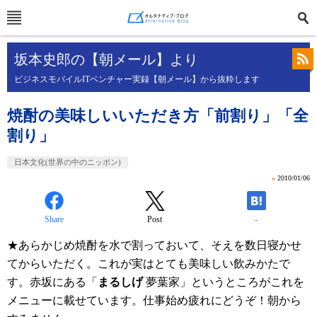
坂本史郎の【朝メール】より
ビジネスモバイルITベンチャー実録【朝メール】から抜粋します
焼酎の美味しいいただき方「前割り」「全
割り」
日本文化(世界の中のニッポン)
»
2010/01/06
Share
Post
-
★あらかじめ焼酎を水で割っておいて、そえを数日寝かせ
てからいただく。これが実はとても美味しい飲みかたで
す。赤坂にある「
まるしげ
夢葉家」というところがこれを
メニューに載せています。仕事始め疲れにどうぞ！朝から