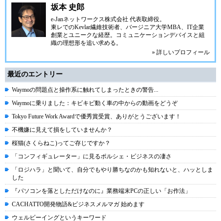
坂本 史郎
e-Janネットワークス株式会社
代表取締役。
東レでのKevlar繊維技術者、
バージニア大学MBA
、IT企業
創業とユニークな経歴。
コミュニケーション
デバイスと組
織の理想形を追い求める。
» 詳しいプロフィール
最近のエントリー
Waymoの問題点と操作系に触れてしまったときの警告...
Waymoに乗りました：キビキビ動く車の中からの動画をどうぞ
Tokyo Future Work Awardで優秀賞受賞、ありがとうございます！
不機嫌に見えて損をしていませんか？
桜猫(さくらねこ)ってご存じですか？
「コンフィギュレーター」に見るポルシェ・ビジネスの凄さ
「ロジハラ」と聞いて、自分でもやり勝ちなのかも知れないと、ハッとしま
した
『パソコンを落としただけなのに』業務端末PCの正しい「お作法」
CACHATTO開発物語&ビジネスメルマガ 始めます
ウェルビーイングというキーワード