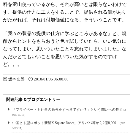
料を沢山使っているから、それが高いとは限らないわけで
す。提供の仕方に工夫をすることで、提供される側があり
がたがれば、それは付加価値になる、そういうことです。
「我々の製品の提供の仕方に学ぶところがあるな」と、焼
酎からヒントをもらおうと色々試していたら、いい気分に
なってしまい、思いついたことを忘れてしまいました。な
んだかとてもいいことを思いついた気がするのですけ
ど。。。
坂本 史郎
2010/01/06 06:00:00
関連記事＆ブログエントリー
「プライベートも仕事の勉強をすべきですか？」という問いへの答え
(2
025/11/19)
中国ヒト型ロボット新星X Square Robot。アリババ等から2億8,000...
(202
5/09/11)