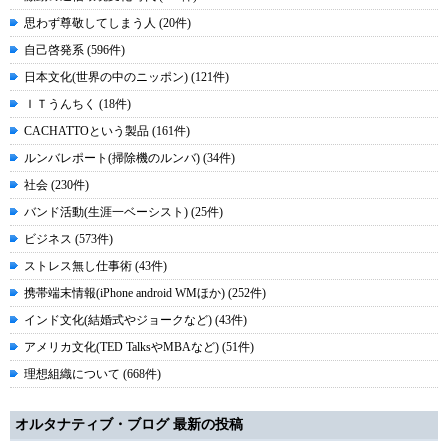
思わず尊敬してしまう人 (20件)
自己啓発系 (596件)
日本文化(世界の中のニッポン) (121件)
ＩＴうんちく (18件)
CACHATTOという製品 (161件)
ルンバレポート(掃除機のルンバ) (34件)
社会 (230件)
バンド活動(生涯一ベーシスト) (25件)
ビジネス (573件)
ストレス無し仕事術 (43件)
携帯端末情報(iPhone android WMほか) (252件)
インド文化(結婚式やジョークなど) (43件)
アメリカ文化(TED TalksやMBAなど) (51件)
理想組織について (668件)
オルタナティブ・ブログ 最新の投稿