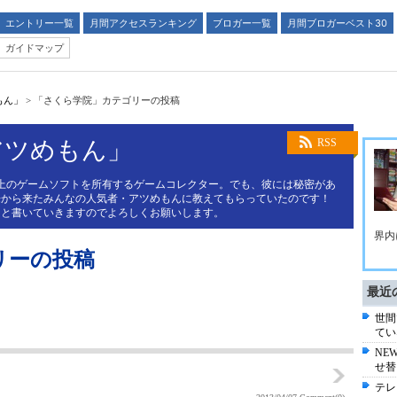
エントリー一覧
月間アクセスランキング
ブロガー一覧
月間ブロガーベスト30
ガイドマップ
もん」
>
「さくら学院」カテゴリーの投稿
アツめもん」
RSS
上のゲームソフトを所有するゲームコレクター。でも、彼には秘密があ
来から来たみんなの人気者・アツめもんに教えてもらっていたのです！
々と書いていきますのでよろしくお願いします。
界内
リーの投稿
最近
世間
てい
NE
せ替
た
テレ