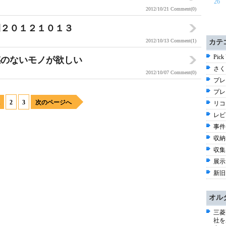
26
2012/10/21
Comment(0)
開２０１２１０１３
2012/10/13
Comment(1)
カテ
Pick
感のないモノが欲しい
さく
2012/10/07
Comment(0)
プレイ
プレ
1
2
3
次のページへ
リコ
レビ
事件 
収納 
収集 
展示 
新旧 
オル
三菱
社を