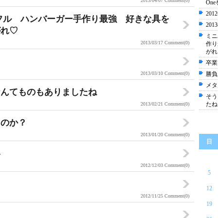
2013/04/07
Comment(0)
On
20
フル ハンバーガー手作り最強 好きな具を
20
がれ♡
ミニ
2013/03/17
Comment(0)
作り
がれ
卒業
2013/03/10
Comment(0)
勝負
メタ
なんてものもありましたね
そう
たね
2013/02/21
Comment(0)
るのか？
2013/01/20
Comment(0)
日
い
2012/12/03
Comment(0)
5
12
2012/11/25
Comment(0)
19