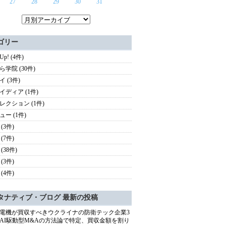
27
28
29
30
31
ゴリー
 Up! (4件)
ら学院 (30件)
 (3件)
イディア (1件)
レクション (1件)
ュー (1件)
(3件)
(7件)
(38件)
(3件)
(4件)
タナティブ・ブログ 最新の投稿
電機が買収すべきウクライナの防衛テック企業3
AI駆動型M&Aの方法論で特定、買収金額を割り