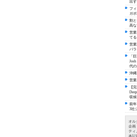
出す
フィ
ガポ
割と
高な
営業
てる
営業
パラ
「巨
Jo
代の
沖縄
営業
【完
De
収候
前年
3社
オル
企画
ティ
本記