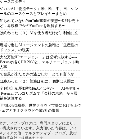
ケーススタディ
ジカルAI「物流テック」米、欧、中、日、シン
ールのユースケースとプレイヤーまとめ
知られていないYouTube事業の実態〜KPIや売上
ど世界規模で今のYouTubeを理解する〜
は終わった（３）AIを使う者だけが、利他に立
現場で進むAIエージェントの急増と「生産性の
ドックス」の現実
大な万能HRエージェント」は必ず失敗する----
sh Bersinが描くHR 2030と、マルチエージェント時
人事
で台風が来たときの過ごし方、とでも言うか
は終わった（２）普遍はAIに、個別は人間に
全解説】AI駆動型M&Aとは何か――AIモデル＋
ep Researchアルゴリズムで「会社の未来」から買
補を逆算する
同期比43%成長、世界クラウド市場における上位
シェアとネオクラウド企業9社の影響
タナティブ・ブログは、専門スタッフにより、
・構成されています。入力頂いた内容は、アイ
メディアの他、オルタナティブ・ブログ、及び
事執筆会社に提供されます。