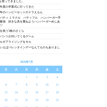
eを買ってきました。
12年度の卒業式に行ってきた
13年のハッピーセットのドラえもん
パティ ミラクル パティフル ハンバーガー手
最強 好きな具を重ねようハンバーガーめしあ
♡
を祝う5枚のさくら
パンツが付いてくるゲーム
ルギアライジングをキル
いえばバレンタインデーなんてものもありまし
2026年7月
月
火
水
木
金
土
1
2
3
4
6
7
8
9
10
11
13
14
15
16
17
18
20
21
22
23
24
25