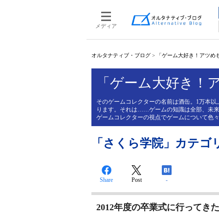
メディア
オルタナティブ・ブログ
>
「ゲーム大好き！アツめ
「ゲーム大好き！
そのゲームコレクターの名前は酒缶。1万本以
ります。それは……ゲームの知識は全部、未
ゲームコレクターの視点でゲームについて色
「さくら学院」カテゴ
Share
Post
-
2012年度の卒業式に行ってき