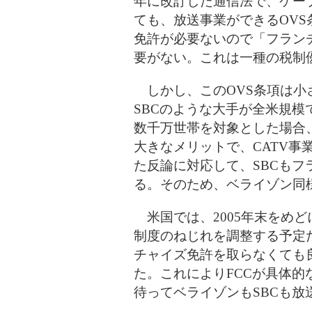
年に改訂した通信法で、ケー
ても、放送事業ができる
OV
免許が必要ないの
で「フラン
要がない。これは
一種の税制
しかし、このOVS条項は小
SBCのような大手が全米規模
数千万世帯を対象とした場合
大きなメリットで、CATV事
た反論に対応して、SBCもフ
る。そのため、ベライゾン同
米国では、2005年末をめど
制度のねじれを調整する予定
チャイズ免許を取らなくても
た。これによりFCCが具体的
待ってベライゾンもSBCも放