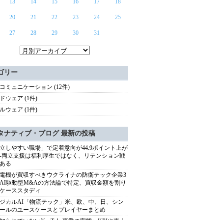
13
14
15
16
17
18
20
21
22
23
24
25
27
28
29
30
31
ゴリー
コミュニケーション (12件)
ドウェア (1件)
ルウェア (1件)
タナティブ・ブログ 最新の投稿
立しやすい職場」で定着意向が44.9ポイント上が
---両立支援は福利厚生ではなく、リテンション戦
ある
電機が買収すべきウクライナの防衛テック企業3
AI駆動型M&Aの方法論で特定、買収金額を割り
ケーススタディ
ジカルAI「物流テック」米、欧、中、日、シン
ールのユースケースとプレイヤーまとめ