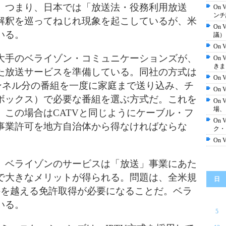
。つまり、日本では「放送法・役
務利用放送
On 
ンチ
解釈を巡ってねじれ現象を
起こしているが、米
On
いる。
議）
On 
手のベライゾン・コミュニケーションズが
、
On 
きま
た放送サービスを準備している。同社
の方式は
On
ンネル分の番組を一度に家庭ま
で送り込み、チ
On 
ボックス）で必要な番組を選ぶ
方式だ。これを
On
場、
この場合はCATVと同じ
ようにケーブル・フ
On 
事業許可を地方自治体
から得なければならな
ク・
On 
ベライゾンのサービスは「放送」事業に
あた
で大きなメリットが得られる。問
題は、全米規
日
件を越える免許取得が必
要になることだ。ベラ
いる。
5