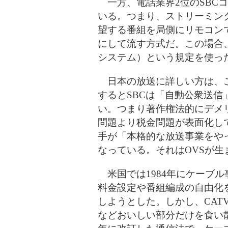
一方、電話業界2位のSBCコ
いる。つまり、ストリーミン
望する番組を局側にリモコン
にして流す方式だ。この場合
システム）という規定を使っ
日本の放送に詳しい方は、こ
するとSBCは「自動公衆送
い。つまり著作権法的にデメ
問題より税金問題が表面化して
手が「本格的な放送事業をや
なっている。それはOVSが生
米国では1984年にケーブ
料金設定や番組編成の自由化を
しようとした。しかし、CAT
などおいしい部分だけを食い