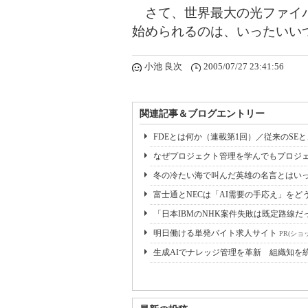
さて、世界最大の光ファイバ
始められるのは、いったいい
小池 良次
2005/07/27 23:41:56
関連記事＆ブログエントリー
FDEとは何か（連載第1回）／従来のSE
なぜプロジェクト管理を学んでもプロジェ
冬の冷たい海で叫んだ英雄の名言とはいっ
富士通とNECは「AI需要の手応え」をどう
「日本IBMのNHK案件失敗は既定路線だ
明日働ける単発バイト求人サイト
PR(ショ
生成AIでナレッジ管理を革新 組織知を