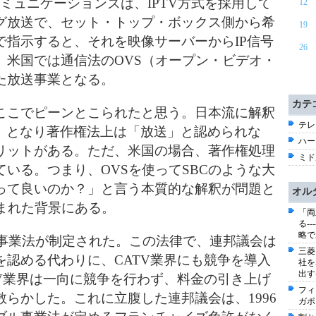
ミュニケーションズは、IPTV方式を採
用して
12
グ放送で、セット・トップ・ボックス側から
希
19
で指示すると、それを映像サーバーか
らIP信号
26
、米国では通信法のOVS（オ
ープン・ビデオ・
た放送事業となる。
カテ
こでピーンとこられたと思う。日本流に
解釈
テレ
信」となり著作権法上は「放送」と認
められな
ハー
リットがある。ただ、米国の場合
、著作権処理
ミド
いる。つまり、OVSを
使ってSBCのような大
って良いのか？」
と言う本質的な解釈が問題と
オル
まれた背景
にある。
「両
る-
略で
ル事業法が制定された。この法律で、連
邦議会は
三菱
認める代わりに、CATV
業界にも競争を導入
社を
出す
V業界は一向に競争
を行わず、料金の引き上げ
フィ
散らかした。
これに立腹した連邦議会は、1996
ガポ