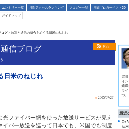
エントリー一覧
月間アクセスランキング
ブロガー一覧
月間ブロガーベスト30
ガイドマップ
ブログ
>
放送と通信の融合をめぐる日米のねじれ
報通信ブログ
RSS
追う
る日米のねじれ
究員
イン
経産
ライ
つ。
»
2005/07/27
最近
光ファイバー網を使った放送サービスが
見え
On
ァイバー放送を巡って日本でも、米国
でも制度
活用