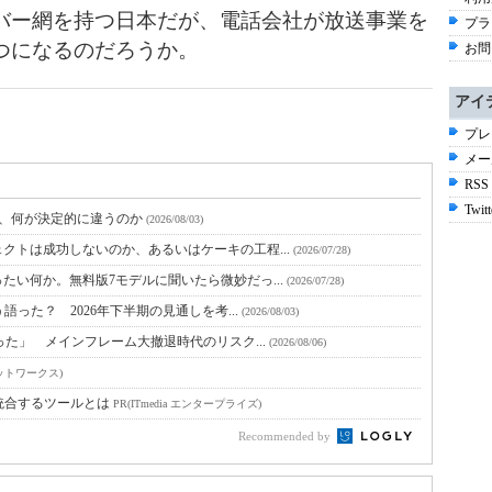
ー網を持つ日本だが、電話会社が放
送事業を
プラ
つになるのだろうか。
お問
アイ
プレ
メー
RSS
Twitt
と、何が決定的に違うのか
(2026/08/03)
クトは成功しないのか、あるいはケーキの工程...
(2026/07/28)
たい何か。無料版7モデルに聞いたら微妙だっ...
(2026/07/28)
語った？ 2026年下半期の見通しを考...
(2026/08/03)
った」 メインフレーム大撤退時代のリスク...
(2026/08/06)
ットワークス)
統合するツールとは
PR(ITmedia エンタープライズ)
Recommended by