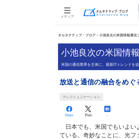
メディア
オルタナティブ・ブログ
>
小池良次の米国情報通信
小池良次の米国情
米国の通信業界を主体に、最新ITトレンドを
放送と通信の融合をめぐ
テレコミュニケーション
Share
Post
-
日本でも、米国でもいよいよ
ている。奇妙なことに、光フ