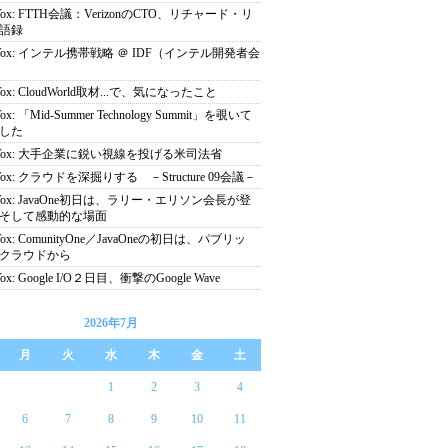
Vox: FTTH会議：VerizonのCTO、リチャード・リ
語録
 Vox: インテル携帯戦略 ＠ IDF（インテル開発者会
Vox: CloudWorld取材...で、気になったこと
Vox: 「Mid-Summer Technology Summit」を覗いて
した
 Vox: 大手企業に鋭い視線を投げる米司法省
Vox: クラウドを深掘りする －Structure 09会議－
 Vox: JavaOne初日は、ラリー・エリソン会長が登
そして感動的な場面
Vox: ComunityOne／JavaOneの初日は、パブリッ
クラウドから
Vox: Google I/O２日目、衝撃のGoogle Wave
2026年7月
月
火
水
木
金
土
1
2
3
4
6
7
8
9
10
11