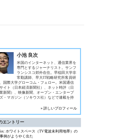
小池 良次
米国のインターネット、通信業界を
専門とするジャーナリスト。サンフ
ランシスコ郊外在住。早稲田大学非
常勤講師、早大IT戦略研究所客員研
、国際大学グローコム・フェロー。米国通信
サイト（日本経済新聞社）、ネット時評（日
業新聞）、映像新聞、オープン・エンタープ
ズ・マガジン（ソキウス社）などで連載を持
» 詳しいプロフィール
のエントリー
 Vox: ホワイトスペース（TV電波未利用地帯）の
事例がようやく出た