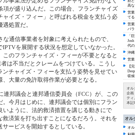
ブル
事業法が定めるフランチャイズ免許がなく
割と
高な
S条項が盛り込んだ。この場合、フランチャイズ
営業
チャイズ・フィー」と呼ばれる税金を支払う必
てる
優遇処置だ。
営業
パラ
「巨
さな通信事業者を対象に考えられたも
ので、
Jo
代の
でIPTVを展開する状況を想定
していなかった。
沖縄
、このフランチャイズ・フ
ィーが不要となると
営業
業者は不当だとクレー
ムをつけている。こうし
【完
ランチャイズ・フィー
を支払う姿勢を見せてい
De
収候
様、大量の免許
取得作業が必要となる。
オル
に連邦議会と連邦通信委員会（FCC）
が、この
企画
ティ
だ。今月はじめに、連邦議会
では個別にフラン
本記
良いように、法的救済措
置を講じる動きにで
な救済策を打ち出す
ことになるだろう。それを
オル
送サービスを開始
するとしている。
オル
利用