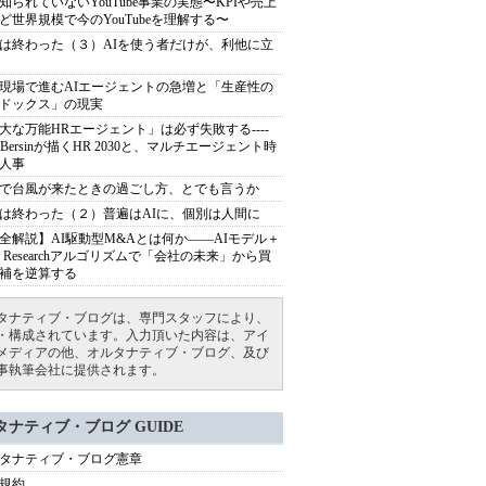
知られていないYouTube事業の実態〜KPIや売上
ど世界規模で今のYouTubeを理解する〜
は終わった（３）AIを使う者だけが、利他に立
現場で進むAIエージェントの急増と「生産性の
ドックス」の現実
大な万能HRエージェント」は必ず失敗する----
sh Bersinが描くHR 2030と、マルチエージェント時
人事
で台風が来たときの過ごし方、とでも言うか
は終わった（２）普遍はAIに、個別は人間に
全解説】AI駆動型M&Aとは何か――AIモデル＋
ep Researchアルゴリズムで「会社の未来」から買
補を逆算する
タナティブ・ブログは、専門スタッフにより、
・構成されています。入力頂いた内容は、アイ
メディアの他、オルタナティブ・ブログ、及び
事執筆会社に提供されます。
タナティブ・ブログ GUIDE
タナティブ・ブログ憲章
規約