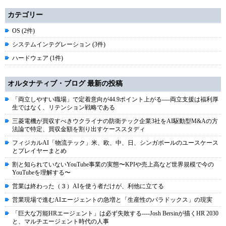
カテゴリー
OS (2件)
システムインテグレーション (3件)
ハードウェア (1件)
オルタナティブ・ブログ 最新の投稿
「両立しやすい職場」で定着意向が44.9ポイント上がる----両立支援は福利厚
生ではなく、リテンション戦略である
三菱電機が買収すべきウクライナの防衛テック企業3社をAI駆動型M&Aの方
法論で特定、買収金額を割り出すケーススタディ
フィジカルAI「物流テック」米、欧、中、日、シンガポールのユースケース
とプレイヤーまとめ
割と知られていないYouTube事業の実態〜KPIや売上高など世界規模で今の
YouTubeを理解する〜
営業は終わった（３）AIを使う者だけが、利他に立てる
営業現場で進むAIエージェントの急増と「生産性のパラドックス」の現実
「巨大な万能HRエージェント」は必ず失敗する----Josh Bersinが描くHR 2030
と、マルチエージェント時代の人事