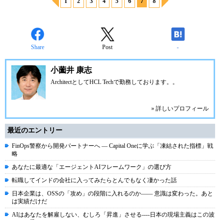
1
2
3
4
5
6
7
8
Share
Post
-
小薗井 康志
ArchitectとしてHCL Techで勤務しております。。
» 詳しいプロフィール
最近のエントリー
FinOps警察から開発パートナーへ ― Capital Oneに学ぶ「凍結された指標」戦
略
あなたに最適な「エージェントAIフレームワーク」の選び方
転職してインドの会社に入ってみたらとんでもなく凄かった話
日本企業は、OSSの「攻め」の段階に入れるのか―― 意識は変わった。あと
は実績だけだ
AIはあなたを解雇しない、むしろ「昇進」させる----日本の現場主義はこの波