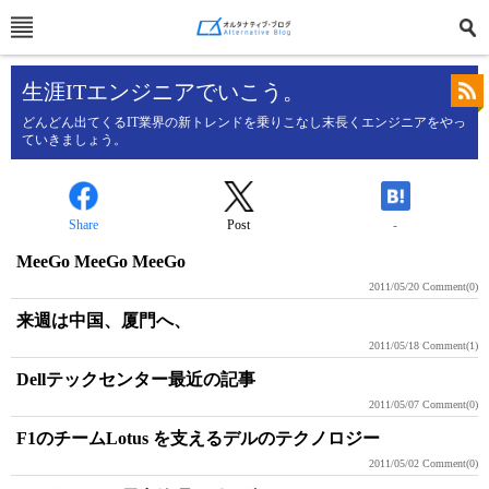
生涯ITエンジニアでいこう。
どんどん出てくるIT業界の新トレンドを乗りこなし末長くエンジニアをやっ
ていきましょう。
Share
Post
-
MeeGo MeeGo MeeGo
2011/05/20
Comment(0)
来週は中国、厦門へ、
2011/05/18
Comment(1)
Dellテックセンター最近の記事
2011/05/07
Comment(0)
F1のチームLotus を支えるデルのテクノロジー
2011/05/02
Comment(0)