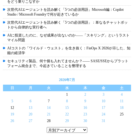
をどう乗りこなすか
次世代AIエージェントを読み解く「5つの必須用語」Microsoft編：Copilot
Studio / Microsoft Foundryで何が起きているか
次世代AIエージェントを読み解く「5つの必須用語」：単なるチャットボッ
トから自律的な実行者へ
AIに投資したのに、なぜ成果が出ないのか――「スキリング」というラスト
マイル問題
AIコストの「ワイルド・ウェスト」を生き抜く：FinOps X 2026が示した、知
能の経済学
セキュリティ製品、何十個も入れてませんか？―― SASE/SSEからプラット
フォーム統合まで、今起きていることを整理する
2026年7月
日
月
火
水
木
金
土
1
2
3
4
5
6
7
8
9
10
11
12
13
14
15
16
17
18
19
20
21
22
23
24
25
26
27
28
29
30
31