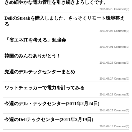
きめ細やかな電力管理を引き続きよろしくです。
2011/04/26
Comment(0)
DellのStreakを購入しました。さっそくリモート環境整え
る
2011/04/03
Comment(0)
「省エネITを考える」勉強会
2011/04/01
Comment(0)
韓国のみんなありがとう！
2011/03/28
Comment(0)
先週のデルテックセンターまとめ
2011/03/27
Comment(0)
ワットチェッカーで電力を計ってみる
2011/03/26
Comment(5)
今週のデル・テックセンター(2011年2月24日)
2011/02/25
Comment(0)
今週のDellテックセンター(2011年2月19日)
2011/02/19
Comment(0)