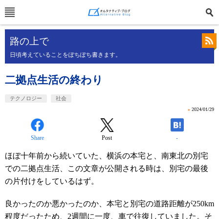
路の上で
日頃考えていることをぽちぽち書きます。
二拠点生活の終わり
テクノロジー
社会
»
2024/01/29
Share
Post
-
ほぼ十年前から続いていた、横浜の本宅と、南東北の別宅
での二拠点生活、この文章が公開される時は、別宅の最後
の片付けをしているはず。
良かったのか悪かったのか、本宅と別宅の道路距離が250km
程度だったため、2週間に一度、車で往復していました。そ