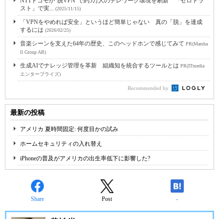
NTTドコモが“脱VPN”で約5万人のテレワーク環境を刷新 「ゼロトラ
スト」で実...
(2025/11/15)
「VPNをやめれば安全」というほど簡単じゃない 真の「脱」を達成
するには
(2026/02/25)
音楽シーンを支えた64年の歴史、このヘッドホンで感じてみて
PR(Marsha
ll Group AB)
生成AIでナレッジ管理を革新 組織知を統合するツールとは
PR(ITmedia
エンタープライズ)
Recommended by
最新の投稿
アメリカ 夏時間固定: 何度目かの試み
ホームセキュリティの入れ替え
iPhoneの普及がアメリカの出生率低下に影響した?
Share
Post
-