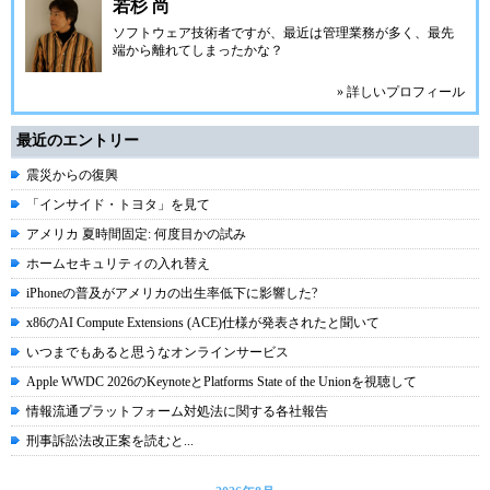
若杉 尚
ソフトウェア技術者ですが、最近は管理業務が多く、最先
端から離れてしまったかな？
» 詳しいプロフィール
最近のエントリー
震災からの復興
「インサイド・トヨタ」を見て
アメリカ 夏時間固定: 何度目かの試み
ホームセキュリティの入れ替え
iPhoneの普及がアメリカの出生率低下に影響した?
x86のAI Compute Extensions (ACE)仕様が発表されたと聞いて
いつまでもあると思うなオンラインサービス
Apple WWDC 2026のKeynoteとPlatforms State of the Unionを視聴して
情報流通プラットフォーム対処法に関する各社報告
刑事訴訟法改正案を読むと...