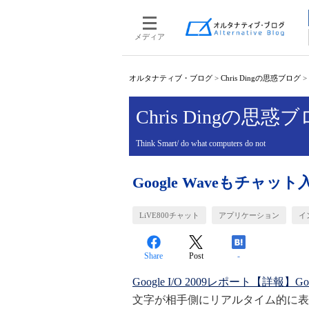
メディア
オルタナティブ・ブログ
>
Chris Dingの思惑ブログ
>
Chris Dingの思惑
Think Smart/ do what computers do not
Google Waveもチ
LiVE800チャット
アプリケーション
イ
Share
Post
-
Google I/O 2009レポート【詳報】G
文字が相手側にリアルタイム的に表示