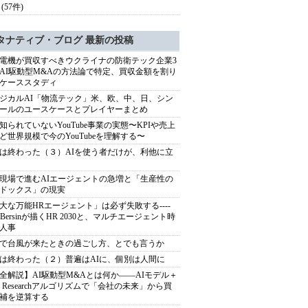
(57件)
タナティブ・ブログ 最新の投稿
電機が買収すべきウクライナの防衛テック企業3
AI駆動型M&Aの方法論で特定、買収金額を割り
ケーススタディ
ジカルAI「物流テック」米、欧、中、日、シン
ールのユースケースとプレイヤーまとめ
知られていないYouTube事業の実態〜KPIや売上
ど世界規模で今のYouTubeを理解する〜
は終わった（３）AIを使う者だけが、利他に立
現場で進むAIエージェントの急増と「生産性の
ドックス」の現実
大な万能HRエージェント」は必ず失敗する----
sh Bersinが描くHR 2030と、マルチエージェント時
人事
で台風が来たときの過ごし方、とでも言うか
は終わった（２）普遍はAIに、個別は人間に
全解説】AI駆動型M&Aとは何か――AIモデル＋
ep Researchアルゴリズムで「会社の未来」から買
補を逆算する