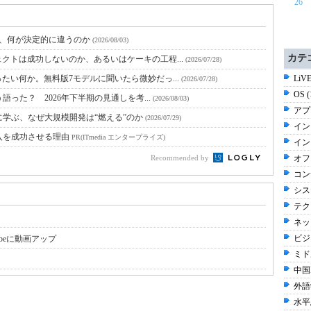
26
と、何が決定的に違うのか
(2026/08/03)
カテ
クトは成功しないのか、あるいはケーキの工程...
(2026/07/28)
たい何か。無料版7モデルに聞いたら微妙だっ...
LiV
(2026/07/28)
OS 
語った？ 2026年下半期の見通しを考...
(2026/08/03)
アプ
に学ぶ、なぜ大規模開発は“燃える”のか
(2026/07/29)
イン
入を成功させる理由
PR(ITmedia エンタープライズ)
イン
Recommended by
オフ
コン
シス
テク
ネッ
ビジネ
outubeに動画アップ
ミド
中国I
外語
水平思