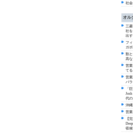
社会 
オル
三菱
社を
出す
フィ
ガポ
割と
高な
営業
てる
営業
パラ
「巨
Jo
代の
沖縄
営業
【完
De
収候