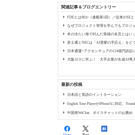
関連記事＆ブログエントリー
FDEとは何か（連載第1回）／従来のSE
なぜプロジェクト管理を学んでもプロジェ
冬の冷たい海で叫んだ英雄の名言とはいっ
富士通とNECは「AI需要の手応え」をどう
日本通運×アクセンチュアの124億円訴訟
大阪ガスに学ぶ！ 大手企業が生成AI導
最新の投稿
日本語と英語のイントネーション
English Tone PlayerがiPhone5に対応、Y
中国発WeChat、ボイスチャットのお薦め
Share
Post
-