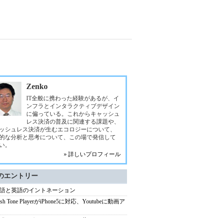
Zenko
IT全般に携わった経験があるが、イ
ンフラとインタラクティブデザイン
に偏っている。これからキャッシュ
レス決済の普及に関連する課題や、
ッシュレス決済が生むエコロジーについて、
的な分析と思考について、この場で発信して
い。
» 詳しいプロフィール
のエントリー
語と英語のイントネーション
lish Tone PlayerがiPhone5に対応、Youtubeに動画ア