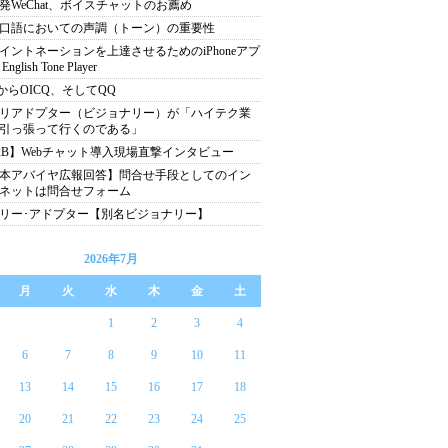
発WeChat、ボイスチャットのお薦め
口語においての声調（トーン）の重要性
イントネーションを上達させるためのiPhoneアプ
nglish Tone Player
QからOICQ、そしてQQ
リアドプター（ビジョナリー）が「ハイテク業
引っ張って行くのである」
2B】Webチャット導入現場直撃インタビュー
本アバイヤ広報回答】問合せ手段としてのイン
ネットは問合せフォーム
リー･アドプター【別名ビジョナリー】
2026年7月
月
火
水
木
金
土
1
2
3
4
6
7
8
9
10
11
13
14
15
16
17
18
20
21
22
23
24
25