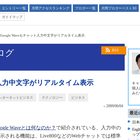
エントリー一覧
月間アクセスランキング
ブロガー一覧
月間ブロガーベスト30
ガイドマップ
Google Waveもチャット入力中文字がリアルタイム表示
ブログ
RSS
ャット入力中文字がリアルタイム表示
キャ
個人
みた
ンターネットビジネス
テクノロジー
ビジネス
»
2009/06/04
最近
日本
oogle Waveとは何なのか？
で紹介されている、入力中の
Eng
ップ
される機能は、Live800などのWebチャットでは標準