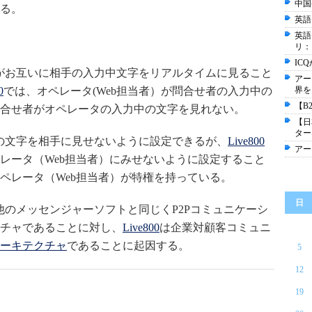
中国
る。
英語
英語
リ： E
IC
ト同士がお互いに相手の入力中文字をリアルタイムに見ること
アー
0
では、オペレータ(Web担当者）が問合せ者の入力中の
界を
【B
合せ者がオペレータの入力中の文字を見れない。
【日
ター
入力中の文字を相手に見せないように設定できるが、
Live800
アー
レータ（Web担当者）にみせないように設定すること
ペレータ（Web担当者）が特権を持っている。
日
veは他のメッセンジャーソフトと同じくP2Pコミュニケーシ
チャであることに対し、
Live800
は企業対顧客コミュニ
ーキテクチャ
であることに起因する。
5
12
19