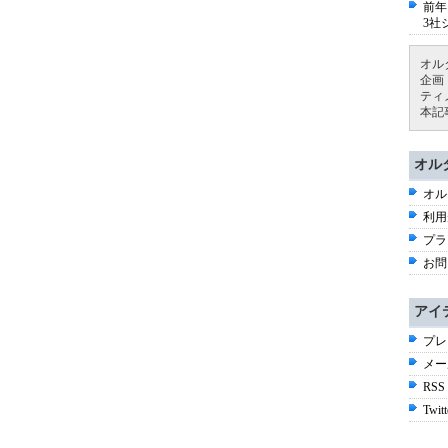
前年
3社
オル
企画
ティ
本記
オル
オル
利用
プラ
お問
アイ
プレ
メー
RSS
Twitt