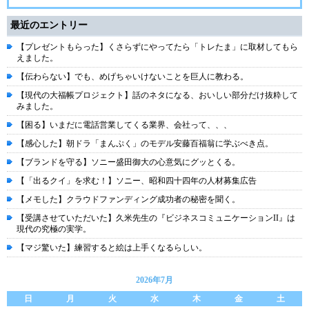
最近のエントリー
【プレゼントもらった】くさらずにやってたら「トレたま」に取材してもら
えました。
【伝わらない】でも、めげちゃいけないことを巨人に教わる。
【現代の大福帳プロジェクト】話のネタになる、おいしい部分だけ抜粋して
みました。
【困る】いまだに電話営業してくる業界、会社って、、、
【感心した】朝ドラ「まんぷく」のモデル安藤百福翁に学ぶべき点。
【ブランドを守る】ソニー盛田御大の心意気にグッとくる。
【「出るクイ」を求む！】ソニー、昭和四十四年の人材募集広告
【メモした】クラウドファンディング成功者の秘密を聞く。
【受講させていただいた】久米先生の『ビジネスコミュニケーションII』は
現代の究極の実学。
【マジ驚いた】練習すると絵は上手くなるらしい。
2026年7月
日
月
火
水
木
金
土