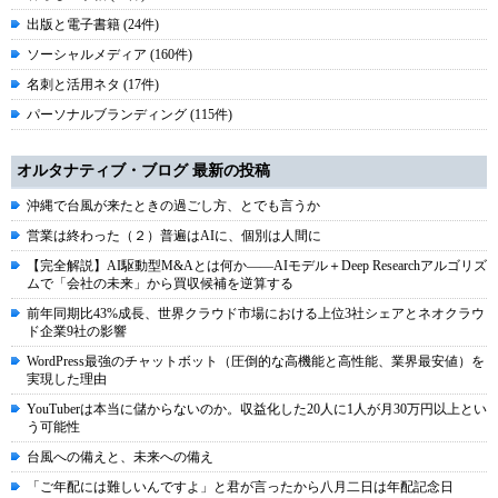
出版と電子書籍 (24件)
ソーシャルメディア (160件)
名刺と活用ネタ (17件)
パーソナルブランディング (115件)
オルタナティブ・ブログ 最新の投稿
沖縄で台風が来たときの過ごし方、とでも言うか
営業は終わった（２）普遍はAIに、個別は人間に
【完全解説】AI駆動型M&Aとは何か――AIモデル＋Deep Researchアルゴリズ
ムで「会社の未来」から買収候補を逆算する
前年同期比43%成長、世界クラウド市場における上位3社シェアとネオクラウ
ド企業9社の影響
WordPress最強のチャットボット（圧倒的な高機能と高性能、業界最安値）を
実現した理由
YouTuberは本当に儲からないのか。収益化した20人に1人が月30万円以上とい
う可能性
台風への備えと、未来への備え
「ご年配には難しいんですよ」と君が言ったから八月二日は年配記念日