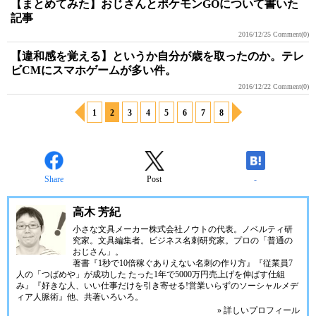
【まとめてみた】おじさんとポケモンGOについて書いた
記事
2016/12/25
Comment(0)
【違和感を覚える】というか自分が歳を取ったのか。テレ
ビCMにスマホゲームが多い件。
2016/12/22
Comment(0)
1
2
3
4
5
6
7
8
Share
Post
-
高木 芳紀
小さな文具メーカー株式会社ノウトの代表。ノベルティ研
究家。文具編集者。ビジネス名刺研究家。プロの「普通の
おじさん」。
著書『1秒で10倍稼ぐありえない名刺の作り方』『従業員7
人の「つばめや」が成功した たった1年で5000万円売上げを伸ばす仕組
み』『好きな人、いい仕事だけを引き寄せる!営業いらずのソーシャルメデ
ィア人脈術』他、共著いろいろ。
» 詳しいプロフィール