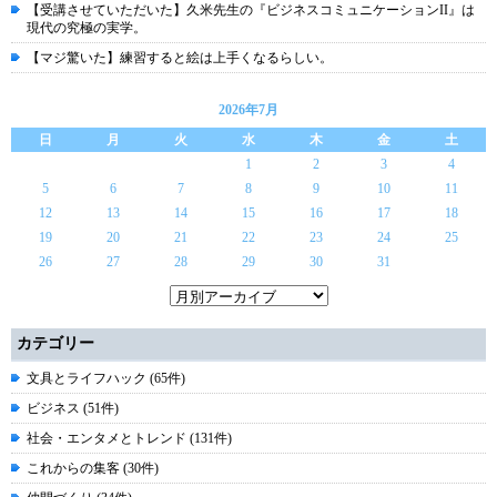
【受講させていただいた】久米先生の『ビジネスコミュニケーションII』は
現代の究極の実学。
【マジ驚いた】練習すると絵は上手くなるらしい。
2026年7月
日
月
火
水
木
金
土
1
2
3
4
5
6
7
8
9
10
11
12
13
14
15
16
17
18
19
20
21
22
23
24
25
26
27
28
29
30
31
カテゴリー
文具とライフハック (65件)
ビジネス (51件)
社会・エンタメとトレンド (131件)
これからの集客 (30件)