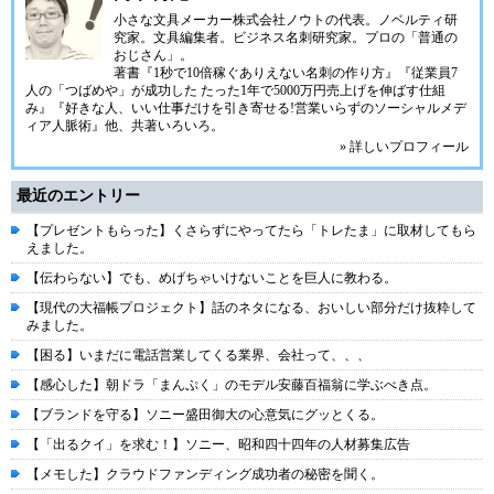
小さな文具メーカー株式会社ノウトの代表。ノベルティ研
究家。文具編集者。ビジネス名刺研究家。プロの「普通の
おじさん」。
著書『1秒で10倍稼ぐありえない名刺の作り方』『従業員7
人の「つばめや」が成功した たった1年で5000万円売上げを伸ばす仕組
み』『好きな人、いい仕事だけを引き寄せる!営業いらずのソーシャルメデ
ィア人脈術』他、共著いろいろ。
» 詳しいプロフィール
最近のエントリー
【プレゼントもらった】くさらずにやってたら「トレたま」に取材してもら
えました。
【伝わらない】でも、めげちゃいけないことを巨人に教わる。
【現代の大福帳プロジェクト】話のネタになる、おいしい部分だけ抜粋して
みました。
【困る】いまだに電話営業してくる業界、会社って、、、
【感心した】朝ドラ「まんぷく」のモデル安藤百福翁に学ぶべき点。
【ブランドを守る】ソニー盛田御大の心意気にグッとくる。
【「出るクイ」を求む！】ソニー、昭和四十四年の人材募集広告
【メモした】クラウドファンディング成功者の秘密を聞く。