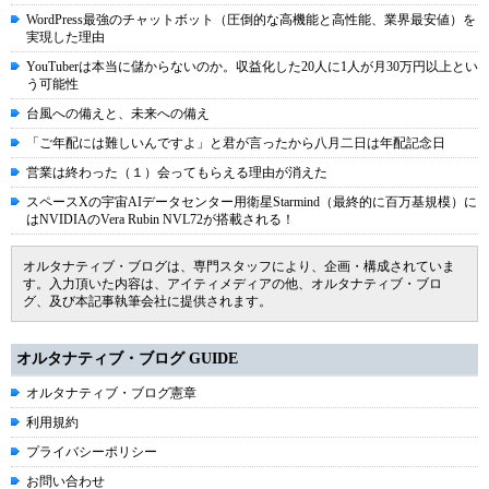
WordPress最強のチャットボット（圧倒的な高機能と高性能、業界最安値）を
実現した理由
YouTuberは本当に儲からないのか。収益化した20人に1人が月30万円以上とい
う可能性
台風への備えと、未来への備え
「ご年配には難しいんですよ」と君が言ったから八月二日は年配記念日
営業は終わった（１）会ってもらえる理由が消えた
スペースXの宇宙AIデータセンター用衛星Starmind（最終的に百万基規模）に
はNVIDIAのVera Rubin NVL72が搭載される！
オルタナティブ・ブログは、専門スタッフにより、企画・構成されていま
す。入力頂いた内容は、アイティメディアの他、オルタナティブ・ブロ
グ、及び本記事執筆会社に提供されます。
オルタナティブ・ブログ GUIDE
オルタナティブ・ブログ憲章
利用規約
プライバシーポリシー
お問い合わせ