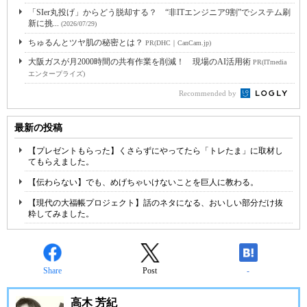
「SIer丸投げ」からどう脱却する？ “非ITエンジニア9割”でシステム刷
新に挑...
(2026/07/29)
ちゅるんとツヤ肌の秘密とは？
PR(DHC｜CanCam.jp)
大阪ガスが月2000時間の共有作業を削減！ 現場のAI活用術
PR(ITmedia
エンタープライズ)
Recommended by
最新の投稿
【プレゼントもらった】くさらずにやってたら「トレたま」に取材し
てもらえました。
【伝わらない】でも、めげちゃいけないことを巨人に教わる。
【現代の大福帳プロジェクト】話のネタになる、おいしい部分だけ抜
粋してみました。
Share
Post
-
高木 芳紀