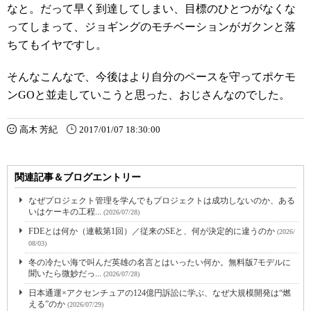
なと。だって早く到達してしまい、目標のひとつがなくな
ってしまって、ジョギングのモチベーションがガクンと落
ちてもイヤですし。
そんなこんなで、今後はより自分のペースを守ってポケモ
ンGOと並走していこうと思った、おじさんなのでした。
高木 芳紀
2017/01/07 18:30:00
関連記事＆ブログエントリー
なぜプロジェクト管理を学んでもプロジェクトは成功しないのか、ある
いはケーキの工程...
(2026/07/28)
FDEとは何か（連載第1回）／従来のSEと、何が決定的に違うのか
(2026/
08/03)
冬の冷たい海で叫んだ英雄の名言とはいったい何か。無料版7モデルに
聞いたら微妙だっ...
(2026/07/28)
日本通運×アクセンチュアの124億円訴訟に学ぶ、なぜ大規模開発は“燃
える”のか
(2026/07/29)