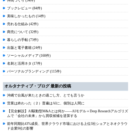
仲間づくり (34件)
ブックレビュー (84件)
美味しかったもの (14件)
売れる仕組み (42件)
商売について (32件)
暮らしの手帖 (73件)
出版と電子書籍 (24件)
ソーシャルメディア (160件)
名刺と活用ネタ (17件)
パーソナルブランディング (115件)
オルタナティブ・ブログ 最新の投稿
沖縄で台風が来たときの過ごし方、とでも言うか
営業は終わった（２）普遍はAIに、個別は人間に
【完全解説】AI駆動型M&Aとは何か――AIモデル＋Deep Researchアルゴリズ
ムで「会社の未来」から買収候補を逆算する
前年同期比43%成長、世界クラウド市場における上位3社シェアとネオクラウ
ド企業9社の影響