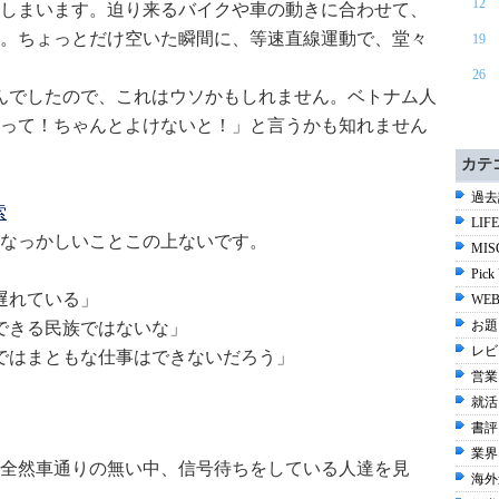
12
しまいます。迫り来るバイクや車の動きに合わせて、
。ちょっとだけ空いた瞬間に、等速直線運動で、堂々
19
26
んでしたので、これはウソかもしれません。ベトナム人
って！ちゃんとよけないと！」と言うかも知れません
カテ
過去語
索
LIF
なっかしいことこの上ないです。
MIS
Pick
遅れている」
WE
お題 
できる民族ではないな」
レビ
ではまともな仕事はできないだろう」
営業 
就活 
書評 
業界ネ
全然車通りの無い中、信号待ちをしている人達を見
海外