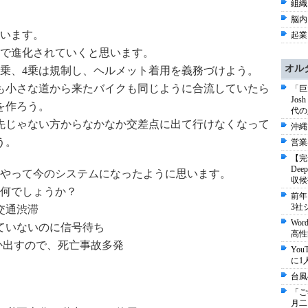
組織 
脳内
います。
起業 
で進化されていくと思います。
オル
3乗、4乗は規制し、ヘルメット着用を義務づけよう。
も小さな道から来たバイクも同じように合流していたら
「巨
Jo
を作ろう。
代の
先じゃない方からなかなか交差点に出て行けなくなって
沖縄
う。
営業
【完
De
やって今のシステムになったように思います。
収候
何でしょうか？
前年
3社
交通渋滞
Wo
ていないのに信号待ち
高性
とか出すので、死亡事故多発
Yo
に1
台風
「ご
月二