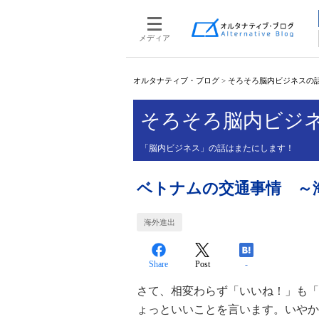
メディア
オルタナティブ・ブログ
>
そろそろ脳内ビジネスの
そろそろ脳内ビジ
「脳内ビジネス」の話はまたにします！
ベトナムの交通事情 ～
海外進出
Share
Post
-
さて、相変わらず「いいね！」も「
ょっといいことを言います。いやか