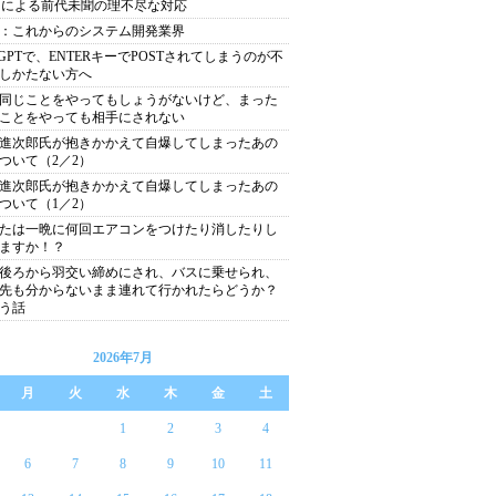
Sによる前代未聞の理不尽な対応
：これからのシステム開発業界
atGPTで、ENTERキーでPOSTされてしまうのが不
しかたない方へ
同じことをやってもしょうがないけど、まった
ことをやっても相手にされない
進次郎氏が抱きかかえて自爆してしまったあの
ついて（2／2）
進次郎氏が抱きかかえて自爆してしまったあの
ついて（1／2）
たは一晩に何回エアコンをつけたり消したりし
ますか！？
後ろから羽交い締めにされ、バスに乗せられ、
先も分からないまま連れて行かれたらどうか？
う話
2026年7月
月
火
水
木
金
土
1
2
3
4
6
7
8
9
10
11