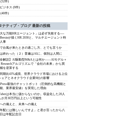
(52件)
ビジネス (9件)
(40件)
タナティブ・ブログ 最新の投稿
大な万能HRエージェント」は必ず失敗する----
sh Bersinが描くHR 2030と、マルチエージェント時
人事
で台風が来たときの過ごし方、とでも言うか
は終わった（２）普遍はAIに、個別は人間に
全解説】AI駆動型M&Aとは何か――AIモデル＋
ep Researchアルゴリズムで「会社の未来」から買
補を逆算する
同期比43%成長、世界クラウド市場における上位
シェアとネオクラウド企業9社の影響
rdPress最強のチャットボット（圧倒的な高機能と
能、業界最安値）を実現した理由
uTuberは本当に儲からないのか。収益化した20人
人が月30万円以上という可能性
への備えと、未来への備え
年配には難しいんですよ」と君が言ったから八
日は年配記念日