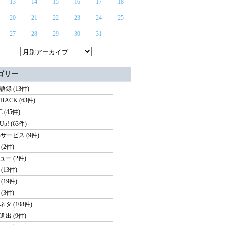
13
14
15
16
17
18
20
21
22
23
24
25
27
28
29
30
31
ゴリー
録 (13件)
EHACK (63件)
C (45件)
 Up! (63件)
Bサービス (9件)
(2件)
ュー (2件)
(13件)
(19件)
(3件)
タ (108件)
進出 (9件)