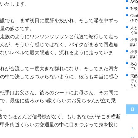
AW
いたします。
対談
Ch
誰でも、まず初日に度肝を抜かれ、そして滞在中ずっ
快で
人と
量の多さです。
く違
走族のようにワンワンワワワンと低速で蛇行して走っ
小泉
んが、そういう感じではなく、バイクがまるで回遊魚
話に
小泉
ないレベルで最大限速く、流れるように走っていま
話に
あな
れが合流して一度大きな群れになり、そしてまた四方
てい
突然
の中で決してぶつからないように、彼らも本当に感心
行く
とい
運転手はお父さん、後ろのシートにお母さん、その間に
で、最後に後ろから5歳くらいのお兄ちゃんが立ち乗
。
日
路でもほとんど信号機がなく、もしあなたがそこを横断
甲州街道くらいの交通量の中に目をつぶって身を投じ
5