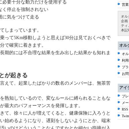
に必要十分な動力だけを使用する
営業
なく停止を強制されない
囲に気をつけて走る
オル
企画
ティ
てしまっています。
本記
乗って5Km移動しようと思えば30分は見ておくべきで
0分で確実に着きます。
オル
長期的には不合理な結果を生み出した結果かも知れま
オル
利用
プラ
お問
とが起きる
言えて、起業したばかりの数名のメンバーは、無茶苦
アイ
プレ
を熟知しているので、変なルールに縛られることもな
メー
が最大のパフォーマンスを発揮します。
RSS
てきて、徐々に人が増えてくると、健康保険に入ろうと
Twitt
い始めるようになり、遅刻をしないようにとか、端末
汚いのはどういうことなんですかとか細かい指摘が入