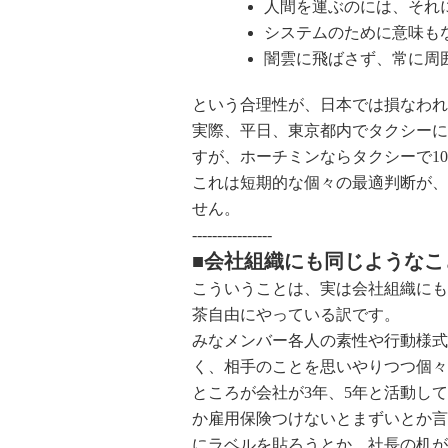
人間を運ぶのには、それ
システムのために意味も
闇雲に飛ばさず、常に周
という合理性が、日本では損なわれ
実際、平日、東京都内でタクシーに
すが、ホーチミンならタクシーで1
これは短期的な個々の最適判断が、
せん。
----------------
■会社組織にも同じようなこ
こういうことは、実は会社組織にも
茶自由にやっている訳です。
みなメンバー各人の素性や行動様式
く、相手のことを思いやりつつ個々
ところが会社が3年、5年と活動し
か雇用保険つけないとまずいとか言
にラベルを貼ろうとか、社長の机が