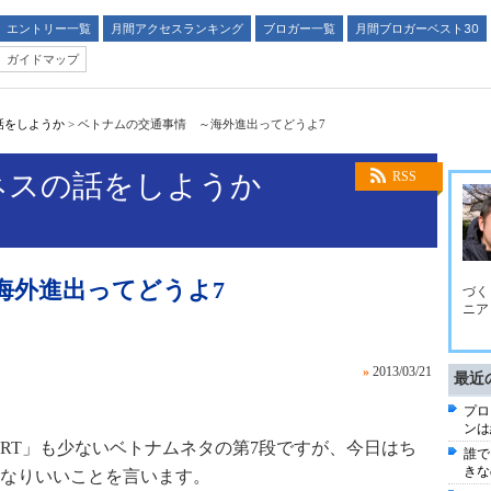
エントリー一覧
月間アクセスランキング
ブロガー一覧
月間ブロガーベスト30
ガイドマップ
話をしようか
>
ベトナムの交通事情 ～海外進出ってどうよ7
ネスの話をしようか
RSS
海外進出ってどうよ7
づく
ニア
»
2013/03/21
最近
プロ
ンは
RT」も少ないベトナムネタの第7段ですが、今日はち
誰で
きな
なりいいことを言います。