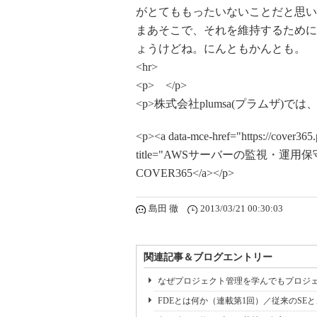
がとてももったいないことだと思い
まあそこで、それを維持するために
ょうけどね。にんともかんとも。
<hr>
<p> </p>
<p>株式会社plumsa(プラムザ)
<p><a data-mce-href="https://cover365.p
title="AWSサーバーの監視・運用
COVER365</a></p>
島田 徹
2013/03/21 00:30:03
関連記事＆ブログエントリー
なぜプロジェクト管理を学んでもプロジェ
FDEとは何か（連載第1回）／従来のSE