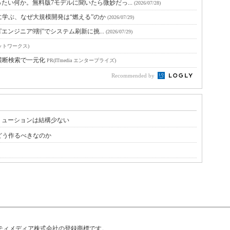
たい何か。無料版7モデルに聞いたら微妙だっ...
(2026/07/28)
に学ぶ、なぜ大規模開発は“燃える”のか
(2026/07/29)
Tエンジニア9割”でシステム刷新に挑...
(2026/07/29)
ットワークス)
横断検索で一元化
PR(ITmedia エンタープライズ)
Recommended by
リューションは結構少ない
どう作るべきなのか
はアイティメディア株式会社の登録商標です。