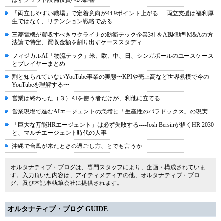
ぼすクラウド設備投資への影響
「両立しやすい職場」で定着意向が44.9ポイント上がる----両立支援は福利厚
生ではなく、リテンション戦略である
三菱電機が買収すべきウクライナの防衛テック企業3社をAI駆動型M&Aの方
法論で特定、買収金額を割り出すケーススタディ
フィジカルAI「物流テック」米、欧、中、日、シンガポールのユースケース
とプレイヤーまとめ
割と知られていないYouTube事業の実態〜KPIや売上高など世界規模で今の
YouTubeを理解する〜
営業は終わった（３）AIを使う者だけが、利他に立てる
営業現場で進むAIエージェントの急増と「生産性のパラドックス」の現実
「巨大な万能HRエージェント」は必ず失敗する----Josh Bersinが描くHR 2030
と、マルチエージェント時代の人事
沖縄で台風が来たときの過ごし方、とでも言うか
オルタナティブ・ブログは、専門スタッフにより、企画・構成されていま
す。入力頂いた内容は、アイティメディアの他、オルタナティブ・ブロ
グ、及び本記事執筆会社に提供されます。
オルタナティブ・ブログ GUIDE