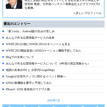
研究と実践の両立をモットーとする名古屋大学大学院工学
研究科 教授。大学発ベンチャー
有限会社ユビグラフ
のCTO
を兼務。
» 詳しいプロフィール
最近のエントリー
「駅.Locky」Android版の生みの苦しみ
みんなで作る位置情報サービスの未来
WWDC2012の朝にWWDC2011のキーノートを見る
WWDC2012開始直前にiOS6ロケーション機能予想してみた
Blogでの文体について
みんなで作る位置情報サービスについて（4年前の実証実験から）
地図の未来(iOS6 と 次世代GoogleMap)
Googleが次世代マップに関するイベント開催へ
iOS6の新機能を勝手に予測してみた
iPhone5 / iOS6 発表前のワクワク感
2026年7月