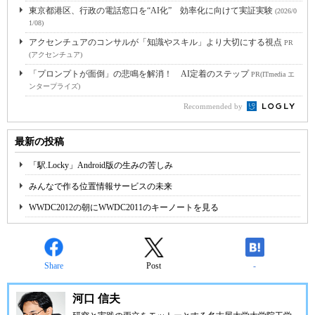
東京都港区、行政の電話窓口を“AI化” 効率化に向けて実証実験
(2026/0
1/08)
アクセンチュアのコンサルが「知識やスキル」より大切にする視点
PR
(アクセンチュア)
「プロンプトが面倒」の悲鳴を解消！ AI定着のステップ
PR(ITmedia エ
ンタープライズ)
Recommended by
最新の投稿
「駅.Locky」Android版の生みの苦しみ
みんなで作る位置情報サービスの未来
WWDC2012の朝にWWDC2011のキーノートを見る
Share
Post
-
河口 信夫