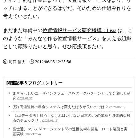
ティア」的な作業によって、位置情報サービスをより、リ
ッチにすることができるはずだ。そのための仕組み作りを
考えていきたい。
まだまだ準備中の
位置情報サービス研究機構：Lisra
は、こ
のような「みんなで作る位置情報サービス」を支える組織
として頑張りたいと思う。ぜひ応援頂きたい。
河口 信夫
2012/06/05 12:25:56
関連記事＆ブログエントリー
まぎらわしいユーザインタフェースをダークパターンとして分類した研
究
(2026/03/30)
(続) 高速道路の料金システムは変えたほうが良いのでは？
(2026/06/15)
【EUデータ法】対応しなければいけない日本の5つの業種と具体的な対
応のチェックリ...
(2025/09/16)
富士通、マルチAIエージェント間の連携技術を開発 ロート製薬と実
証実験
(2025/12/04)