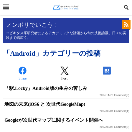
ノンポリでいこう！
ユビキタス系研究者によるアカデミックな話題から旬の技術論議、日々の実
践まで幅広く。
「Android」カテゴリーの投稿
Share
Post
-
「駅.Locky」Android版の生みの苦しみ
2012/11/23
Comment(0)
地図の未来(iOS6 と 次世代GoogleMap)
2012/06/04
Comment(1)
Googleが次世代マップに関するイベント開催へ
2012/06/02
Comment(0)