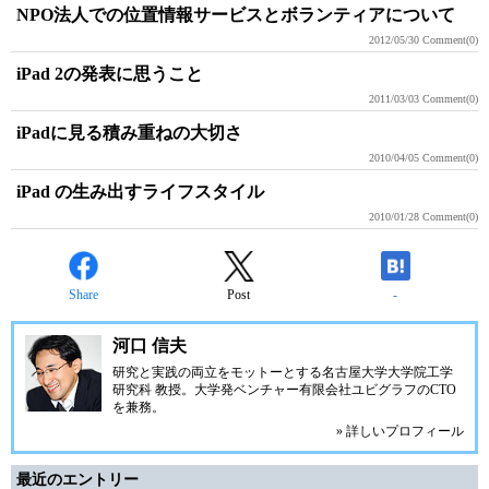
NPO法人での位置情報サービスとボランティアについて
2012/05/30
Comment(0)
iPad 2の発表に思うこと
2011/03/03
Comment(0)
iPadに見る積み重ねの大切さ
2010/04/05
Comment(0)
iPad の生み出すライフスタイル
2010/01/28
Comment(0)
Share
Post
-
河口 信夫
研究と実践の両立をモットーとする名古屋大学大学院工学
研究科 教授。大学発ベンチャー
有限会社ユビグラフ
のCTO
を兼務。
» 詳しいプロフィール
最近のエントリー