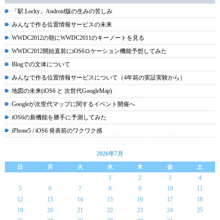
「駅.Locky」Android版の生みの苦しみ
みんなで作る位置情報サービスの未来
WWDC2012の朝にWWDC2011のキーノートを見る
WWDC2012開始直前にiOS6ロケーション機能予想してみた
Blogでの文体について
みんなで作る位置情報サービスについて（4年前の実証実験から）
地図の未来(iOS6 と 次世代GoogleMap)
Googleが次世代マップに関するイベント開催へ
iOS6の新機能を勝手に予測してみた
iPhone5 / iOS6 発表前のワクワク感
2026年7月
日
月
火
水
木
金
土
1
2
3
4
5
6
7
8
9
10
11
12
13
14
15
16
17
18
19
20
21
22
23
24
25