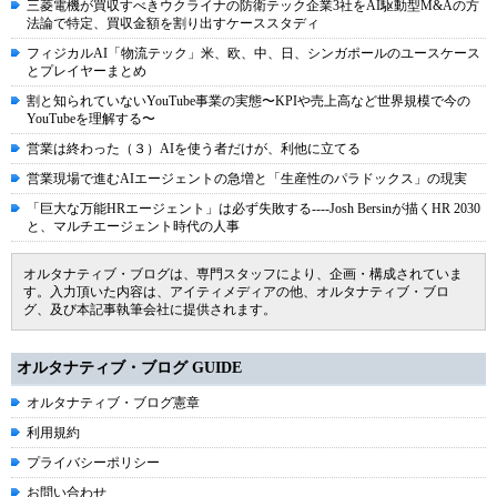
三菱電機が買収すべきウクライナの防衛テック企業3社をAI駆動型M&Aの方
法論で特定、買収金額を割り出すケーススタディ
フィジカルAI「物流テック」米、欧、中、日、シンガポールのユースケース
とプレイヤーまとめ
割と知られていないYouTube事業の実態〜KPIや売上高など世界規模で今の
YouTubeを理解する〜
営業は終わった（３）AIを使う者だけが、利他に立てる
営業現場で進むAIエージェントの急増と「生産性のパラドックス」の現実
「巨大な万能HRエージェント」は必ず失敗する----Josh Bersinが描くHR 2030
と、マルチエージェント時代の人事
オルタナティブ・ブログは、専門スタッフにより、企画・構成されていま
す。入力頂いた内容は、アイティメディアの他、オルタナティブ・ブロ
グ、及び本記事執筆会社に提供されます。
オルタナティブ・ブログ GUIDE
オルタナティブ・ブログ憲章
利用規約
プライバシーポリシー
お問い合わせ