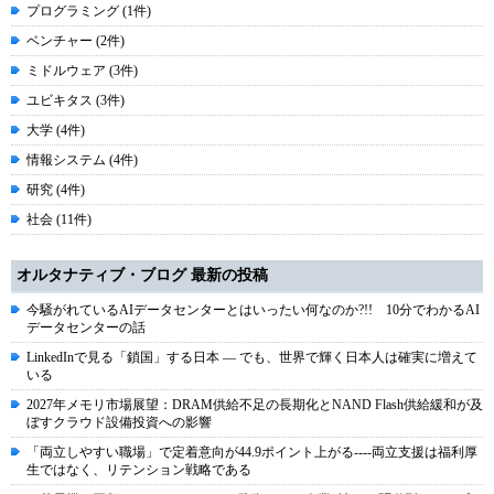
プログラミング (1件)
ベンチャー (2件)
ミドルウェア (3件)
ユビキタス (3件)
大学 (4件)
情報システム (4件)
研究 (4件)
社会 (11件)
オルタナティブ・ブログ 最新の投稿
今騒がれているAIデータセンターとはいったい何なのか?!! 10分でわかるAI
データセンターの話
LinkedInで見る「鎖国」する日本 ― でも、世界で輝く日本人は確実に増えて
いる
2027年メモリ市場展望：DRAM供給不足の長期化とNAND Flash供給緩和が及
ぼすクラウド設備投資への影響
「両立しやすい職場」で定着意向が44.9ポイント上がる----両立支援は福利厚
生ではなく、リテンション戦略である